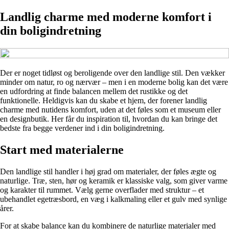
Landlig charme med moderne komfort i
din boligindretning
Der er noget tidløst og beroligende over den landlige stil. Den vækker
minder om natur, ro og nærvær – men i en moderne bolig kan det være
en udfordring at finde balancen mellem det rustikke og det
funktionelle. Heldigvis kan du skabe et hjem, der forener landlig
charme med nutidens komfort, uden at det føles som et museum eller
en designbutik. Her får du inspiration til, hvordan du kan bringe det
bedste fra begge verdener ind i din boligindretning.
Start med materialerne
Den landlige stil handler i høj grad om materialer, der føles ægte og
naturlige. Træ, sten, hør og keramik er klassiske valg, som giver varme
og karakter til rummet. Vælg gerne overflader med struktur – et
ubehandlet egetræsbord, en væg i kalkmaling eller et gulv med synlige
årer.
For at skabe balance kan du kombinere de naturlige materialer med