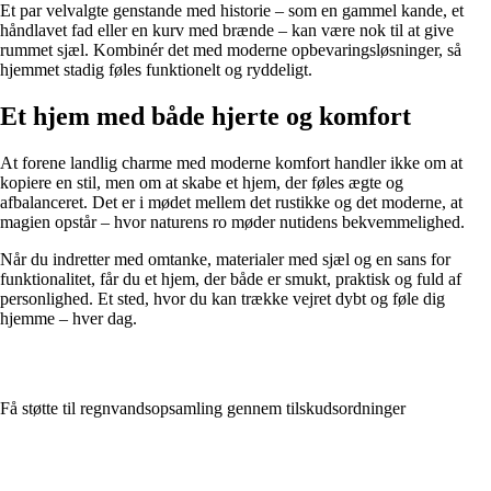
Et par velvalgte genstande med historie – som en gammel kande, et
håndlavet fad eller en kurv med brænde – kan være nok til at give
rummet sjæl. Kombinér det med moderne opbevaringsløsninger, så
hjemmet stadig føles funktionelt og ryddeligt.
Et hjem med både hjerte og komfort
At forene landlig charme med moderne komfort handler ikke om at
kopiere en stil, men om at skabe et hjem, der føles ægte og
afbalanceret. Det er i mødet mellem det rustikke og det moderne, at
magien opstår – hvor naturens ro møder nutidens bekvemmelighed.
Når du indretter med omtanke, materialer med sjæl og en sans for
funktionalitet, får du et hjem, der både er smukt, praktisk og fuld af
personlighed. Et sted, hvor du kan trække vejret dybt og føle dig
hjemme – hver dag.
Få støtte til regnvandsopsamling gennem tilskudsordninger