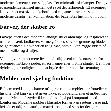
moderne elementer som stål, glas eller minimalistiske lamper. Det giver
et spændende samspil mellem det rå og det raffinerede. Et eksempel
kan være et massivt plankebord med elegante spisebordsstole i
moderne design – en kombination, der både føles hjemlig og nutidig.
Farver, der skaber ro
Farvepaletten i den moderne landlige stil er afdæmpet og inspireret af
naturen. Tænk jordfarver, varme gråtoner, støvede grønne og bløde
beige nuancer. De skaber en rolig base, som du kan bygge videre på
med tekstiler og detaljer.
Vil du give rummet mere liv, kan du tilføje enkelte kontraster – for
eksempel mørkeblå puder, en sort lampe eller grønne planter. Det giver
dybde og personlighed uden at bryde den harmoniske stemning.
Møbler med sjæl og funktion
Et hjem med landlig charme må gerne rumme møbler, der fortæller en
historie. Det kan være et arvestykke, et loppefund eller et møbel med
patina. Men det betyder ikke, at du skal gå på kompromis med
komforten. Moderne møbler i klassiske former kan sagtens passe ind,
hvis de er udført i naturlige materialer og med sans for detaljer.