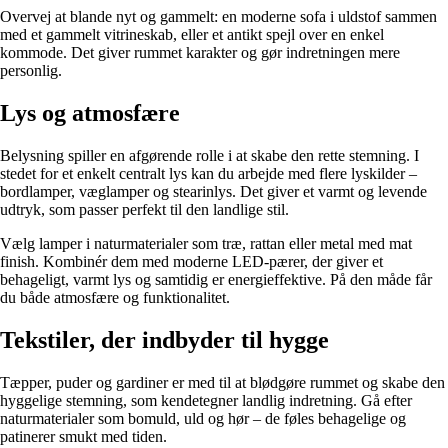
Overvej at blande nyt og gammelt: en moderne sofa i uldstof sammen
med et gammelt vitrineskab, eller et antikt spejl over en enkel
kommode. Det giver rummet karakter og gør indretningen mere
personlig.
Lys og atmosfære
Belysning spiller en afgørende rolle i at skabe den rette stemning. I
stedet for et enkelt centralt lys kan du arbejde med flere lyskilder –
bordlamper, væglamper og stearinlys. Det giver et varmt og levende
udtryk, som passer perfekt til den landlige stil.
Vælg lamper i naturmaterialer som træ, rattan eller metal med mat
finish. Kombinér dem med moderne LED-pærer, der giver et
behageligt, varmt lys og samtidig er energieffektive. På den måde får
du både atmosfære og funktionalitet.
Tekstiler, der indbyder til hygge
Tæpper, puder og gardiner er med til at blødgøre rummet og skabe den
hyggelige stemning, som kendetegner landlig indretning. Gå efter
naturmaterialer som bomuld, uld og hør – de føles behagelige og
patinerer smukt med tiden.