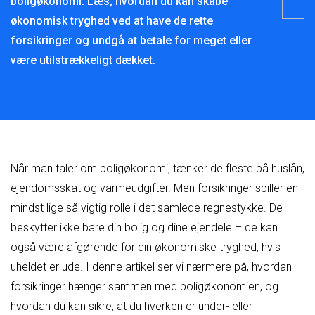
boligøkonomi. Læs, hvordan du kan skabe
økonomisk tryghed ved at have de rette
forsikringer og undgå at betale for meget eller
være utilstrækkeligt dækket.
Når man taler om boligøkonomi, tænker de fleste på huslån,
ejendomsskat og varmeudgifter. Men forsikringer spiller en
mindst lige så vigtig rolle i det samlede regnestykke. De
beskytter ikke bare din bolig og dine ejendele – de kan
også være afgørende for din økonomiske tryghed, hvis
uheldet er ude. I denne artikel ser vi nærmere på, hvordan
forsikringer hænger sammen med boligøkonomien, og
hvordan du kan sikre, at du hverken er under- eller