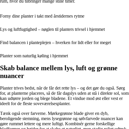
rum, hvor du tilbringer mange stille timer.
Forny dine planter i takt med årstidernes rytme
Lys og luftfugtighed – nøglen til planters trivsel i hjemmet
Find balancen i planteplejen – hverken for lidt eller for meget
Planter som naturlig køling i hjemmet
Skab balance mellem lys, luft og grønne
nuancer
Planter trives bedst, når de får det rette lys – og det gør du også. Sørg
for, at planterne placeres, så de får dagslys uden at stå i direkte sol, som
kan udtørre jorden og blege bladene. Et vindue mod øst eller vest er
ideelt for de fleste soveværelsesplanter.
Tænk også over farverne. Mørkegrønne blade giver en dyb,
beroligende stemning, mens lysegrønne og sølvfarvede nuancer kan
gøre rummet lettere og mere luftigt. Kombinér gerne forskellige
bladformer og højder for at skabe et naturligt, men stadig roligt udtryk.