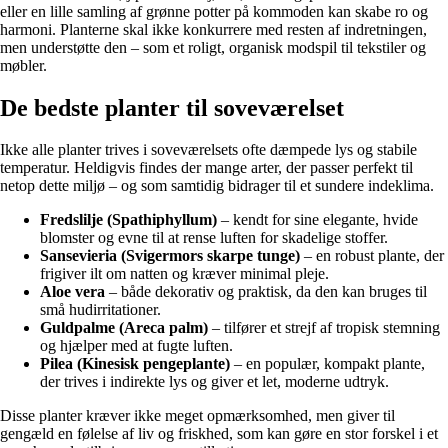
eller en lille samling af grønne potter på kommoden kan skabe ro og
harmoni. Planterne skal ikke konkurrere med resten af indretningen,
men understøtte den – som et roligt, organisk modspil til tekstiler og
møbler.
De bedste planter til soveværelset
Ikke alle planter trives i soveværelsets ofte dæmpede lys og stabile
temperatur. Heldigvis findes der mange arter, der passer perfekt til
netop dette miljø – og som samtidig bidrager til et sundere indeklima.
Fredslilje (Spathiphyllum)
– kendt for sine elegante, hvide
blomster og evne til at rense luften for skadelige stoffer.
Sansevieria (Svigermors skarpe tunge)
– en robust plante, der
frigiver ilt om natten og kræver minimal pleje.
Aloe vera
– både dekorativ og praktisk, da den kan bruges til
små hudirritationer.
Guldpalme (Areca palm)
– tilfører et strejf af tropisk stemning
og hjælper med at fugte luften.
Pilea (Kinesisk pengeplante)
– en populær, kompakt plante,
der trives i indirekte lys og giver et let, moderne udtryk.
Disse planter kræver ikke meget opmærksomhed, men giver til
gengæld en følelse af liv og friskhed, som kan gøre en stor forskel i et