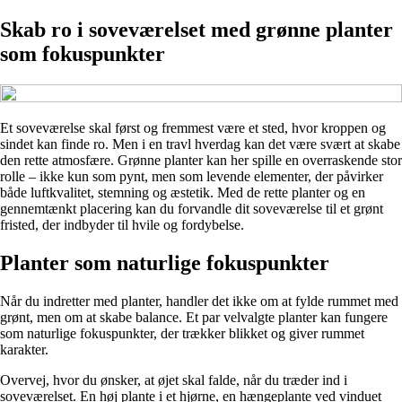
Skab ro i soveværelset med grønne planter
som fokuspunkter
Et soveværelse skal først og fremmest være et sted, hvor kroppen og
sindet kan finde ro. Men i en travl hverdag kan det være svært at skabe
den rette atmosfære. Grønne planter kan her spille en overraskende stor
rolle – ikke kun som pynt, men som levende elementer, der påvirker
både luftkvalitet, stemning og æstetik. Med de rette planter og en
gennemtænkt placering kan du forvandle dit soveværelse til et grønt
fristed, der indbyder til hvile og fordybelse.
Planter som naturlige fokuspunkter
Når du indretter med planter, handler det ikke om at fylde rummet med
grønt, men om at skabe balance. Et par velvalgte planter kan fungere
som naturlige fokuspunkter, der trækker blikket og giver rummet
karakter.
Overvej, hvor du ønsker, at øjet skal falde, når du træder ind i
soveværelset. En høj plante i et hjørne, en hængeplante ved vinduet