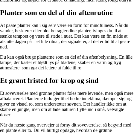
Planter som en del af din aftenrutine
At passe planter kan i sig selv være en form for mindfulness. Når du
vander, beskærer eller blot betragter dine planter, tvinges du til at
sænke tempoet og være til stede i nuet. Det kan være en fin måde at
afslutte dagen på – et lille ritual, der signalerer, at det er tid til at geare
ned.
Du kan også bruge planterne som en del af din aftenbelysning. En lille
lampe, der kaster et blødt lys på bladene, skaber en varm og tryg
atmosfære, som gør det lettere at falde til ro.
Et grønt fristed for krop og sind
Et soveværelse med grønne planter føles mere levende, men også mere
afbalanceret. Planterne bidrager til et bedre indeklima, dæmper støj og
giver en visuel ro, som understøtter søvnen. Det handler ikke om at
skabe en jungle, men om at lade naturen flytte ind i små, velvalgte
doser.
Når du næste gang overvejer at forny dit soveværelse, så begynd med
en plante eller to. Du vil hurtigt opdage, hvordan de grønne