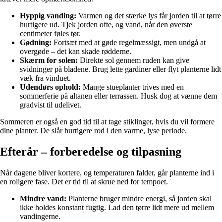
Hyppig vanding:
Varmen og det stærke lys får jorden til at tørre
hurtigere ud. Tjek jorden ofte, og vand, når den øverste
centimeter føles tør.
Gødning:
Fortsæt med at gøde regelmæssigt, men undgå at
overgøde – det kan skade rødderne.
Skærm for solen:
Direkte sol gennem ruden kan give
svidninger på bladene. Brug lette gardiner eller flyt planterne lidt
væk fra vinduet.
Udendørs ophold:
Mange stueplanter trives med en
sommerferie på altanen eller terrassen. Husk dog at vænne dem
gradvist til udelivet.
Sommeren er også en god tid til at tage stiklinger, hvis du vil formere
dine planter. De slår hurtigere rod i den varme, lyse periode.
Efterår – forberedelse og tilpasning
Når dagene bliver kortere, og temperaturen falder, går planterne ind i
en roligere fase. Det er tid til at skrue ned for tempoet.
Mindre vand:
Planterne bruger mindre energi, så jorden skal
ikke holdes konstant fugtig. Lad den tørre lidt mere ud mellem
vandingerne.