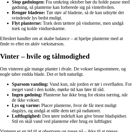
Stop gødningen:
Fra omkring oktober bør du holde pause med
gødning, så planterne kan forberede sig på vinterhvilen.
Rengør bladene:
Tør støv af bladene, så de kan udnytte det
svindende lys bedst muligt.
Flyt planterne:
Træk dem tættere på vinduerne, men undgå
træk og kolde vindueskarme.
Efteråret handler om at skabe balance – at hjælpe planterne med at
finde ro efter en aktiv vækstsæson.
Vinter – hvile og tålmodighed
Om vinteren går mange planter i dvale. De vokser langsommere, og
nogle taber endda blade. Det er helt naturligt.
Sparsom vanding:
Vand kun, når jorden er tør i overfladen. For
meget vand i den kolde, mørke tid kan føre til råd.
Ingen gødning:
Planterne har ikke brug for ekstra næring, når
de ikke vokser.
Lys og varme:
Placer planterne, hvor de får mest muligt
dagslys, og undgå at stille dem tæt på radiatorer.
Luftfugtighed:
Den tørre indeluft kan give brune bladspidser.
Stil en skål vand ved planterne eller brug en luftfugter.
Vinteren er en tid til at observere og passe på – ikke til at presse