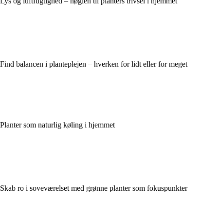
Lys og luftfugtighed – nøglen til planters trivsel i hjemmet
Find balancen i planteplejen – hverken for lidt eller for meget
Planter som naturlig køling i hjemmet
Skab ro i soveværelset med grønne planter som fokuspunkter