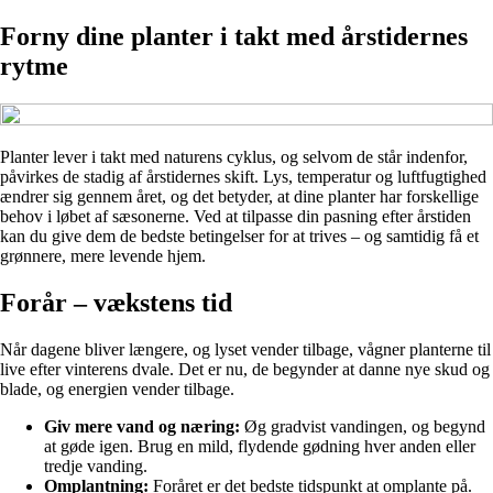
Forny dine planter i takt med årstidernes
rytme
Planter lever i takt med naturens cyklus, og selvom de står indenfor,
påvirkes de stadig af årstidernes skift. Lys, temperatur og luftfugtighed
ændrer sig gennem året, og det betyder, at dine planter har forskellige
behov i løbet af sæsonerne. Ved at tilpasse din pasning efter årstiden
kan du give dem de bedste betingelser for at trives – og samtidig få et
grønnere, mere levende hjem.
Forår – vækstens tid
Når dagene bliver længere, og lyset vender tilbage, vågner planterne til
live efter vinterens dvale. Det er nu, de begynder at danne nye skud og
blade, og energien vender tilbage.
Giv mere vand og næring:
Øg gradvist vandingen, og begynd
at gøde igen. Brug en mild, flydende gødning hver anden eller
tredje vanding.
Omplantning:
Foråret er det bedste tidspunkt at omplante på.