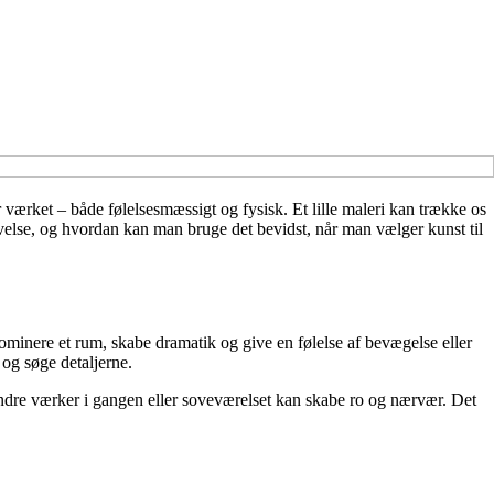
er værket – både følelsesmæssigt og fysisk. Et lille maleri kan trække os
evelse, og hvordan kan man bruge det bevidst, når man vælger kunst til
 dominere et rum, skabe dramatik og give en følelse af bevægelse eller
m og søge detaljerne.
mindre værker i gangen eller soveværelset kan skabe ro og nærvær. Det