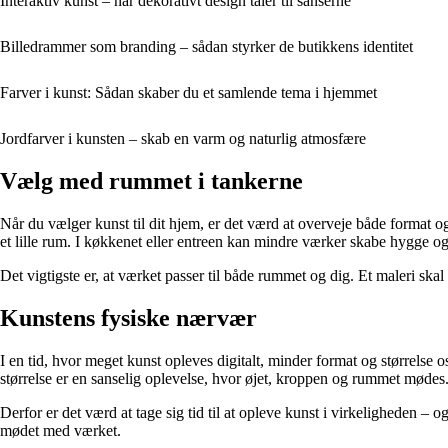
Interaktiv kunst – når dekorativt design taler til sanserne
Billedrammer som branding – sådan styrker de butikkens identitet
Farver i kunst: Sådan skaber du et samlende tema i hjemmet
Jordfarver i kunsten – skab en varm og naturlig atmosfære
Vælg med rummet i tankerne
Når du vælger kunst til dit hjem, er det værd at overveje både format og 
et lille rum. I køkkenet eller entreen kan mindre værker skabe hygge og p
Det vigtigste er, at værket passer til både rummet og dig. Et maleri skal
Kunstens fysiske nærvær
I en tid, hvor meget kunst opleves digitalt, minder format og størrelse 
størrelse er en sanselig oplevelse, hvor øjet, kroppen og rummet mødes
Derfor er det værd at tage sig tid til at opleve kunst i virkeligheden –
mødet med værket.