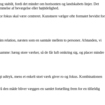
g stabilt, fordi det minder om horisonten og landskabets linjer. Det
nemmelse af bevægelse eller højtidelighed.
or fokus skal være centreret. Kunstnere vælger ofte formatet bevidst for
intim relation, næsten som en samtale mellem to personer. Afstanden, vi
samme: hæng store værker, så de får luft omkring sig, og placer mindre
gt udtryk, mens et enkelt stort værk giver ro og fokus. Kombinationen
. På den måde bliver væggen en samlet fortælling frem for en tilfældig