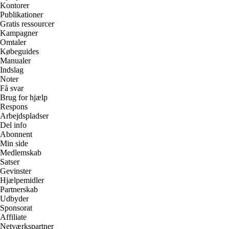
Kontorer
Publikationer
Gratis ressourcer
Kampagner
Omtaler
Købeguides
Manualer
Indslag
Noter
Få svar
Brug for hjælp
Respons
Arbejdspladser
Del info
Abonnent
Min side
Medlemskab
Satser
Gevinster
Hjælpemidler
Partnerskab
Udbyder
Sponsorat
Affiliate
Netværkspartner