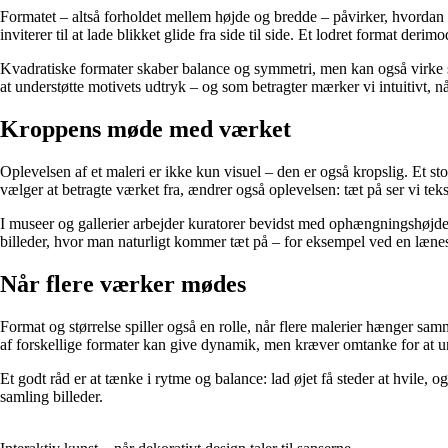
Formatet – altså forholdet mellem højde og bredde – påvirker, hvordan vi
inviterer til at lade blikket glide fra side til side. Et lodret format d
Kvadratiske formater skaber balance og symmetri, men kan også virke sta
at understøtte motivets udtryk – og som betragter mærker vi intuitivt, 
Kroppens møde med værket
Oplevelsen af et maleri er ikke kun visuel – den er også kropslig. Et sto
vælger at betragte værket fra, ændrer også oplevelsen: tæt på ser vi teks
I museer og gallerier arbejder kuratorer bevidst med ophængningshøjde 
billeder, hvor man naturligt kommer tæt på – for eksempel ved en lænest
Når flere værker mødes
Format og størrelse spiller også en rolle, når flere malerier hænger 
af forskellige formater kan give dynamik, men kræver omtanke for at u
Et godt råd er at tænke i rytme og balance: lad øjet få steder at hvile, 
samling billeder.