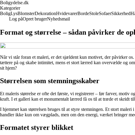
Boligydelse.dk
Kategorier
Bolig
Lys
Blomster
Dekoration
Hvidevarer
Borde
Stole
Sofaer
Sikkerhed
H
Log på
Opret bruger
Nyhedsmail
Format og størrelse – sådan påvirker de opl
Når vi står foran et maleri, er det sjældent kun motivet, der påvirker os
tættere på og skabe intimitet, mens et stort lærred kan overvælde og o
sit hjem?
Størrelsen som stemningsskaber
Et maleris størrelse er ofte det første, vi registrerer – før farver, mot
kraft. I et galleri kan et monumentalt lærred få os til at træde et skridt t
I hjemmet kan størrelsen bruges til at styre stemningen. Et stort male
handler ikke kun om vægplads, men om den energi, værket bringer med
Formatet styrer blikket