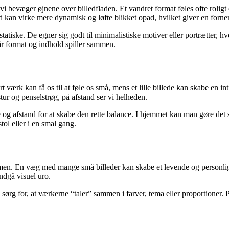
 bevæger øjnene over billedfladen. Et vandret format føles ofte roligt o
erimod kan virke mere dynamisk og løfte blikket opad, hvilket giver en for
tiske. De egner sig godt til minimalistiske motiver eller portrætter, hv
når format og indhold spiller sammen.
rt værk kan få os til at føle os små, mens et lille billede kan skabe en 
tur og penselstrøg, på afstand ser vi helheden.
og afstand for at skabe den rette balance. I hjemmet kan man gøre det 
ol eller i en smal gang.
sammen. En væg med mange små billeder kan skabe et levende og personli
ndgå visuel uro.
og sørg for, at værkerne “taler” sammen i farver, tema eller proportioner