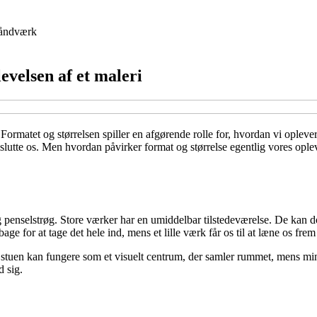
åndværk
evelsen af et maleri
. Formatet og størrelsen spiller en afgørende rolle for, hvordan vi oplev
mslutte os. Men hvordan påvirker format og størrelse egentlig vores opl
iv og penselstrøg. Store værker har en umiddelbar tilstedeværelse. De kan
ilbage for at tage det hele ind, mens et lille værk får os til at læne os fre
ri i stuen kan fungere som et visuelt centrum, der samler rummet, mens 
 sig.