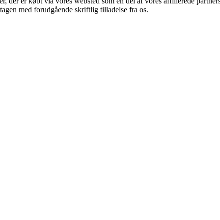
ter, der er købt via vores websted som en del af vores affilierede partn
tagen med forudgående skriftlig tilladelse fra os.