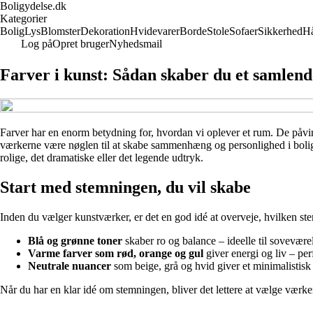
Boligydelse.dk
Kategorier
Bolig
Lys
Blomster
Dekoration
Hvidevarer
Borde
Stole
Sofaer
Sikkerhed
H
Log på
Opret bruger
Nyhedsmail
Farver i kunst: Sådan skaber du et samlen
Farver har en enorm betydning for, hvordan vi oplever et rum. De påvir
værkerne være nøglen til at skabe sammenhæng og personlighed i boligen.
rolige, det dramatiske eller det legende udtryk.
Start med stemningen, du vil skabe
Inden du vælger kunstværker, er det en god idé at overveje, hvilken s
Blå og grønne toner
skaber ro og balance – ideelle til soveværels
Varme farver som rød, orange og gul
giver energi og liv – perf
Neutrale nuancer
som beige, grå og hvid giver et minimalistisk 
Når du har en klar idé om stemningen, bliver det lettere at vælge værk