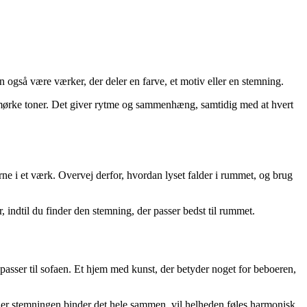
 også være værker, der deler en farve, et motiv eller en stemning.
l mørke toner. Det giver rytme og sammenhæng, samtidig med at hvert
ne i et værk. Overvej derfor, hvordan lyset falder i rummet, og brug
, indtil du finder den stemning, der passer bedst til rummet.
 passer til sofaen. Et hjem med kunst, der betyder noget for beboeren,
 eller stemningen binder det hele sammen, vil helheden føles harmonisk.