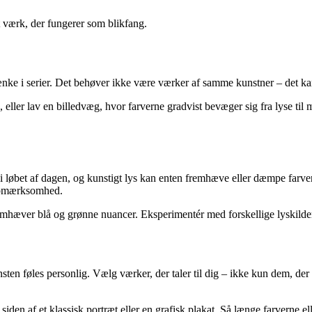
 værk, der fungerer som blikfang.
nke i serier. Det behøver ikke være værker af samme kunstner – det kan
ller lav en billedvæg, hvor farverne gradvist bevæger sig fra lyse ti
i løbet af dagen, og kunstigt lys kan enten fremhæve eller dæmpe farver
 opmærksomhed.
fremhæver blå og grønne nuancer. Eksperimentér med forskellige lyskilder
sten føles personlig. Vælg værker, der taler til dig – ikke kun dem, der
 siden af et klassisk portræt eller en grafisk plakat. Så længe farverne