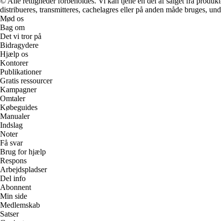
© Alle rettigheder forbeholdes. Vi kan tjene en del af salget fra produk
distribueres, transmitteres, cachelagres eller på anden måde bruges, und
Mød os
Bag om
Det vi tror på
Bidragydere
Hjælp os
Kontorer
Publikationer
Gratis ressourcer
Kampagner
Omtaler
Købeguides
Manualer
Indslag
Noter
Få svar
Brug for hjælp
Respons
Arbejdspladser
Del info
Abonnent
Min side
Medlemskab
Satser