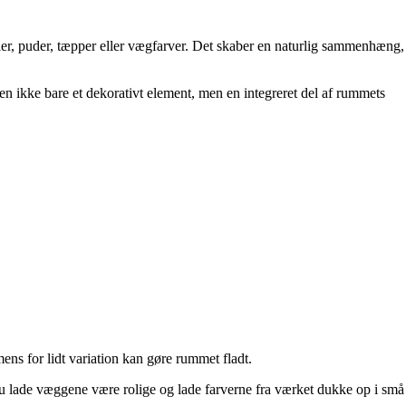
ler, puder, tæpper eller vægfarver. Det skaber en naturlig sammenhæng,
ten ikke bare et dekorativt element, men en integreret del af rummets
ns for lidt variation kan gøre rummet fladt.
 du lade væggene være rolige og lade farverne fra værket dukke op i små