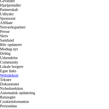
Gevinster
Hjælpemidler
Partnerskab
Udbyder
Sponsorat
Affiliate
Netværkspartner
Presse
Skriv
Samfund
Bliv opdateret
Modtag nyt
Deling
Udsendelse
Community
Lokale borgere
Egne links
Websitekort
Tekster
Dokumenter
Nyhedssektion
Automatisk opdatering
Retsregler
Cookieinformation
Persondata