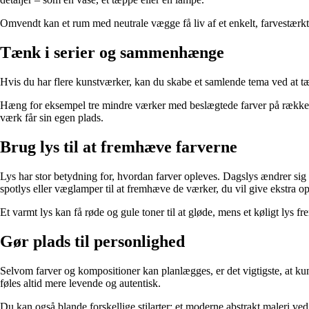
Omvendt kan et rum med neutrale vægge få liv af et enkelt, farvestærkt
Tænk i serier og sammenhænge
Hvis du har flere kunstværker, kan du skabe et samlende tema ved at tæ
Hæng for eksempel tre mindre værker med beslægtede farver på række, e
værk får sin egen plads.
Brug lys til at fremhæve farverne
Lys har stor betydning for, hvordan farver opleves. Dagslys ændrer sig 
spotlys eller væglamper til at fremhæve de værker, du vil give ekstra
Et varmt lys kan få røde og gule toner til at gløde, mens et køligt lys 
Gør plads til personlighed
Selvom farver og kompositioner kan planlægges, er det vigtigste, at kun
føles altid mere levende og autentisk.
Du kan også blande forskellige stilarter: et moderne abstrakt maleri ved