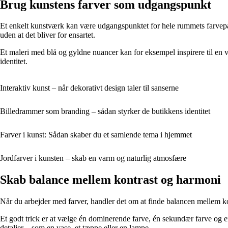
Brug kunstens farver som udgangspunkt
Et enkelt kunstværk kan være udgangspunktet for hele rummets farvepal
uden at det bliver for ensartet.
Et maleri med blå og gyldne nuancer kan for eksempel inspirere til en v
identitet.
Interaktiv kunst – når dekorativt design taler til sanserne
Billedrammer som branding – sådan styrker de butikkens identitet
Farver i kunst: Sådan skaber du et samlende tema i hjemmet
Jordfarver i kunsten – skab en varm og naturlig atmosfære
Skab balance mellem kontrast og harmoni
Når du arbejder med farver, handler det om at finde balancen mellem k
Et godt trick er at vælge én dominerende farve, én sekundær farve og en
detaljer – som en vase, et tæppe eller en lampe.