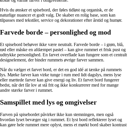
kolde og varme farver i omgivelserne.
Hvis du ønsker et spisebord, der føles tidløst og organisk, er de
naturlige nuancer et godt valg. De skaber en rolig base, som kan
tilpasses med tekstiler, service og dekorationer efter årstid og humør.
Farvede borde – personlighed og mod
Et spisebord behøver ikke være neutralt. Farvede borde – i grøn, blå,
rød eller måske en afdæmpet pastel – kan give rummet et frisk pust og
udtrykke personlighed. En farvet overflade kan fungere som et centralt
designelement, der binder rummets øvrige farver sammen.
Når du vælger et farvet bord, er det en god idé at tænke på rummets
lys. Mørke farver kan virke tunge i rum med lidt dagslys, mens lyse
eller mættede farver kan give energi og liv. Et farvet bord fungerer
bedst, når det får lov at stå frit og ikke konkurrerer med for mange
andre stærke farver i rummet.
Samspillet med lys og omgivelser
Farven på spisebordet påvirker ikke kun stemningen, men også
hvordan lyset bevæger sig i rummet. Et lyst bord reflekterer lyset og
kan gøre hele rummet mere oplyst, mens et mørkt bord skaber kontrast