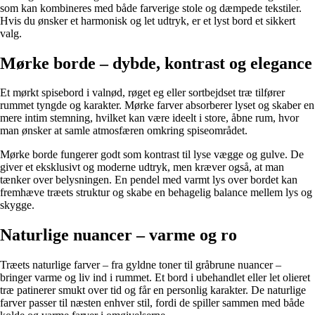
som kan kombineres med både farverige stole og dæmpede tekstiler.
Hvis du ønsker et harmonisk og let udtryk, er et lyst bord et sikkert
valg.
Mørke borde – dybde, kontrast og elegance
Et mørkt spisebord i valnød, røget eg eller sortbejdset træ tilfører
rummet tyngde og karakter. Mørke farver absorberer lyset og skaber en
mere intim stemning, hvilket kan være ideelt i store, åbne rum, hvor
man ønsker at samle atmosfæren omkring spiseområdet.
Mørke borde fungerer godt som kontrast til lyse vægge og gulve. De
giver et eksklusivt og moderne udtryk, men kræver også, at man
tænker over belysningen. En pendel med varmt lys over bordet kan
fremhæve træets struktur og skabe en behagelig balance mellem lys og
skygge.
Naturlige nuancer – varme og ro
Træets naturlige farver – fra gyldne toner til gråbrune nuancer –
bringer varme og liv ind i rummet. Et bord i ubehandlet eller let olieret
træ patinerer smukt over tid og får en personlig karakter. De naturlige
farver passer til næsten enhver stil, fordi de spiller sammen med både