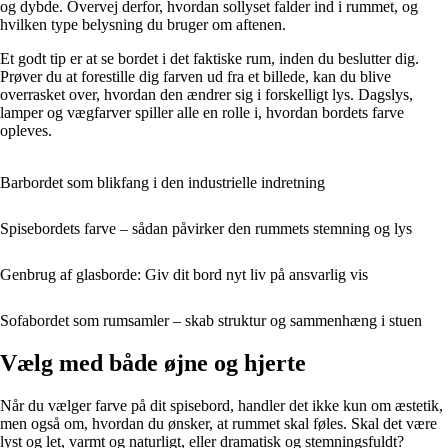
og dybde. Overvej derfor, hvordan sollyset falder ind i rummet, og
hvilken type belysning du bruger om aftenen.
Et godt tip er at se bordet i det faktiske rum, inden du beslutter dig.
Prøver du at forestille dig farven ud fra et billede, kan du blive
overrasket over, hvordan den ændrer sig i forskelligt lys. Dagslys,
lamper og vægfarver spiller alle en rolle i, hvordan bordets farve
opleves.
Barbordet som blikfang i den industrielle indretning
Spisebordets farve – sådan påvirker den rummets stemning og lys
Genbrug af glasborde: Giv dit bord nyt liv på ansvarlig vis
Sofabordet som rumsamler – skab struktur og sammenhæng i stuen
Vælg med både øjne og hjerte
Når du vælger farve på dit spisebord, handler det ikke kun om æstetik,
men også om, hvordan du ønsker, at rummet skal føles. Skal det være
lyst og let, varmt og naturligt, eller dramatisk og stemningsfuldt?