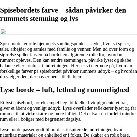
Spisebordets farve – sådan påvirker den
rummets stemning og lys
Spisebordet er ofte hjemmets samlingspunkt – stedet, hvor vi spiser,
taler, arbejder og samles med familie og venner. Men ud over form og
størrelse spiller farven på bordet en afgørende rolle for, hvordan
rummet opleves. Den kan ændre stemningen, påvirke lyset og skabe
balance eller kontrast i indretningen. Her ser vi nærmere på, hvordan
forskellige farver på spisebordet påvirker rummets udtryk – og hvordan
du vælger den, der passer bedst til dit hjem.
Lyse borde – luft, lethed og rummelighed
Et lyst spisebord, for eksempel i eg, birk eller hvidpigmenteret træ,
giver et åbent og venligt udtryk. Lyse overflader reflekterer lyset og får
rummet til at virke større og mere luftigt. Det er især en fordel i mindre
rum eller i boliger med begrænset dagslys.
Lyse borde passer godt til nordisk inspirerede indretninger, hvor
naturlige materialer og enkelhed er i fokus. De skaber en rolig base,