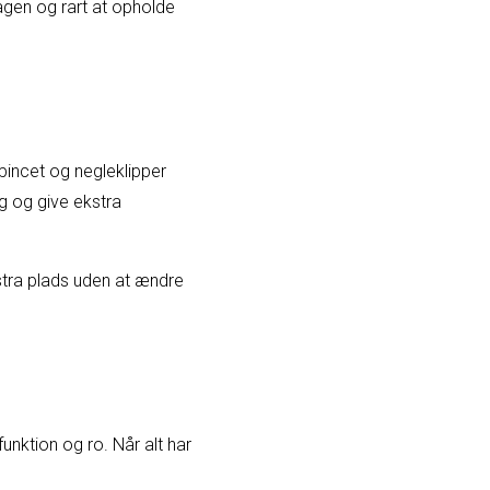
agen og rart at opholde
 pincet og negleklipper
g og give ekstra
stra plads uden at ændre
ktion og ro. Når alt har