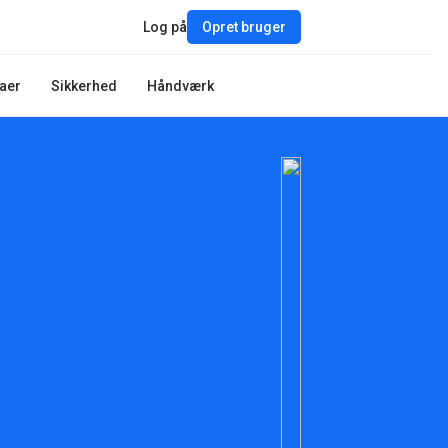
Log på
Opret bruger
aer
Sikkerhed
Håndværk