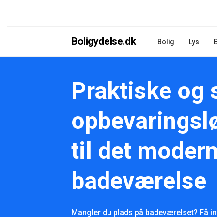
Boligydelse.dk
Bolig
Lys
Praktiske og
opbevaringsl
til det moder
badeværelse
Mangler du plads på badeværelset? Få ins