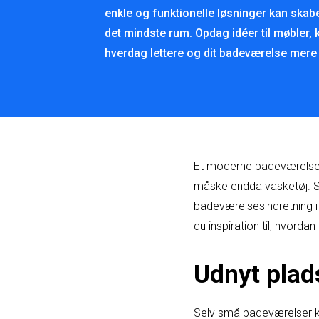
enkle og funktionelle løsninger kan skabe
det mindste rum. Opdag idéer til møbler, k
hverdag lettere og dit badeværelse mere
Et moderne badeværelse 
måske endda vasketøj. Sa
badeværelsesindretning i 
du inspiration til, hvord
Udnyt plad
Selv små badeværelser ka