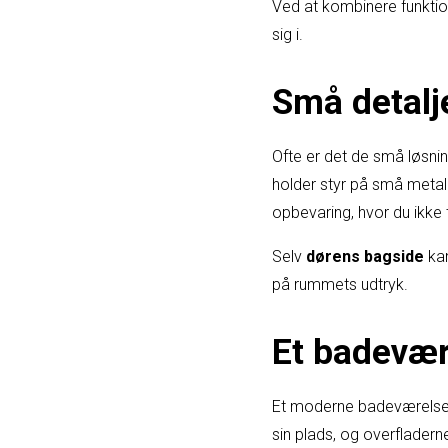
Ved at kombinere funktio
sig i.
Små detalje
Ofte er det de små løsnin
holder styr på små meta
opbevaring, hvor du ikke 
Selv
dørens bagside
kan
på rummets udtryk.
Et badevær
Et moderne badeværelse h
sin plads, og overfladern