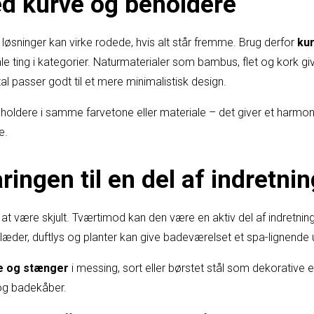
d kurve og beholdere
 løsninger kan virke rodede, hvis alt står fremme. Brug derfor
ku
mle ting i kategorier. Naturmaterialer som bambus, flet og kork giv
l passer godt til et mere minimalistisk design.
eholdere i samme farvetone eller materiale – det giver et harmoni
e.
ingen til en del af indretni
at være skjult. Tværtimod kan den være en aktiv del af indretnin
der, duftlys og planter kan give badeværelset et spa-lignende 
e og stænger
i messing, sort eller børstet stål som dekorative 
 og badekåber.