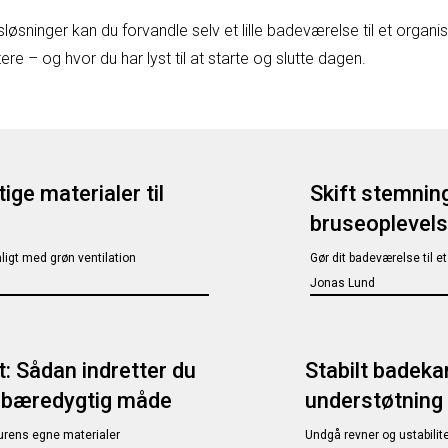
øsninger kan du forvandle selv et lille badeværelse til et organ
ere – og hvor du har lyst til at starte og slutte dagen.
ige materialer til
Skift stemning
bruseoplevelse
ligt med grøn ventilation
Gør dit badeværelse til e
Jonas Lund
: Sådan indretter du
Stabilt badeka
n bæredygtig måde
understøtning
urens egne materialer
Undgå revner og ustabilite