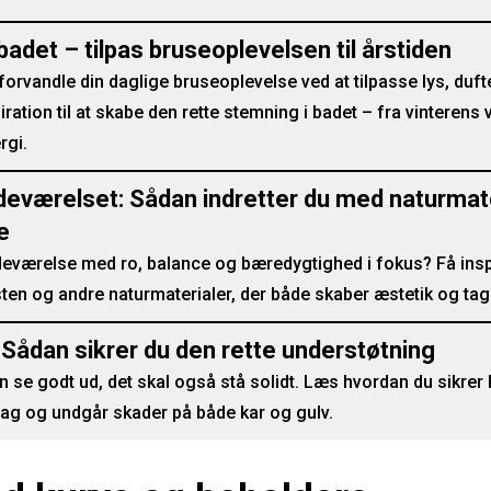
badet – tilpas bruseoplevelsen til årstiden
forvandle din daglige bruseoplevelse ved at tilpasse lys, duft
iration til at skabe den rette stemning i badet – fra vinterens 
rgi.
deværelset: Sådan indretter du med naturmate
e
værelse med ro, balance og bæredygtighed i fokus? Få inspir
sten og andre naturmaterialer, der både skaber æstetik og tage
 Sådan sikrer du den rette understøtning
un se godt ud, det skal også stå solidt. Læs hvordan du sikrer
lag og undgår skader på både kar og gulv.