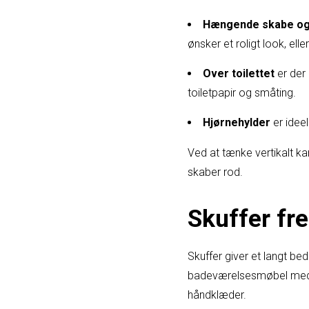
Hængende skabe og
ønsker et roligt look, ell
Over toilettet
er der 
toiletpapir og småting.
Hjørnehylder
er ideel
Ved at tænke vertikalt ka
skaber rod.
Skuffer fr
Skuffer giver et langt be
badeværelsesmøbel med ru
håndklæder.