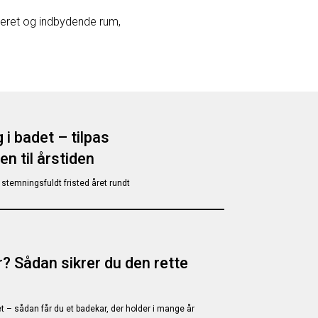
iseret og indbydende rum,
 i badet – tilpas
n til årstiden
t stemningsfuldt fristed året rundt
r? Sådan sikrer du den rette
t – sådan får du et badekar, der holder i mange år