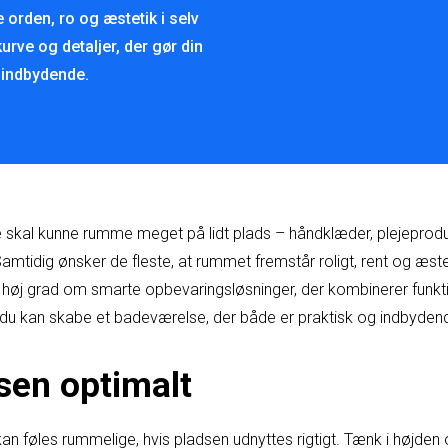
 orden, ro og æstetik i selv
urve og detaljer, der gør din
 indbydende.
skal kunne rumme meget på lidt plads – håndklæder, plejeproduk
mtidig ønsker de fleste, at rummet fremstår roligt, rent og æste
høj grad om smarte opbevaringsløsninger, der kombinerer funktion
an du kan skabe et badeværelse, der både er praktisk og indbyden
sen optimalt
n føles rummelige, hvis pladsen udnyttes rigtigt. Tænk i højden