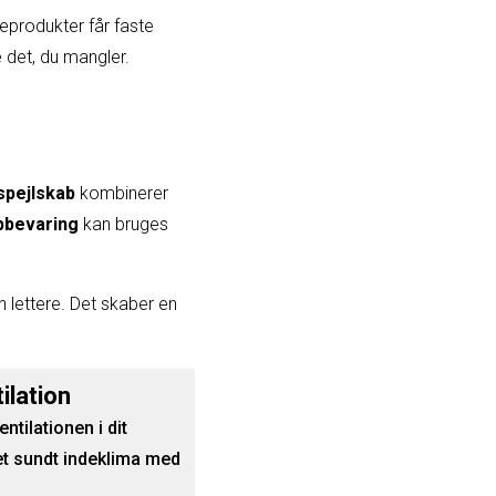
eprodukter får faste
e det, du mangler.
spejlskab
kombinerer
pbevaring
kan bruges
 lettere. Det skaber en
ilation
tilationen i dit
 et sundt indeklima med