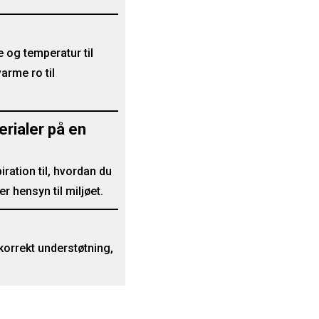
e og temperatur til
varme ro til
rialer på en
ation til, hvordan du
r hensyn til miljøet.
 korrekt understøtning,