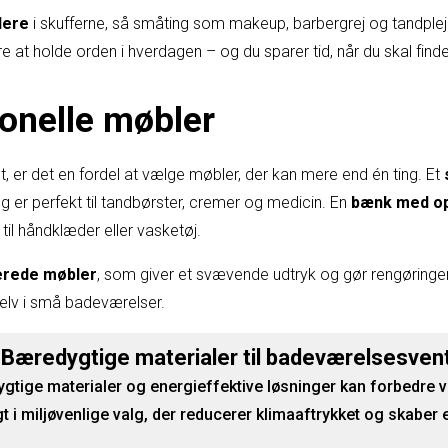
lere
i skufferne, så småting som makeup, barbergrej og tandplej
re at holde orden i hverdagen – og du sparer tid, når du skal find
ionelle møbler
, er det en fordel at vælge møbler, der kan mere end én ting. Et
og er perfekt til tandbørster, cremer og medicin. En
bænk med o
il håndklæder eller vasketøj.
rede møbler
, som giver et svævende udtryk og gør rengøringen
selv i små badeværelser.
: Bæredygtige materialer til badeværelsesvent
ige materialer og energieffektive løsninger kan forbedre ven
t i miljøvenlige valg, der reducerer klimaaftrykket og skaber