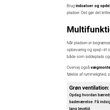
Brug
indsatser og opde
pladser. Det gør det lette
Multifunkt
Når pladsen er begrænset
opbevaring og spejl i ét 
både som siddeplads og t
Overvej også
vægmonte
følelse af rummelighed, 
Grøn ventilation
Opdag hvordan bæredygt
badeværelse. Få indsig
lang levetid.