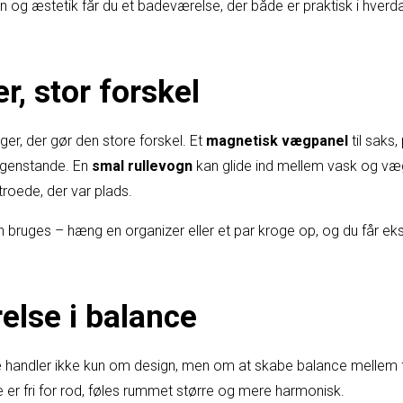
n og æstetik får du et badeværelse, der både er praktisk i hverd
r, stor forskel
ger, der gør den store forskel. Et
magnetisk vægpanel
til saks,
lgenstande. En
smal rullevogn
kan glide ind mellem vask og væ
troede, der var plads.
 bruges – hæng en organizer eller et par kroge op, og du får ek
else i balance
andler ikke kun om design, men om at skabe balance mellem fun
e er fri for rod, føles rummet større og mere harmonisk.