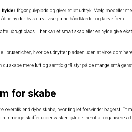
 hylder
frigør gulvplads og giver et let udtryk. Vælg modeller me
er åbne hylder, hvis du vil vise pæne håndklæder og kurve frem.
ofte ubrugt plads – her kan et smalt skab eller en hylde give ekst
le i brusenichen, hvor de udnytter pladsen uden at virke dominer
n du skabe mere luft og samtidig få styr på de mange små gensta
em for skabe
dre overblik end dybe skabe, hvor ting let forsvinder bagerst. Et
mmelige skuffer under vasken gør det nemt at organisere alt fr