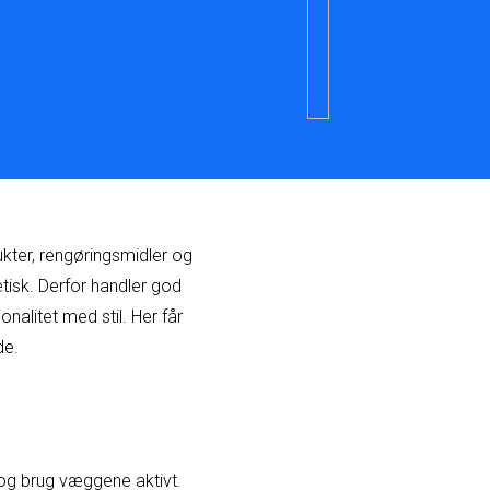
ter, rengøringsmidler og
tisk. Derfor handler god
alitet med stil. Her får
de.
 og brug væggene aktivt.