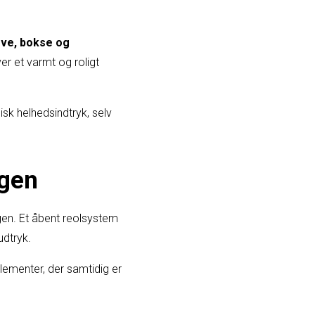
rve, bokse og
er et varmt og roligt
sk helhedsindtryk, selv
ngen
gen. Et åbent reolsystem
udtryk.
elementer, der samtidig er