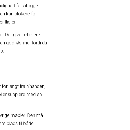
lighed for at ligge
Den kan blokere for
ntlig er.
æn. Det giver et mere
n god løsning, fordi du
ds.
 for langt fra hinanden,
ller supplere med en
 øvrige møbler. Den må
re plads til både