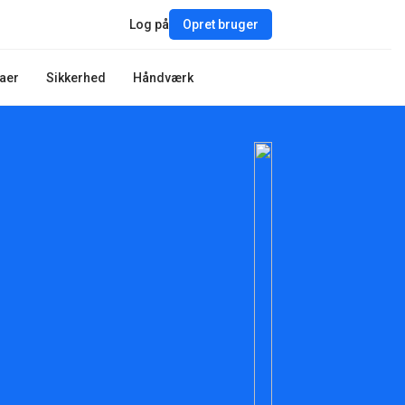
Log på
Opret bruger
aer
Sikkerhed
Håndværk