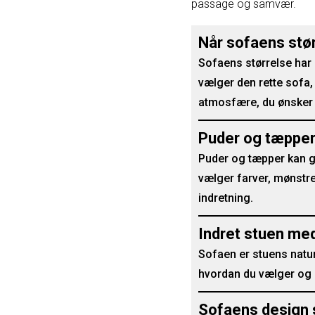
passage og samvær.
Når sofaens stør
Sofaens størrelse har 
vælger den rette sofa,
atmosfære, du ønsker i
Puder og tæpper
Puder og tæpper kan gør
vælger farver, mønstr
indretning.
Indret stuen me
Sofaen er stuens naturl
hvordan du vælger og i
Sofaens design s