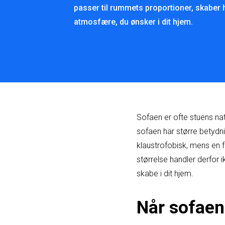
passer til rummets proportioner, skaber
atmosfære, du ønsker i dit hjem.
Sofaen er ofte stuens nat
sofaen har større betydni
klaustrofobisk, mens en 
størrelse handler derfor
skabe i dit hjem.
Når sofae