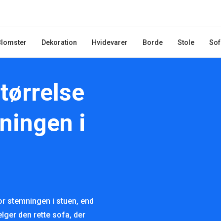
Blomster
Dekoration
Hvidevarer
Borde
Stole
Sof
tørrelse
ningen i
or stemningen i stuen, end
ger den rette sofa, der