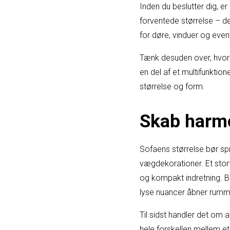
Inden du beslutter dig, e
forventede størrelse – de
for døre, vinduer og event
Tænk desuden over, hvorda
en del af et multifunktio
størrelse og form.
Skab harmo
Sofaens størrelse bør sp
vægdekorationer. Et sto
og kompakt indretning. Br
lyse nuancer åbner rumm
Til sidst handler det om a
hele forskellen mellem et