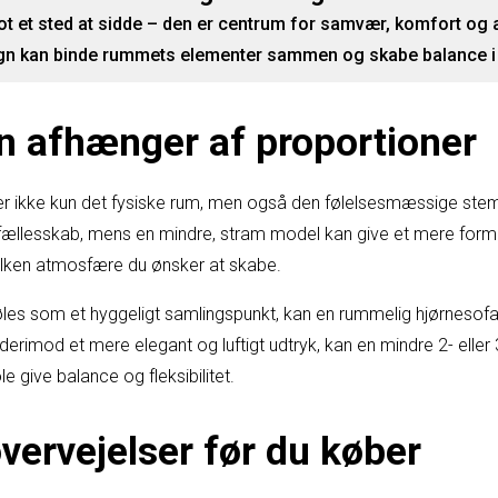
t et sted at sidde – den er centrum for samvær, komfort og æs
n kan binde rummets elementer sammen og skabe balance i d
 afhænger af proportioner
er ikke kun det fysiske rum, men også den følelsesmæssige stemn
og fællesskab, mens en mindre, stram model kan give et mere form
vilken atmosfære du ønsker at skabe.
 føles som et hyggeligt samlingspunkt, kan en rummelig hjørnes
 derimod et mere elegant og luftigt udtryk, kan en mindre 2- elle
e give balance og fleksibilitet.
vervejelser før du køber