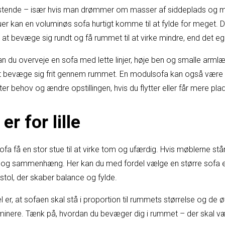
istende – især hvis man drømmer om masser af siddeplads og mu
uer kan en voluminøs sofa hurtigt komme til at fylde for meget. 
 at bevæge sig rundt og få rummet til at virke mindre, end det ege
 kan du overveje en sofa med lette linjer, høje ben og smalle arml
øjet bevæge sig frit gennem rummet. En modulsofa kan også være e
ter behov og ændre opstillingen, hvis du flytter eller får mere pla
r for lille
ofa få en stor stue til at virke tom og ufærdig. Hvis møblerne står
 og sammenhæng. Her kan du med fordel vælge en større sofa e
estol, der skaber balance og fylde.
er, at sofaen skal stå i proportion til rummets størrelse og de
minere. Tænk på, hvordan du bevæger dig i rummet – der skal væ