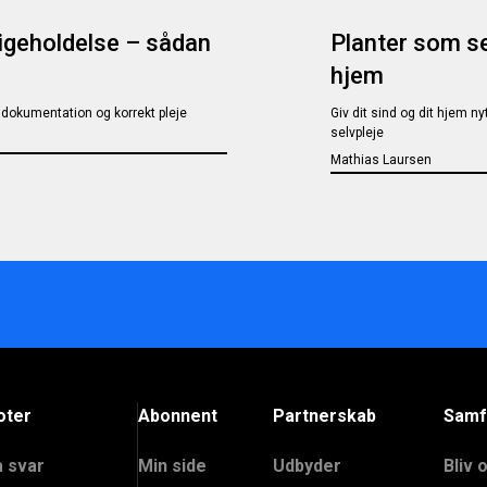
igeholdelse – sådan
Planter som sel
hjem
 dokumentation og korrekt pleje
Giv dit sind og dit hjem n
selvpleje
Mathias Laursen
oter
Abonnent
Partnerskab
Samf
å svar
Min side
Udbyder
Bliv 