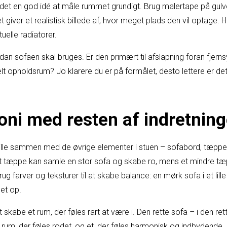
r det en god idé at måle rummet grundigt. Brug malertape på gulv
t giver et realistisk billede af, hvor meget plads den vil optage.
uelle radiatorer.
n sofaen skal bruges. Er den primært til afslapning foran fjernsyn
nelt opholdsrum? Jo klarere du er på formålet, desto lettere er de
ni med resten af indretnin
ille sammen med de øvrige elementer i stuen – sofabord, tæppe
rt tæppe kan samle en stor sofa og skabe ro, mens et mindre t
ug farver og teksturer til at skabe balance: en mørk sofa i et lill
et op.
t skabe et rum, der føles rart at være i. Den rette sofa – i den re
 rum, der føles rodet, og et, der føles harmonisk og indbydende.