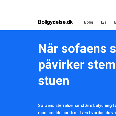
Boligydelse.dk
Bolig
Lys
Når sofaens s
påvirker stem
stuen
Sofaens størrelse har større betydning f
man umiddelbart tror. Læs hvordan du væl