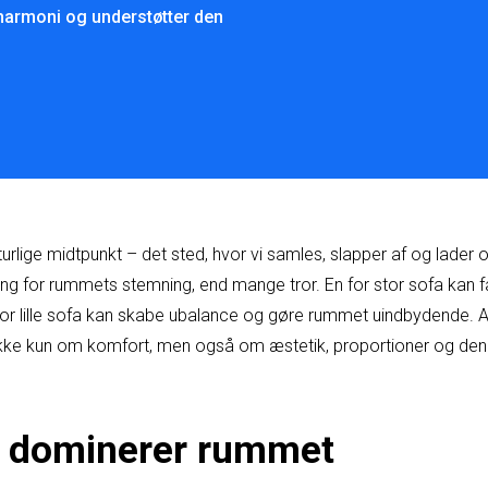
 harmoni og understøtter den
urlige midtpunkt – det sted, hvor vi samles, slapper af og lader 
ng for rummets stemning, end mange tror. En for stor sofa kan få 
for lille sofa kan skabe ubalance og gøre rummet uindbydende. At
 ikke kun om komfort, men også om æstetik, proportioner og den 
n dominerer rummet