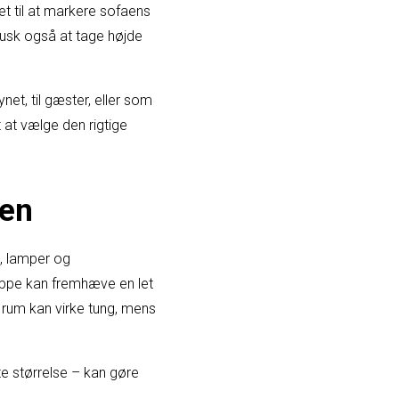
et til at markere sofaens
 Husk også at tage højde
et, til gæster, eller som
t at vælge den rigtige
gen
, lamper og
æppe kan fremhæve en let
e rum kan virke tung, mens
tte størrelse – kan gøre