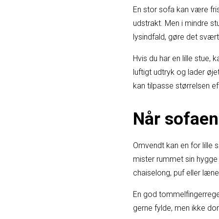
En stor sofa kan være fr
udstrakt. Men i mindre st
lysindfald, gøre det svært
Hvis du har en lille stue,
luftigt udtryk og lader 
kan tilpasse størrelsen ef
Når sofaen e
Omvendt kan en for lille s
mister rummet sin hygge
chaiselong, puf eller læn
En god tommelfingerregel 
gerne fylde, men ikke do