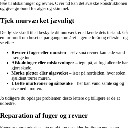
føre til afskalninger og revner. Over tid kan det svække konstruktionen
og give grobund for alger og skimmel.
Tjek murværket jævnligt
Det første skridt til at beskytte dit murværk er at kende dets tilstand. Gå
en tur rundt om huset et par gange om året – gerne forår og efterår – og
se efter:
Revner i fuger eller mursten
– selv små revner kan lade vand
trænge ind.
Afskalninger eller misfarvninger
– tegn på, at fugt allerede har
gjort skade.
Mørke pletter eller algevækst
– især på nordsiden, hvor solen
sjældent tørrer muren.
Utætte murkroner og sålbænke
– her kan vand samle sig og
sive ned i muren.
Jo tidligere du opdager problemer, desto lettere og billigere er de at
udbedre.
Reparation af fuger og revner
Fuger er murværkets svage punkt, og de slides hurtigere end selve