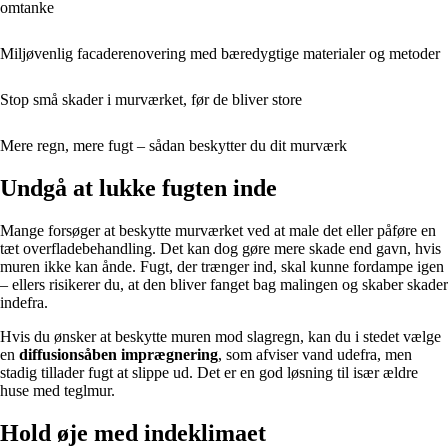
omtanke
Miljøvenlig facaderenovering med bæredygtige materialer og metoder
Stop små skader i murværket, før de bliver store
Mere regn, mere fugt – sådan beskytter du dit murværk
Undgå at lukke fugten inde
Mange forsøger at beskytte murværket ved at male det eller påføre en
tæt overfladebehandling. Det kan dog gøre mere skade end gavn, hvis
muren ikke kan ånde. Fugt, der trænger ind, skal kunne fordampe igen
– ellers risikerer du, at den bliver fanget bag malingen og skaber skader
indefra.
Hvis du ønsker at beskytte muren mod slagregn, kan du i stedet vælge
en
diffusionsåben imprægnering
, som afviser vand udefra, men
stadig tillader fugt at slippe ud. Det er en god løsning til især ældre
huse med teglmur.
Hold øje med indeklimaet