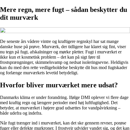
Mere regn, mere fugt – sådan beskytter du
dit murværk
De seneste års vådere vintre og kraftigere regnskyl har sat mange
danske huse på prøve. Murværk, der tidligere har klaret sig fint, viser
nu tegn på fugt, afskalninger og mørke pletter. Fugt i murværket er
ikke kun et kosmetisk problem – det kan på sigt føre til
frostsprængninger, skimmelsvamp og nedsat isoleringsevne. Heldigvis
kan du med den rette vedligeholdelse beskytte dit hus mod fugtskader
og forlænge murværkets levetid betydeligt.
Hvorfor bliver murværket mere udsat?
Danmarks klima er under forandring. Ifølge DMI oplever vi flere dage
med kraftig regn og længere perioder med høj luftfugtighed. Det
betyder, at murværket i højere grad udsættes for vandpåvirkning –
både udefra og indefra.
Når fugt trænger ind i murværket, kan det ske gennem revner, porøse
fuger eller defekte murkroner. I frostvejr udvider vandet sig, og det kan