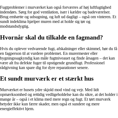
Fugtproblemer i murværket kan også forværres af høj luftfugtighed
indendørs. Sørg for god ventilation, især i kældre og badeværelser.
Brug emhætte og udsugning, og luft ud dagligt – også om vinteren. Et
sundt indeklima hjælper muren med at holde sig tør og
modstandsdygtig.
Hvornår skal du tilkalde en fagmand?
Hvis du oplever vedvarende fugt, afskalninger eller skimmel, bør du få
en fagperson til at vurdere problemet. En murermester eller
bygningssagkyndig kan måle fugtniveauet og finde årsagen – det kan
være alt fra defekte fuger til opstigende grundfugt. Professionel
rådgivning kan spare dig for dyre reparationer senere.
Et sundt murværk er et stærkt hus
Murværket er husets ydre skjold mod vind og vejr. Med lidt
opmærksomhed og rettidig vedligeholdelse kan du sikre, at det holder i
mange år – også i et klima med mere regn og fugt. Et tørt murværk
betyder ikke kun færre skader, men også et sundere og mere
energieffektivt hjem.