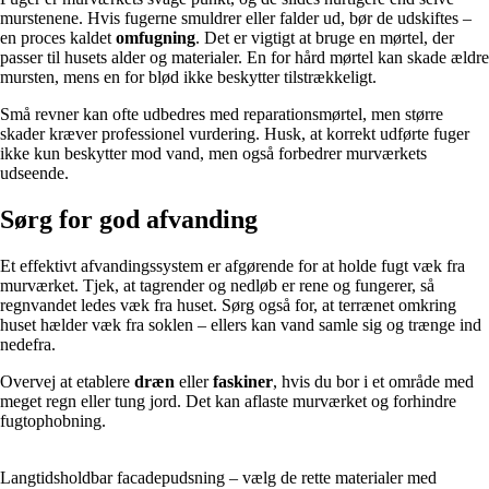
murstenene. Hvis fugerne smuldrer eller falder ud, bør de udskiftes –
en proces kaldet
omfugning
. Det er vigtigt at bruge en mørtel, der
passer til husets alder og materialer. En for hård mørtel kan skade ældre
mursten, mens en for blød ikke beskytter tilstrækkeligt.
Små revner kan ofte udbedres med reparationsmørtel, men større
skader kræver professionel vurdering. Husk, at korrekt udførte fuger
ikke kun beskytter mod vand, men også forbedrer murværkets
udseende.
Sørg for god afvanding
Et effektivt afvandingssystem er afgørende for at holde fugt væk fra
murværket. Tjek, at tagrender og nedløb er rene og fungerer, så
regnvandet ledes væk fra huset. Sørg også for, at terrænet omkring
huset hælder væk fra soklen – ellers kan vand samle sig og trænge ind
nedefra.
Overvej at etablere
dræn
eller
faskiner
, hvis du bor i et område med
meget regn eller tung jord. Det kan aflaste murværket og forhindre
fugtophobning.
Langtidsholdbar facadepudsning – vælg de rette materialer med