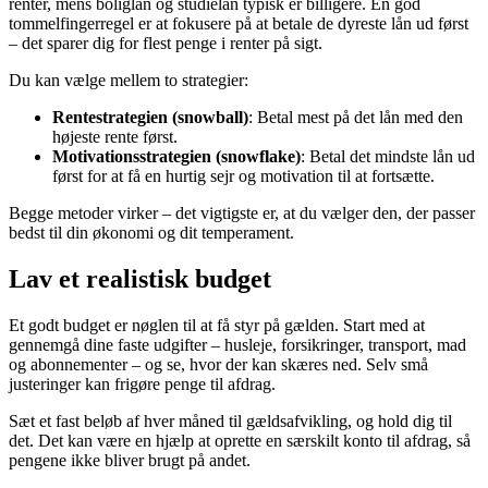
renter, mens boliglån og studielån typisk er billigere. En god
tommelfingerregel er at fokusere på at betale de dyreste lån ud først
– det sparer dig for flest penge i renter på sigt.
Du kan vælge mellem to strategier:
Rentestrategien (snowball)
: Betal mest på det lån med den
højeste rente først.
Motivationsstrategien (snowflake)
: Betal det mindste lån ud
først for at få en hurtig sejr og motivation til at fortsætte.
Begge metoder virker – det vigtigste er, at du vælger den, der passer
bedst til din økonomi og dit temperament.
Lav et realistisk budget
Et godt budget er nøglen til at få styr på gælden. Start med at
gennemgå dine faste udgifter – husleje, forsikringer, transport, mad
og abonnementer – og se, hvor der kan skæres ned. Selv små
justeringer kan frigøre penge til afdrag.
Sæt et fast beløb af hver måned til gældsafvikling, og hold dig til
det. Det kan være en hjælp at oprette en særskilt konto til afdrag, så
pengene ikke bliver brugt på andet.