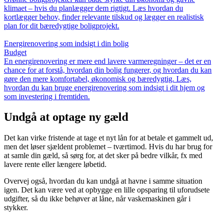
klimaet – hvis du planlægger dem rigtigt. Læs hvordan du
kortlægger behov, finder relevante tilskud og lægger en realistisk
plan for dit bæredygtige boligprojekt.
Energirenovering som indsigt i din bolig
Budget
En energirenovering er mere end lavere varmeregninger – det er en
chance for at forstå, hvordan din bolig fungerer, og hvordan du kan
gøre den mere komfortabel, økonomisk og bæredygtig. Læs,
hvordan du kan bruge energirenovering som indsigt i dit hjem og
som investering i fremtiden.
Undgå at optage ny gæld
Det kan virke fristende at tage et nyt lån for at betale et gammelt ud,
men det løser sjældent problemet – tværtimod. Hvis du har brug for
at samle din gæld, så sørg for, at det sker på bedre vilkår, fx med
lavere rente eller længere løbetid.
Overvej også, hvordan du kan undgå at havne i samme situation
igen. Det kan være ved at opbygge en lille opsparing til uforudsete
udgifter, så du ikke behøver at låne, når vaskemaskinen går i
stykker.