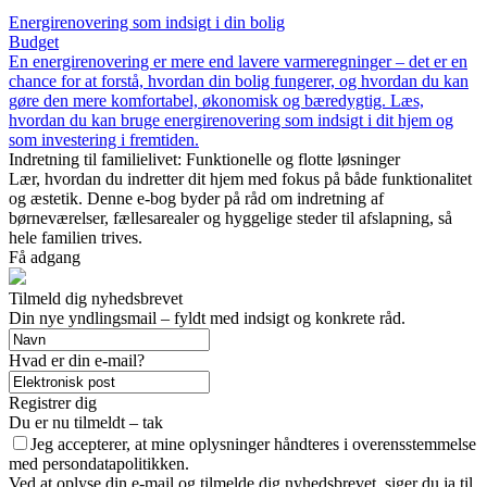
Energirenovering som indsigt i din bolig
Budget
En energirenovering er mere end lavere varmeregninger – det er en
chance for at forstå, hvordan din bolig fungerer, og hvordan du kan
gøre den mere komfortabel, økonomisk og bæredygtig. Læs,
hvordan du kan bruge energirenovering som indsigt i dit hjem og
som investering i fremtiden.
Indretning til familielivet: Funktionelle og flotte løsninger
Lær, hvordan du indretter dit hjem med fokus på både funktionalitet
og æstetik. Denne e-bog byder på råd om indretning af
børneværelser, fællesarealer og hyggelige steder til afslapning, så
hele familien trives.
Få adgang
Tilmeld dig nyhedsbrevet
Din nye yndlingsmail – fyldt med indsigt og konkrete råd.
Hvad er din e-mail?
Registrer dig
Du er nu tilmeldt – tak
Jeg accepterer, at mine oplysninger håndteres i overensstemmelse
med persondatapolitikken.
Ved at oplyse din e-mail og tilmelde dig nyhedsbrevet, siger du ja til