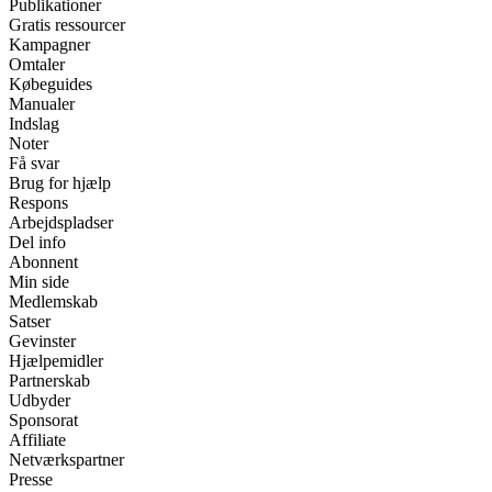
Publikationer
Gratis ressourcer
Kampagner
Omtaler
Købeguides
Manualer
Indslag
Noter
Få svar
Brug for hjælp
Respons
Arbejdspladser
Del info
Abonnent
Min side
Medlemskab
Satser
Gevinster
Hjælpemidler
Partnerskab
Udbyder
Sponsorat
Affiliate
Netværkspartner
Presse