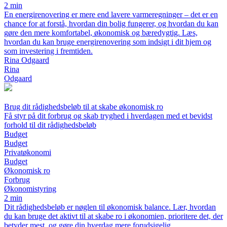
2 min
En energirenovering er mere end lavere varmeregninger – det er en
chance for at forstå, hvordan din bolig fungerer, og hvordan du kan
gøre den mere komfortabel, økonomisk og bæredygtig. Læs,
hvordan du kan bruge energirenovering som indsigt i dit hjem og
som investering i fremtiden.
Rina Odgaard
Rina
Odgaard
Brug dit rådighedsbeløb til at skabe økonomisk ro
Få styr på dit forbrug og skab tryghed i hverdagen med et bevidst
forhold til dit rådighedsbeløb
Budget
Budget
Privatøkonomi
Budget
Økonomisk ro
Forbrug
Økonomistyring
2 min
Dit rådighedsbeløb er nøglen til økonomisk balance. Lær, hvordan
du kan bruge det aktivt til at skabe ro i økonomien, prioritere det, der
betyder mest, og gøre din hverdag mere forudsigelig.