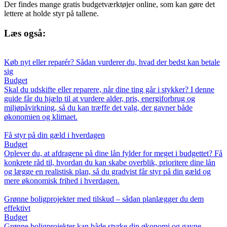
Der findes mange gratis budgetværktøjer online, som kan gøre det
lettere at holde styr på tallene.
Læs også:
Køb nyt eller reparér? Sådan vurderer du, hvad der bedst kan betale
sig
Budget
Skal du udskifte eller reparere, når dine ting går i stykker? I denne
guide får du hjælp til at vurdere alder, pris, energiforbrug og
miljøpåvirkning, så du kan træffe det valg, der gavner både
økonomien og klimaet.
Få styr på din gæld i hverdagen
Budget
Oplever du, at afdragene på dine lån fylder for meget i budgettet? Få
konkrete råd til, hvordan du kan skabe overblik, prioritere dine lån
og lægge en realistisk plan, så du gradvist får styr på din gæld og
mere økonomisk frihed i hverdagen.
Grønne boligprojekter med tilskud – sådan planlægger du dem
effektivt
Budget
Grønne boligprojekter kan både styrke din økonomi og gavne