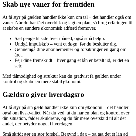
Skab nye vaner for fremtiden
At få styr på gælden handler ikke kun om tal – det handler også om
vaner. Når du har fået overblik og lagt en plan, så brug erfaringen til
at skabe en sundere økonomisk adfærd fremover.
Sæt penge til side hver måned, også små beløb.
Undgå impulskøb – vent et døgn, før du beslutter dig.
Gennemgå dine abonnementer og forsikringer en gang om
året.
Fejr dine fremskridt – hver gang et lån er betalt ud, er det en
sejr.
Med tålmodighed og struktur kan du gradvist få gælden under
kontrol og skabe en mere stabil økonomi.
Gældsro giver hverdagsro
At få styr på sin gæld handler ikke kun om økonomi – det handler
også om livskvalitet. Når du ved, at du har en plan og kontrol over
din situation, falder skuldrene, og du får mere overskud til alt det
andet, der betyder noget i hverdagen.
Små skridt gør en stor forskel. Begynd i dag – og tag det ét lån ad