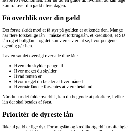
skabe ro i økonomien. Her får du en guide til, hvordan du kan tage
kontrol over din gæld i hverdagen.
Få overblik over din gæld
Det første skridt mod at få styr på gælden er at kende den. Mange
har flere forskellige lån – måske et forbrugslån, et kreditkort, et SU-
lån og et boliglån – og det kan være svært at se, hvor pengene
egentlig går hen.
Lav en samlet oversigt over alle dine lån:
Hvem du skylder penge til
Hvor meget du skylder
Hvad renten er
Hvor meget du betaler af hver måned
Hvornår lånene forventes at være betalt ud
Når du har det fulde overblik, kan du begynde at prioritere, hvilke
lån der skal betales af først.
Prioritér de dyreste lån
Ikke al gæld er lige dyr. Forbrugslån og kreditkortgæld har ofte høje