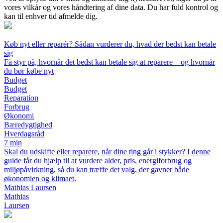
vores vilkår og vores håndtering af dine data. Du har fuld kontrol og
kan til enhver tid afmelde dig.
Køb nyt eller reparér? Sådan vurderer du, hvad der bedst kan betale
sig
Få styr på, hvornår det bedst kan betale sig at reparere – og hvornår
du bør købe nyt
Budget
Budget
Reparation
Forbrug
Økonomi
Bæredygtighed
Hverdagsråd
7 min
Skal du udskifte eller reparere, når dine ting går i stykker? I denne
guide får du hjælp til at vurdere alder, pris, energiforbrug og
miljøpåvirkning, så du kan træffe det valg, der gavner både
økonomien og klimaet.
Mathias Laursen
Mathias
Laursen