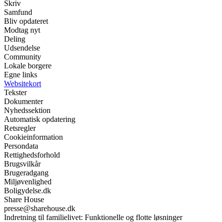
Skriv
Samfund
Bliv opdateret
Modtag nyt
Deling
Udsendelse
Community
Lokale borgere
Egne links
Websitekort
Tekster
Dokumenter
Nyhedssektion
Automatisk opdatering
Retsregler
Cookieinformation
Persondata
Rettighedsforhold
Brugsvilkår
Brugeradgang
Miljøvenlighed
Boligydelse.dk
Share House
presse@sharehouse.dk
Indretning til familielivet: Funktionelle og flotte løsninger