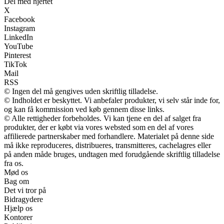
Del med hjertet
X
Facebook
Instagram
LinkedIn
YouTube
Pinterest
TikTok
Mail
RSS
© Ingen del må gengives uden skriftlig tilladelse.
© Indholdet er beskyttet. Vi anbefaler produkter, vi selv står inde for,
og kan få kommission ved køb gennem disse links.
© Alle rettigheder forbeholdes. Vi kan tjene en del af salget fra
produkter, der er købt via vores websted som en del af vores
affilierede partnerskaber med forhandlere. Materialet på denne side
må ikke reproduceres, distribueres, transmitteres, cachelagres eller
på anden måde bruges, undtagen med forudgående skriftlig tilladelse
fra os.
Mød os
Bag om
Det vi tror på
Bidragydere
Hjælp os
Kontorer