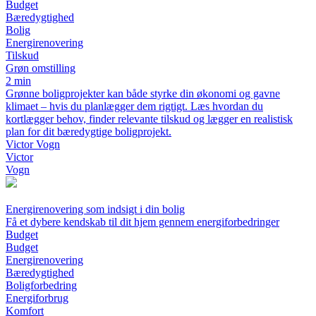
Budget
Bæredygtighed
Bolig
Energirenovering
Tilskud
Grøn omstilling
2 min
Grønne boligprojekter kan både styrke din økonomi og gavne
klimaet – hvis du planlægger dem rigtigt. Læs hvordan du
kortlægger behov, finder relevante tilskud og lægger en realistisk
plan for dit bæredygtige boligprojekt.
Victor Vogn
Victor
Vogn
Energirenovering som indsigt i din bolig
Få et dybere kendskab til dit hjem gennem energiforbedringer
Budget
Budget
Energirenovering
Bæredygtighed
Boligforbedring
Energiforbrug
Komfort