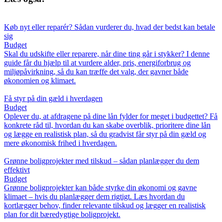
Køb nyt eller reparér? Sådan vurderer du, hvad der bedst kan betale
sig
Budget
Skal du udskifte eller reparere, når dine ting går i stykker? I denne
guide får du hjælp til at vurdere alder, pris, energiforbrug og
miljøpåvirkning, så du kan træffe det valg, der gavner både
økonomien og klimaet.
Få styr på din gæld i hverdagen
Budget
Oplever du, at afdragene på dine lån fylder for meget i budgettet? Få
konkrete råd til, hvordan du kan skabe overblik, prioritere dine lån
og lægge en realistisk plan, så du gradvist får styr på din gæld og
mere økonomisk frihed i hverdagen.
Grønne boligprojekter med tilskud – sådan planlægger du dem
effektivt
Budget
Grønne boligprojekter kan både styrke din økonomi og gavne
klimaet – hvis du planlægger dem rigtigt. Læs hvordan du
kortlægger behov, finder relevante tilskud og lægger en realistisk
plan for dit bæredygtige boligprojekt.