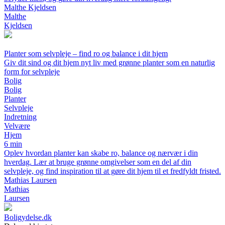
Malthe Kjeldsen
Malthe
Kjeldsen
Planter som selvpleje – find ro og balance i dit hjem
Giv dit sind og dit hjem nyt liv med grønne planter som en naturlig
form for selvpleje
Bolig
Bolig
Planter
Selvpleje
Indretning
Velvære
Hjem
6 min
Oplev hvordan planter kan skabe ro, balance og nærvær i din
hverdag. Lær at bruge grønne omgivelser som en del af din
selvpleje, og find inspiration til at gøre dit hjem til et fredfyldt fristed.
Mathias Laursen
Mathias
Laursen
Boligydelse.dk