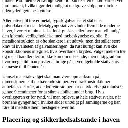
midler. Robinietræ er særligt kendt for sin ekstreme holdbarhed ved
jordkontakt, hvilket gør det muligt at nedgrave stolperne direkte
uden yderligere beskyttelse.
Alternativet til træ er metal, typisk galvaniseret stål eller
pulverlakeret metal. Metalgyngestativer vinder frem i de moderne
haver, hvor et minimalistisk look ønskes, eller hvor man vil undgå
den løbende vedligeholdelse med træbeskyttelse og olie. Et
metalkonstruktion er ofte slankere i sit udtryk, men det stiller store
krav til kvaliteten af galvaniseringen, da rust hurtigt kan svække
konstruktionens integritet, hvis overfladen brydes. Valget mellem træ
og metal handler derfor ikke kun om udseende, men i høj grad om
hvor meget tid man ønsker at bruge på at vedligeholde stativet over
de næste ti til femten år.
Uanset materialevalget skal man være opmærksom på
dimensionerne af de bærende stolper. Ved trækonstruktioner
anbefales det ofte, at de lodrette stolper har en tykkelse på mindst 9
gange 9 centimeter for at sikre stabilitet under brug. Hvis
overliggeren er for tynd, vil man opleve, at hele stativet svajer, når
børnene gynger højt, hvilket slider unødigt på samlingerne og kan
føre til metaltræthed i beslagene over tid.
Placering og sikkerhedsafstande i haven