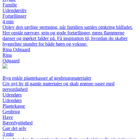
Familie
Udendørsliv
Fortællinger
4 min
Oplev den særlige stemning, når familien samles omkring bålfadet.
Her opstår nærvær, grin og gode fortællinger, mens flammerne
danser og mørket falder på. Få inspiration til, hvordan du skaber
hyggelige stunder for både børn og voksne.
Rina Odgaard
Rina
Odgaard
Byg enkle plantekasser af genbrugsmaterialer
Giv nyt liv til gamle materialer og skab grønne oaser med
personlighed
Udendørs
Udendørs
Plantekasse
Genbrug
Have
Bæredygtighed
Gør det selv
3 min