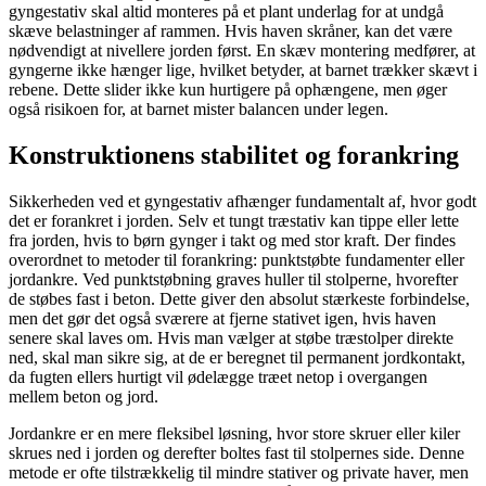
gyngestativ skal altid monteres på et plant underlag for at undgå
skæve belastninger af rammen. Hvis haven skråner, kan det være
nødvendigt at nivellere jorden først. En skæv montering medfører, at
gyngerne ikke hænger lige, hvilket betyder, at barnet trækker skævt i
rebene. Dette slider ikke kun hurtigere på ophængene, men øger
også risikoen for, at barnet mister balancen under legen.
Konstruktionens stabilitet og forankring
Sikkerheden ved et gyngestativ afhænger fundamentalt af, hvor godt
det er forankret i jorden. Selv et tungt træstativ kan tippe eller lette
fra jorden, hvis to børn gynger i takt og med stor kraft. Der findes
overordnet to metoder til forankring: punktstøbte fundamenter eller
jordankre. Ved punktstøbning graves huller til stolperne, hvorefter
de støbes fast i beton. Dette giver den absolut stærkeste forbindelse,
men det gør det også sværere at fjerne stativet igen, hvis haven
senere skal laves om. Hvis man vælger at støbe træstolper direkte
ned, skal man sikre sig, at de er beregnet til permanent jordkontakt,
da fugten ellers hurtigt vil ødelægge træet netop i overgangen
mellem beton og jord.
Jordankre er en mere fleksibel løsning, hvor store skruer eller kiler
skrues ned i jorden og derefter boltes fast til stolpernes side. Denne
metode er ofte tilstrækkelig til mindre stativer og private haver, men