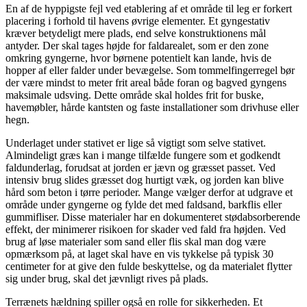
En af de hyppigste fejl ved etablering af et område til leg er forkert
placering i forhold til havens øvrige elementer. Et gyngestativ
kræver betydeligt mere plads, end selve konstruktionens mål
antyder. Der skal tages højde for faldarealet, som er den zone
omkring gyngerne, hvor børnene potentielt kan lande, hvis de
hopper af eller falder under bevægelse. Som tommelfingerregel bør
der være mindst to meter frit areal både foran og bagved gyngens
maksimale udsving. Dette område skal holdes frit for buske,
havemøbler, hårde kantsten og faste installationer som drivhuse eller
hegn.
Underlaget under stativet er lige så vigtigt som selve stativet.
Almindeligt græs kan i mange tilfælde fungere som et godkendt
faldunderlag, forudsat at jorden er jævn og græsset passet. Ved
intensiv brug slides græsset dog hurtigt væk, og jorden kan blive
hård som beton i tørre perioder. Mange vælger derfor at udgrave et
område under gyngerne og fylde det med faldsand, barkflis eller
gummifliser. Disse materialer har en dokumenteret stødabsorberende
effekt, der minimerer risikoen for skader ved fald fra højden. Ved
brug af løse materialer som sand eller flis skal man dog være
opmærksom på, at laget skal have en vis tykkelse på typisk 30
centimeter for at give den fulde beskyttelse, og da materialet flytter
sig under brug, skal det jævnligt rives på plads.
Terrænets hældning spiller også en rolle for sikkerheden. Et