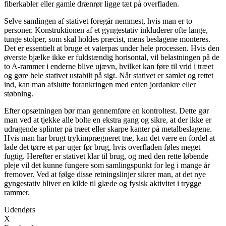
fiberkabler eller gamle drænrør ligge tæt på overfladen.
Selve samlingen af stativet foregår nemmest, hvis man er to
personer. Konstruktionen af et gyngestativ inkluderer ofte lange,
tunge stolper, som skal holdes præcist, mens beslagene monteres.
Det er essentielt at bruge et vaterpas under hele processen. Hvis den
øverste bjælke ikke er fuldstændig horisontal, vil belastningen på de
to A-rammer i enderne blive ujævn, hvilket kan føre til vrid i træet
og gøre hele stativet ustabilt på sigt. Når stativet er samlet og rettet
ind, kan man afslutte forankringen med enten jordankre eller
støbning.
Efter opsætningen bør man gennemføre en kontroltest. Dette gør
man ved at tjekke alle bolte en ekstra gang og sikre, at der ikke er
udragende splinter på træet eller skarpe kanter på metalbeslagene.
Hvis man har brugt trykimprægneret træ, kan det være en fordel at
lade det tørre et par uger før brug, hvis overfladen føles meget
fugtig. Herefter er stativet klar til brug, og med den rette løbende
pleje vil det kunne fungere som samlingspunkt for leg i mange år
fremover. Ved at følge disse retningslinjer sikrer man, at det nye
gyngestativ bliver en kilde til glæde og fysisk aktivitet i trygge
rammer.
Udendørs
X