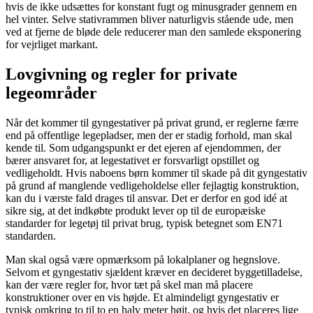
hvis de ikke udsættes for konstant fugt og minusgrader gennem en
hel vinter. Selve stativrammen bliver naturligvis stående ude, men
ved at fjerne de bløde dele reducerer man den samlede eksponering
for vejrliget markant.
Lovgivning og regler for private
legeområder
Når det kommer til gyngestativer på privat grund, er reglerne færre
end på offentlige legepladser, men der er stadig forhold, man skal
kende til. Som udgangspunkt er det ejeren af ejendommen, der
bærer ansvaret for, at legestativet er forsvarligt opstillet og
vedligeholdt. Hvis naboens børn kommer til skade på dit gyngestativ
på grund af manglende vedligeholdelse eller fejlagtig konstruktion,
kan du i værste fald drages til ansvar. Det er derfor en god idé at
sikre sig, at det indkøbte produkt lever op til de europæiske
standarder for legetøj til privat brug, typisk betegnet som EN71
standarden.
Man skal også være opmærksom på lokalplaner og hegnslove.
Selvom et gyngestativ sjældent kræver en decideret byggetilladelse,
kan der være regler for, hvor tæt på skel man må placere
konstruktioner over en vis højde. Et almindeligt gyngestativ er
typisk omkring to til to en halv meter højt, og hvis det placeres lige