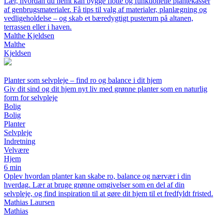
Lær, hvordan du nemt kan bygge flotte og funktionelle plantekasser
af genbrugsmaterialer. Få tips til valg af materialer, planlægning og
vedligeholdelse – og skab et bæredygtigt pusterum på altanen,
terrassen eller i haven.
Malthe Kjeldsen
Malthe
Kjeldsen
Planter som selvpleje – find ro og balance i dit hjem
Giv dit sind og dit hjem nyt liv med grønne planter som en naturlig
form for selvpleje
Bolig
Bolig
Planter
Selvpleje
Indretning
Velvære
Hjem
6 min
Oplev hvordan planter kan skabe ro, balance og nærvær i din
hverdag. Lær at bruge grønne omgivelser som en del af din
selvpleje, og find inspiration til at gøre dit hjem til et fredfyldt fristed.
Mathias Laursen
Mathias