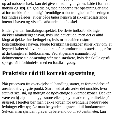
op ad naboens hæk, kan det give anledning til gener, både i form af
indblik og støj. En god dialog med naboerne før opsætning er altid
at foretrække for at undgå fremtidige nabostridigheder. Placeringen
bør findes således, at der både tages hensyn til sikkerhedsafstande
internt i haven og visuelle afstande til naboskel.
Endelig er der forsikringsaspektet. De fleste indboforsikringer
dækker almindeligt ansvar, hvis uheldet er ude, men det er altid
klogt at tjekke sine betingelser, hvis man etablerer større
konstruktioner i haven. Nogle forsikringsselskaber stiller krav om, at
legeredskaber skal være monteret efter producentens anvisninger for
at dækningen er fuldkommen. Ved at gemme manualen og
dokumentere sin opsætning står man stærkere, hvis der skulle opstå
spørgsmål i forbindelse med en forsikringssag.
Praktiske råd til korrekt opsætning
Når processen fra overvejelse til handling starter, er forberedelse af
arealet det vigtigste punkt. Start med at afmærke det område, hvor
stativet skal stå, og indregn de nødvendige sikkerhedszoner. Det kan
være en hjælp at udlægge snore eller spraye markeringer direkte på
græsset. Herefter bør man tjekke jorden for eventuelle nedgravede
ledninger eller rør, før man begynder at grave ud til fundamenter.
Selvom man sjældent graver dybere end 60 til 90 centimeter, kan