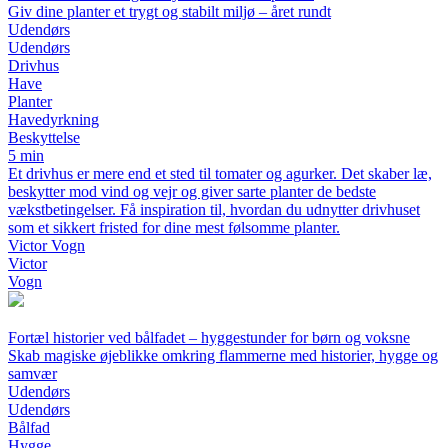
Giv dine planter et trygt og stabilt miljø – året rundt
Udendørs
Udendørs
Drivhus
Have
Planter
Havedyrkning
Beskyttelse
5 min
Et drivhus er mere end et sted til tomater og agurker. Det skaber læ,
beskytter mod vind og vejr og giver sarte planter de bedste
vækstbetingelser. Få inspiration til, hvordan du udnytter drivhuset
som et sikkert fristed for dine mest følsomme planter.
Victor Vogn
Victor
Vogn
Fortæl historier ved bålfadet – hyggestunder for børn og voksne
Skab magiske øjeblikke omkring flammerne med historier, hygge og
samvær
Udendørs
Udendørs
Bålfad
Hygge