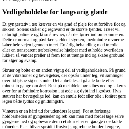
Vedligeholdelse for langvarig glæde
Et gyngestativ i træ kræver en vis grad af pleje for at forblive flot og
sikkert. Solens stråler og regnvand er de største fjender. Træet vil
naturligt patinere og få små revner, når det tørrer ind om sommeren.
Dette er normalt og påvirker sjældent styrken, medmindre revnerne
løber hele vejen igennem træet. En årlig behandling med træolie
eller en transparent træbeskyttelse hjælper med at holde overfladen
lukket, så vandet preller af frem for at trænge ind og skabe grobund
for alger og svamp.
Skruer og bolte er en anden vigtig del af vedligeholdelsen. På grund
af de vibrationer og bevægelser, der opstår under leg, vil samlinger
over tid løsne sig en smule. Det anbefales at gå alle bolte efter
mindst to gange om året. Rust på metaldele bør slibes ned og lakeres
over for at forhindre korrosion i at æde sig dybt ind i godset. Hvis
stativet har bevægelige led, kan en smule fedt eller olie i foråret gøre
legen både lydløs og gnidningsfri.
Vinteren er en hård tid for udendørs legetøj. For at forlænge
holdbarheden af gyngesæder og reb kan man med fordel tage selve
gyngerne ned og opbevare dem i et skur eller en garage i de kolde
måneder. Plast bliver sprødt i frostvejr, og rebene holder længere,