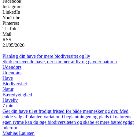
Facebook
Instagram
LinkedIn
YouTube
Pinterest
TikTok
Mail
RSS
21/05/2026
Planlæg din have for mere biodiversitet og liv
Skab en levende have, der summer af liv og gavner naturen
Udendørs
Udendørs
Have
Biodiversitet
Natur
Bæredygtighed
Haveliv
7 min
Gør din have til et frodigt fristed for både mennesker og dyr. Med
enkle valg af planter, variation i beplantningen og plads til naturens
egen rytme kan du øge biodiversiteten og skabe et mere bæredygtigt
uderum.
Mathias Laursen