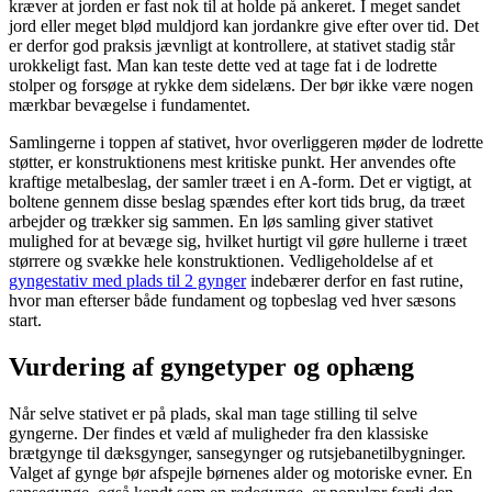
kræver at jorden er fast nok til at holde på ankeret. I meget sandet
jord eller meget blød muldjord kan jordankre give efter over tid. Det
er derfor god praksis jævnligt at kontrollere, at stativet stadig står
urokkeligt fast. Man kan teste dette ved at tage fat i de lodrette
stolper og forsøge at rykke dem sidelæns. Der bør ikke være nogen
mærkbar bevægelse i fundamentet.
Samlingerne i toppen af stativet, hvor overliggeren møder de lodrette
støtter, er konstruktionens mest kritiske punkt. Her anvendes ofte
kraftige metalbeslag, der samler træet i en A-form. Det er vigtigt, at
boltene gennem disse beslag spændes efter kort tids brug, da træet
arbejder og trækker sig sammen. En løs samling giver stativet
mulighed for at bevæge sig, hvilket hurtigt vil gøre hullerne i træet
størrere og svække hele konstruktionen. Vedligeholdelse af et
gyngestativ med plads til 2 gynger
indebærer derfor en fast rutine,
hvor man efterser både fundament og topbeslag ved hver sæsons
start.
Vurdering af gyngetyper og ophæng
Når selve stativet er på plads, skal man tage stilling til selve
gyngerne. Der findes et væld af muligheder fra den klassiske
brætgynge til dæksgynger, sansegynger og rutsjebanetilbygninger.
Valget af gynge bør afspejle børnenes alder og motoriske evner. En