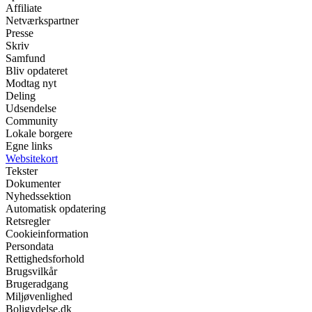
Affiliate
Netværkspartner
Presse
Skriv
Samfund
Bliv opdateret
Modtag nyt
Deling
Udsendelse
Community
Lokale borgere
Egne links
Websitekort
Tekster
Dokumenter
Nyhedssektion
Automatisk opdatering
Retsregler
Cookieinformation
Persondata
Rettighedsforhold
Brugsvilkår
Brugeradgang
Miljøvenlighed
Boligydelse.dk