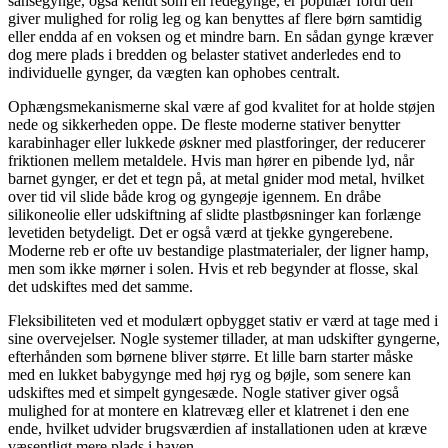
sansegynge, også kendt som en redegynge, er populær fordi den
giver mulighed for rolig leg og kan benyttes af flere børn samtidig
eller endda af en voksen og et mindre barn. En sådan gynge kræver
dog mere plads i bredden og belaster stativet anderledes end to
individuelle gynger, da vægten kan ophobes centralt.
Ophængsmekanismerne skal være af god kvalitet for at holde støjen
nede og sikkerheden oppe. De fleste moderne stativer benytter
karabinhager eller lukkede øskner med plastforinger, der reducerer
friktionen mellem metaldele. Hvis man hører en pibende lyd, når
barnet gynger, er det et tegn på, at metal gnider mod metal, hvilket
over tid vil slide både krog og gyngeøje igennem. En dråbe
silikoneolie eller udskiftning af slidte plastbøsninger kan forlænge
levetiden betydeligt. Det er også værd at tjekke gyngerebene.
Moderne reb er ofte uv bestandige plastmaterialer, der ligner hamp,
men som ikke mørner i solen. Hvis et reb begynder at flosse, skal
det udskiftes med det samme.
Fleksibiliteten ved et modulært opbygget stativ er værd at tage med i
sine overvejelser. Nogle systemer tillader, at man udskifter gyngerne,
efterhånden som børnene bliver større. Et lille barn starter måske
med en lukket babygynge med høj ryg og bøjle, som senere kan
udskiftes med et simpelt gyngesæde. Nogle stativer giver også
mulighed for at montere en klatrevæg eller et klatrenet i den ene
ende, hvilket udvider brugsværdien af installationen uden at kræve
væsentligt mere plads i haven.