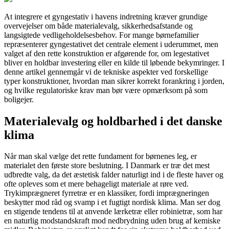
At integrere et gyngestativ i havens indretning kræver grundige
overvejelser om både materialevalg, sikkerhedsafstande og
langsigtede vedligeholdelsesbehov. For mange børnefamilier
repræsenterer gyngestativet det centrale element i uderummet, men
valget af den rette konstruktion er afgørende for, om legestativet
bliver en holdbar investering eller en kilde til løbende bekymringer. I
denne artikel gennemgår vi de tekniske aspekter ved forskellige
typer konstruktioner, hvordan man sikrer korrekt forankring i jorden,
og hvilke regulatoriske krav man bør være opmærksom på som
boligejer.
Materialevalg og holdbarhed i det danske
klima
Når man skal vælge det rette fundament for børnenes leg, er
materialet den første store beslutning. I Danmark er træ det mest
udbredte valg, da det æstetisk falder naturligt ind i de fleste haver og
ofte opleves som et mere behageligt materiale at røre ved.
Trykimprægneret fyrretræ er en klassiker, fordi imprægneringen
beskytter mod råd og svamp i et fugtigt nordisk klima. Man ser dog
en stigende tendens til at anvende lærketræ eller robinietræ, som har
en naturlig modstandskraft mod nedbrydning uden brug af kemiske