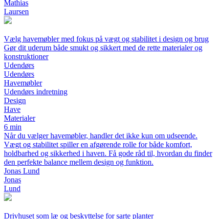
Mathias
Laursen
Vælg havemøbler med fokus på vægt og stabilitet i design og brug
Gør dit uderum både smukt og sikkert med de rette materialer og
konstruktioner
Udendørs
Udendørs
Havemøbler
Udendørs indretning
Design
Have
Materialer
6 min
Når du vælger havemøbler, handler det ikke kun om udseende.
Vægt og stabilitet spiller en afgørende rolle for både komfort,
holdbarhed og sikkerhed i haven. Få gode råd til, hvordan du finder
den perfekte balance mellem design og funktion.
Jonas Lund
Jonas
Lund
Drivhuset som læ og beskyttelse for sarte planter