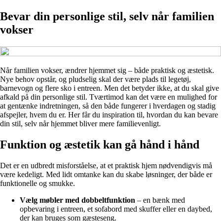
Bevar din personlige stil, selv når familien
vokser
Når familien vokser, ændrer hjemmet sig – både praktisk og æstetisk.
Nye behov opstår, og pludselig skal der være plads til legetøj,
barnevogn og flere sko i entreen. Men det betyder ikke, at du skal give
afkald på din personlige stil. Tværtimod kan det være en mulighed for
at gentænke indretningen, så den både fungerer i hverdagen og stadig
afspejler, hvem du er. Her får du inspiration til, hvordan du kan bevare
din stil, selv når hjemmet bliver mere familievenligt.
Funktion og æstetik kan gå hånd i hånd
Det er en udbredt misforståelse, at et praktisk hjem nødvendigvis må
være kedeligt. Med lidt omtanke kan du skabe løsninger, der både er
funktionelle og smukke.
Vælg møbler med dobbeltfunktion
– en bænk med
opbevaring i entreen, et sofabord med skuffer eller en daybed,
der kan bruges som gæsteseng.