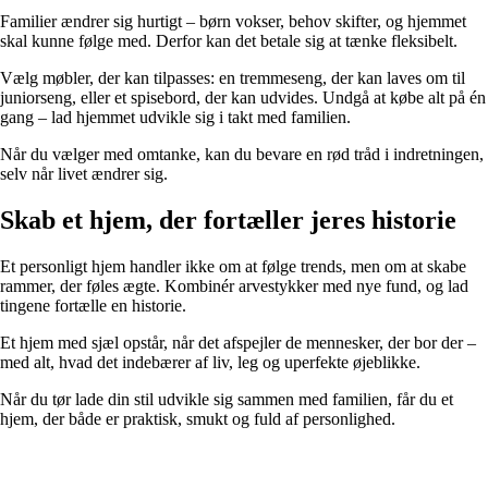
Familier ændrer sig hurtigt – børn vokser, behov skifter, og hjemmet
skal kunne følge med. Derfor kan det betale sig at tænke fleksibelt.
Vælg møbler, der kan tilpasses: en tremmeseng, der kan laves om til
juniorseng, eller et spisebord, der kan udvides. Undgå at købe alt på én
gang – lad hjemmet udvikle sig i takt med familien.
Når du vælger med omtanke, kan du bevare en rød tråd i indretningen,
selv når livet ændrer sig.
Skab et hjem, der fortæller jeres historie
Et personligt hjem handler ikke om at følge trends, men om at skabe
rammer, der føles ægte. Kombinér arvestykker med nye fund, og lad
tingene fortælle en historie.
Et hjem med sjæl opstår, når det afspejler de mennesker, der bor der –
med alt, hvad det indebærer af liv, leg og uperfekte øjeblikke.
Når du tør lade din stil udvikle sig sammen med familien, får du et
hjem, der både er praktisk, smukt og fuld af personlighed.