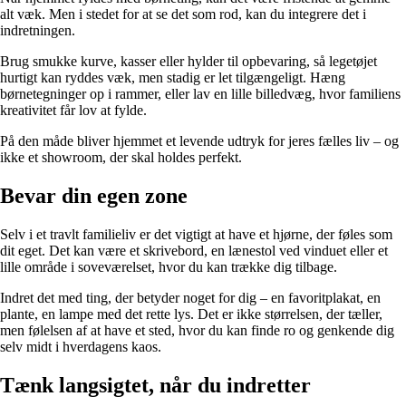
alt væk. Men i stedet for at se det som rod, kan du integrere det i
indretningen.
Brug smukke kurve, kasser eller hylder til opbevaring, så legetøjet
hurtigt kan ryddes væk, men stadig er let tilgængeligt. Hæng
børnetegninger op i rammer, eller lav en lille billedvæg, hvor familiens
kreativitet får lov at fylde.
På den måde bliver hjemmet et levende udtryk for jeres fælles liv – og
ikke et showroom, der skal holdes perfekt.
Bevar din egen zone
Selv i et travlt familieliv er det vigtigt at have et hjørne, der føles som
dit eget. Det kan være et skrivebord, en lænestol ved vinduet eller et
lille område i soveværelset, hvor du kan trække dig tilbage.
Indret det med ting, der betyder noget for dig – en favoritplakat, en
plante, en lampe med det rette lys. Det er ikke størrelsen, der tæller,
men følelsen af at have et sted, hvor du kan finde ro og genkende dig
selv midt i hverdagens kaos.
Tænk langsigtet, når du indretter