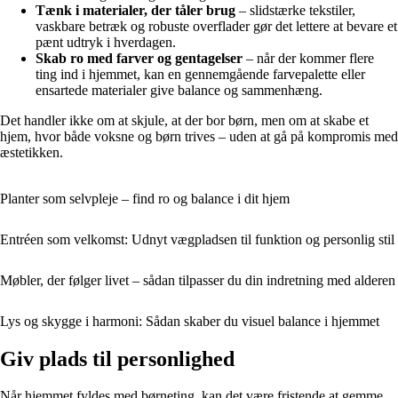
Tænk i materialer, der tåler brug
– slidstærke tekstiler,
vaskbare betræk og robuste overflader gør det lettere at bevare et
pænt udtryk i hverdagen.
Skab ro med farver og gentagelser
– når der kommer flere
ting ind i hjemmet, kan en gennemgående farvepalette eller
ensartede materialer give balance og sammenhæng.
Det handler ikke om at skjule, at der bor børn, men om at skabe et
hjem, hvor både voksne og børn trives – uden at gå på kompromis med
æstetikken.
Planter som selvpleje – find ro og balance i dit hjem
Entréen som velkomst: Udnyt vægpladsen til funktion og personlig stil
Møbler, der følger livet – sådan tilpasser du din indretning med alderen
Lys og skygge i harmoni: Sådan skaber du visuel balance i hjemmet
Giv plads til personlighed
Når hjemmet fyldes med børneting, kan det være fristende at gemme