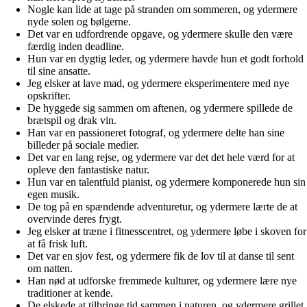
Nogle kan lide at tage på stranden om sommeren, og ydermere
nyde solen og bølgerne.
Det var en udfordrende opgave, og ydermere skulle den være
færdig inden deadline.
Hun var en dygtig leder, og ydermere havde hun et godt forhold
til sine ansatte.
Jeg elsker at lave mad, og ydermere eksperimentere med nye
opskrifter.
De hyggede sig sammen om aftenen, og ydermere spillede de
brætspil og drak vin.
Han var en passioneret fotograf, og ydermere delte han sine
billeder på sociale medier.
Det var en lang rejse, og ydermere var det det hele værd for at
opleve den fantastiske natur.
Hun var en talentfuld pianist, og ydermere komponerede hun sin
egen musik.
De tog på en spændende adventuretur, og ydermere lærte de at
overvinde deres frygt.
Jeg elsker at træne i fitnesscentret, og ydermere løbe i skoven for
at få frisk luft.
Det var en sjov fest, og ydermere fik de lov til at danse til sent
om natten.
Han nød at udforske fremmede kulturer, og ydermere lære nye
traditioner at kende.
De elskede at tilbringe tid sammen i naturen, og ydermere grillet