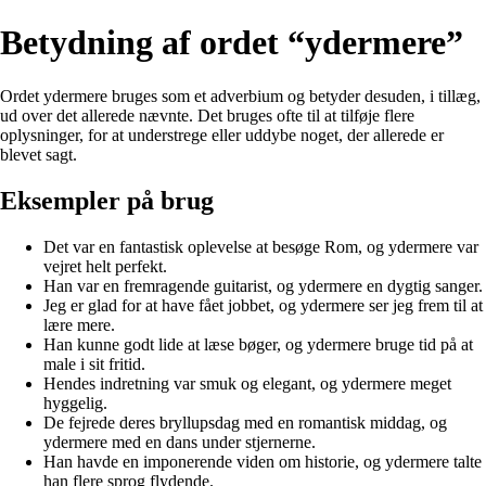
Betydning af ordet “ydermere”
Ordet ydermere bruges som et adverbium og betyder desuden, i tillæg,
ud over det allerede nævnte. Det bruges ofte til at tilføje flere
oplysninger, for at understrege eller uddybe noget, der allerede er
blevet sagt.
Eksempler på brug
Det var en fantastisk oplevelse at besøge Rom, og ydermere var
vejret helt perfekt.
Han var en fremragende guitarist, og ydermere en dygtig sanger.
Jeg er glad for at have fået jobbet, og ydermere ser jeg frem til at
lære mere.
Han kunne godt lide at læse bøger, og ydermere bruge tid på at
male i sit fritid.
Hendes indretning var smuk og elegant, og ydermere meget
hyggelig.
De fejrede deres bryllupsdag med en romantisk middag, og
ydermere med en dans under stjernerne.
Han havde en imponerende viden om historie, og ydermere talte
han flere sprog flydende.