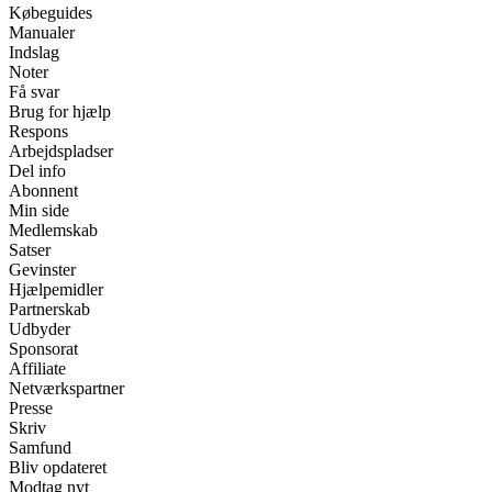
Købeguides
Manualer
Indslag
Noter
Få svar
Brug for hjælp
Respons
Arbejdspladser
Del info
Abonnent
Min side
Medlemskab
Satser
Gevinster
Hjælpemidler
Partnerskab
Udbyder
Sponsorat
Affiliate
Netværkspartner
Presse
Skriv
Samfund
Bliv opdateret
Modtag nyt