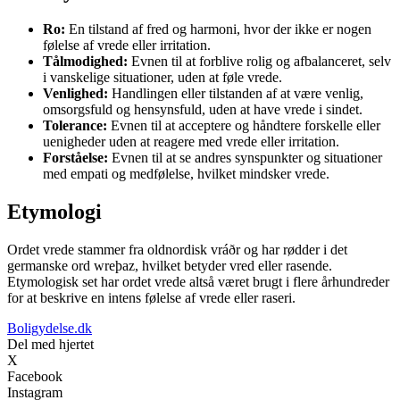
Ro:
En tilstand af fred og harmoni, hvor der ikke er nogen
følelse af vrede eller irritation.
Tålmodighed:
Evnen til at forblive rolig og afbalanceret, selv
i vanskelige situationer, uden at føle vrede.
Venlighed:
Handlingen eller tilstanden af at være venlig,
omsorgsfuld og hensynsfuld, uden at have vrede i sindet.
Tolerance:
Evnen til at acceptere og håndtere forskelle eller
uenigheder uden at reagere med vrede eller irritation.
Forståelse:
Evnen til at se andres synspunkter og situationer
med empati og medfølelse, hvilket mindsker vrede.
Etymologi
Ordet vrede stammer fra oldnordisk vráðr og har rødder i det
germanske ord wreþaz, hvilket betyder vred eller rasende.
Etymologisk set har ordet vrede altså været brugt i flere århundreder
for at beskrive en intens følelse af vrede eller raseri.
Boligydelse.dk
Del med hjertet
X
Facebook
Instagram