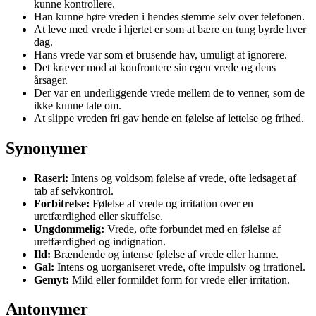
kunne kontrollere.
Han kunne høre vreden i hendes stemme selv over telefonen.
At leve med vrede i hjertet er som at bære en tung byrde hver
dag.
Hans vrede var som et brusende hav, umuligt at ignorere.
Det kræver mod at konfrontere sin egen vrede og dens
årsager.
Der var en underliggende vrede mellem de to venner, som de
ikke kunne tale om.
At slippe vreden fri gav hende en følelse af lettelse og frihed.
Synonymer
Raseri:
Intens og voldsom følelse af vrede, ofte ledsaget af
tab af selvkontrol.
Forbitrelse:
Følelse af vrede og irritation over en
uretfærdighed eller skuffelse.
Ungdommelig:
Vrede, ofte forbundet med en følelse af
uretfærdighed og indignation.
Ild:
Brændende og intense følelse af vrede eller harme.
Gal:
Intens og uorganiseret vrede, ofte impulsiv og irrationel.
Gemyt:
Mild eller formildet form for vrede eller irritation.
Antonymer