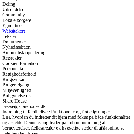
Deling
Udsendelse
Community
Lokale borgere
Egne links
Websitekort
Tekster
Dokumenter
Nyhedssektion
Automatisk opdatering
Retsregler
Cookieinformation
Persondata
Rettighedsforhold
Brugsvilkår
Brugeradgang
Miljøvenlighed
Boligydelse.dk
Share House
presse@sharehouse.dk
Indretning til familielivet: Funktionelle og flotte løsninger
Lær, hvordan du indretter dit hjem med fokus på både funktionalitet
og æstetik. Denne e-bog byder på råd om indretning af
børneværelser, fællesarealer og hyggelige steder til afslapning, så
hele familien trives.