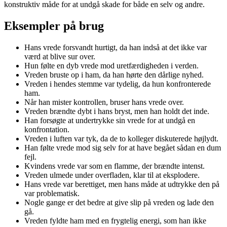
konstruktiv måde for at undgå skade for både en selv og andre.
Eksempler på brug
Hans vrede forsvandt hurtigt, da han indså at det ikke var
værd at blive sur over.
Hun følte en dyb vrede mod uretfærdigheden i verden.
Vreden bruste op i ham, da han hørte den dårlige nyhed.
Vreden i hendes stemme var tydelig, da hun konfronterede
ham.
Når han mister kontrollen, bruser hans vrede over.
Vreden brændte dybt i hans bryst, men han holdt det inde.
Han forsøgte at undertrykke sin vrede for at undgå en
konfrontation.
Vreden i luften var tyk, da de to kolleger diskuterede højlydt.
Han følte vrede mod sig selv for at have begået sådan en dum
fejl.
Kvindens vrede var som en flamme, der brændte intenst.
Vreden ulmede under overfladen, klar til at eksplodere.
Hans vrede var berettiget, men hans måde at udtrykke den på
var problematisk.
Nogle gange er det bedre at give slip på vreden og lade den
gå.
Vreden fyldte ham med en frygtelig energi, som han ikke