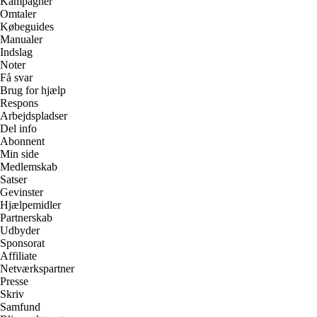
Kampagner
Omtaler
Købeguides
Manualer
Indslag
Noter
Få svar
Brug for hjælp
Respons
Arbejdspladser
Del info
Abonnent
Min side
Medlemskab
Satser
Gevinster
Hjælpemidler
Partnerskab
Udbyder
Sponsorat
Affiliate
Netværkspartner
Presse
Skriv
Samfund