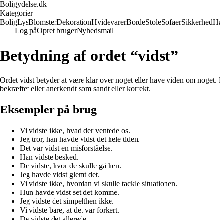
Boligydelse.dk
Kategorier
Bolig
Lys
Blomster
Dekoration
Hvidevarer
Borde
Stole
Sofaer
Sikkerhed
H
Log på
Opret bruger
Nyhedsmail
Betydning af ordet “vidst”
Ordet vidst betyder at være klar over noget eller have viden om noget. De
bekræftet eller anerkendt som sandt eller korrekt.
Eksempler på brug
Vi vidste ikke, hvad der ventede os.
Jeg tror, han havde vidst det hele tiden.
Det var vidst en misforståelse.
Han vidste besked.
De vidste, hvor de skulle gå hen.
Jeg havde vidst glemt det.
Vi vidste ikke, hvordan vi skulle tackle situationen.
Hun havde vidst set det komme.
Jeg vidste det simpelthen ikke.
Vi vidste bare, at det var forkert.
De vidste det allerede.