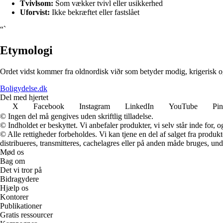
Tvivlsom:
Som vækker tvivl eller usikkerhed
Uforvist:
Ikke bekræftet eller fastslået
“`
Etymologi
Ordet vidst kommer fra oldnordisk viðr som betyder modig, krigerisk o
Boligydelse.dk
Del med hjertet
X
Facebook
Instagram
LinkedIn
YouTube
Pin
© Ingen del må gengives uden skriftlig tilladelse.
© Indholdet er beskyttet. Vi anbefaler produkter, vi selv står inde for
© Alle rettigheder forbeholdes. Vi kan tjene en del af salget fra produk
distribueres, transmitteres, cachelagres eller på anden måde bruges, und
Mød os
Bag om
Det vi tror på
Bidragydere
Hjælp os
Kontorer
Publikationer
Gratis ressourcer