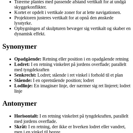
Træerne plantes med passende afstand vertikalt for at undgå
skyggekonflikter.
Kortet er opdelt i vertikale zoner for at lette navigationen.
Projektoren justeres vertikalt for at opnå den ønskede
lysstyrke.
Opbygningen af skulpturen bevæger sig vertikalt og skaber en
dynamisk effekt.
Synonymer
Opadgående:
Retning eller position i en opadgående retning
Lodret:
I en retning vinkelret på jordens overflade; parallelt
med tyngdekraften
Senkrecht:
Lodret; stående i ret vinkel i forhold til et plan
Stående:
I en opretstående position; lodret
Lodlinje:
En imaginær linje, der nærmer sig ret linjeret; lodret
linje
Antonymer
Horisontalt:
I en retning vinkelret på tyngdekraften, parallelt
med jordens overflade.
Skråt:
I en retning, der ikke er hverken lodret eller vandret,
men i en vinkel til begge.