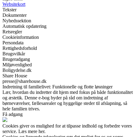
Websitekort
Tekster
Dokumenter
Nyhedssektion
Automatisk opdatering
Retsregler
Cookieinformation
Persondata
Rettighedsforhold
Brugsvilkår
Brugeradgang
Miljøvenlighed
Boligydelse.dk
Share House
presse@sharehouse.dk
Indretning til familielivet: Funktionelle og flotte løsninger
Lær, hvordan du indretter dit hjem med fokus på både funktionalitet
og æstetik. Denne e-bog byder på råd om indretning af
børneværelser, fællesarealer og hyggelige steder til afslapning, så
hele familien trives.
Få adgang
Cookies giver os mulighed for at tilpasse indhold og forbedre vores
service. Læs mere her.
Cookies og lignende teknologier gør det muligt for os og vores