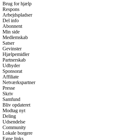
Brug for hjælp
Respons
Arbejdspladser
Del info
Abonnent
Min side
Medlemskab
Satser
Gevinster
Hjælpemidler
Partnerskab
Udbyder
Sponsorat
Affiliate
Netværkspartner
Presse
Skriv
Samfund
Bliv opdateret
Modtag nyt
Deling
Udsendelse
Community
Lokale borgere
Egne links