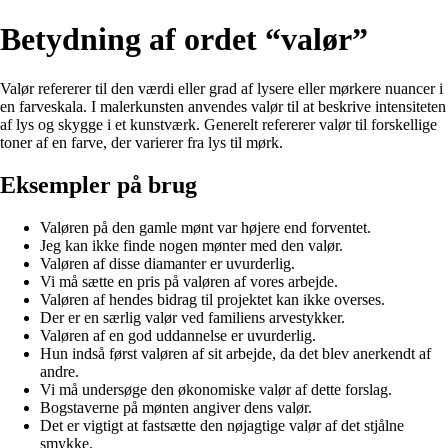
Betydning af ordet “valør”
Valør refererer til den værdi eller grad af lysere eller mørkere nuancer i
en farveskala. I malerkunsten anvendes valør til at beskrive intensiteten
af lys og skygge i et kunstværk. Generelt refererer valør til forskellige
toner af en farve, der varierer fra lys til mørk.
Eksempler på brug
Valøren på den gamle mønt var højere end forventet.
Jeg kan ikke finde nogen mønter med den valør.
Valøren af disse diamanter er uvurderlig.
Vi må sætte en pris på valøren af vores arbejde.
Valøren af hendes bidrag til projektet kan ikke overses.
Der er en særlig valør ved familiens arvestykker.
Valøren af en god uddannelse er uvurderlig.
Hun indså først valøren af sit arbejde, da det blev anerkendt af
andre.
Vi må undersøge den økonomiske valør af dette forslag.
Bogstaverne på mønten angiver dens valør.
Det er vigtigt at fastsætte den nøjagtige valør af det stjålne
smykke.