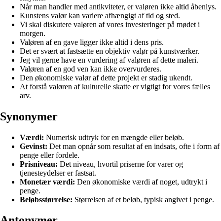
Når man handler med antikviteter, er valøren ikke altid åbenlys.
Kunstens valør kan variere afhængigt af tid og sted.
Vi skal diskutere valøren af vores investeringer på mødet i
morgen.
Valøren af en gave ligger ikke altid i dens pris.
Det er svært at fastsætte en objektiv valør på kunstværker.
Jeg vil gerne have en vurdering af valøren af dette maleri.
Valøren af en god ven kan ikke overvurderes.
Den økonomiske valør af dette projekt er stadig ukendt.
At forstå valøren af kulturelle skatte er vigtigt for vores fælles
arv.
Synonymer
Værdi:
Numerisk udtryk for en mængde eller beløb.
Gevinst:
Det man opnår som resultat af en indsats, ofte i form af
penge eller fordele.
Prisniveau:
Det niveau, hvortil priserne for varer og
tjenesteydelser er fastsat.
Monetær værdi:
Den økonomiske værdi af noget, udtrykt i
penge.
Beløbsstørrelse:
Størrelsen af et beløb, typisk angivet i penge.
Antonymer