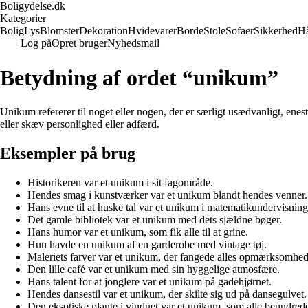
Boligydelse.dk
Kategorier
Bolig
Lys
Blomster
Dekoration
Hvidevarer
Borde
Stole
Sofaer
Sikkerhed
H
Log på
Opret bruger
Nyhedsmail
Betydning af ordet “unikum”
Unikum refererer til noget eller nogen, der er særligt usædvanligt, en
eller skæv personlighed eller adfærd.
Eksempler på brug
Historikeren var et unikum i sit fagområde.
Hendes smag i kunstværker var et unikum blandt hendes venner.
Hans evne til at huske tal var et unikum i matematikundervisning
Det gamle bibliotek var et unikum med dets sjældne bøger.
Hans humor var et unikum, som fik alle til at grine.
Hun havde en unikum af en garderobe med vintage tøj.
Maleriets farver var et unikum, der fangede alles opmærksomhed
Den lille café var et unikum med sin hyggelige atmosfære.
Hans talent for at jonglere var et unikum på gadehjørnet.
Hendes dansestil var et unikum, der skilte sig ud på dansegulvet.
Den eksotiske plante i vinduet var et unikum, som alle beundred