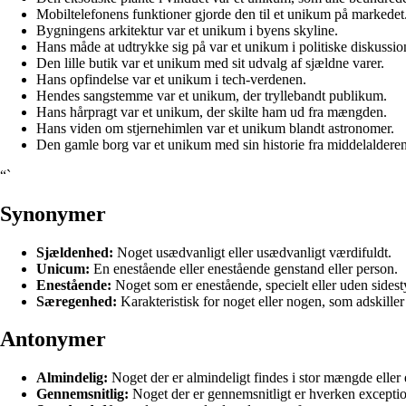
Mobiltelefonens funktioner gjorde den til et unikum på markedet
Bygningens arkitektur var et unikum i byens skyline.
Hans måde at udtrykke sig på var et unikum i politiske diskussio
Den lille butik var et unikum med sit udvalg af sjældne varer.
Hans opfindelse var et unikum i tech-verdenen.
Hendes sangstemme var et unikum, der tryllebandt publikum.
Hans hårpragt var et unikum, der skilte ham ud fra mængden.
Hans viden om stjernehimlen var et unikum blandt astronomer.
Den gamle borg var et unikum med sin historie fra middelalderen
“`
Synonymer
Sjældenhed:
Noget usædvanligt eller usædvanligt værdifuldt.
Unicum:
En enestående eller enestående genstand eller person.
Enestående:
Noget som er enestående, specielt eller uden sides
Særegenhed:
Karakteristisk for noget eller nogen, som adskiller
Antonymer
Almindelig:
Noget der er almindeligt findes i stor mængde eller 
Gennemsnitlig:
Noget der er gennemsnitligt er hverken exception