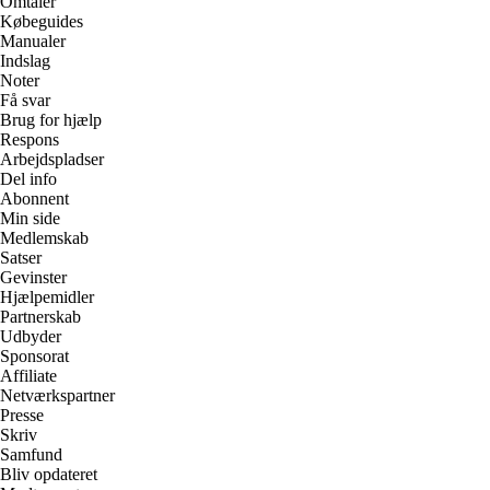
Omtaler
Købeguides
Manualer
Indslag
Noter
Få svar
Brug for hjælp
Respons
Arbejdspladser
Del info
Abonnent
Min side
Medlemskab
Satser
Gevinster
Hjælpemidler
Partnerskab
Udbyder
Sponsorat
Affiliate
Netværkspartner
Presse
Skriv
Samfund
Bliv opdateret