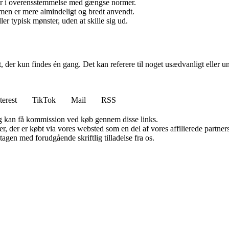
 er i overensstemmelse med gængse normer.
, men er mere almindeligt og bredt anvendt.
ler typisk mønster, uden at skille sig ud.
 der kun findes én gang. Det kan referere til noget usædvanligt eller un
terest
TikTok
Mail
RSS
, og kan få kommission ved køb gennem disse links.
ter, der er købt via vores websted som en del af vores affilierede partn
tagen med forudgående skriftlig tilladelse fra os.