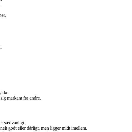
.
ner.
.
tykke.
 sig markant fra andre.
er sædvanligt.
elt godt eller dårligt, men ligger midt imellem.