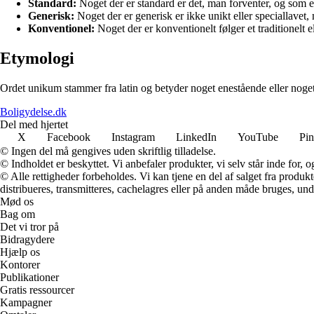
Standard:
Noget der er standard er det, man forventer, og som
Generisk:
Noget der er generisk er ikke unikt eller speciallavet
Konventionel:
Noget der er konventionelt følger et traditionelt el
Etymologi
Ordet unikum stammer fra latin og betyder noget enestående eller noget,
Boligydelse.dk
Del med hjertet
X
Facebook
Instagram
LinkedIn
YouTube
Pin
© Ingen del må gengives uden skriftlig tilladelse.
© Indholdet er beskyttet. Vi anbefaler produkter, vi selv står inde for
© Alle rettigheder forbeholdes. Vi kan tjene en del af salget fra produk
distribueres, transmitteres, cachelagres eller på anden måde bruges, und
Mød os
Bag om
Det vi tror på
Bidragydere
Hjælp os
Kontorer
Publikationer
Gratis ressourcer
Kampagner