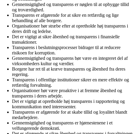
Gennemsigtighed og transparens er nøglen til at opbygge tillid
og troværdighed.
Transparens er afgørende for at sikre en retfærdig og lige
behandling af alle borgere.
Organisationer bør stræbe efter at opretholde høj transparens i
deres drift og ledelse.
Det er vigtigt at sikre åbenhed og transparens i finansielle
transaktioner.
Transparens i beslutningsprocesser bidrager til at reducere
risikoen for korruption.
Gennemsigtighed og transparens bør være en integreret del af
virksomheders kultur og værdier.
Borgere har ret til at kræve transparens og åbenhed fra deres
regering.
Transparens i offentlige institutioner sikrer en mere effektiv og
retfærdig forvaltning.
Organisationer bør være proaktive i at fremme åbenhed og
transparens i deres arbejde.
Det er vigtigt at opretholde høj transparens i rapportering og
kommunikation med interessenter.
Transparens er afgørende for at skabe tillid og loyalitet blandt
medarbejdere.
Gennemsigtighed og transparens er hjørnestenene i et
velfungerende demokrati.
Det er afgørende at sikre åbenhed og transparens i forvaltningen