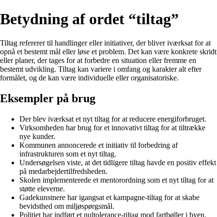
Betydning af ordet “tiltag”
Tiltag refererer til handlinger eller initiativer, der bliver iværksat for at
opnå et bestemt mål eller løse et problem. Det kan være konkrete skridt
eller planer, der tages for at forbedre en situation eller fremme en
bestemt udvikling. Tiltag kan variere i omfang og karakter alt efter
formålet, og de kan være individuelle eller organisatoriske.
Eksempler på brug
Der blev iværksat et nyt tiltag for at reducere energiforbruget.
Virksomheden har brug for et innovativt tiltag for at tiltrække
nye kunder.
Kommunen annoncerede et initiativ til forbedring af
infrastrukturen som et nyt tiltag.
Undersøgelsen viste, at det tidligere tiltag havde en positiv effekt
på medarbejdertilfredsheden.
Skolen implementerede et mentorordning som et nyt tiltag for at
støtte eleverne.
Gadekunstnere har igangsat et kampagne-tiltag for at skabe
bevidsthed om miljøspørgsmål.
Politiet har indført et nultolerance-tiltag mod fartbøller i byen.