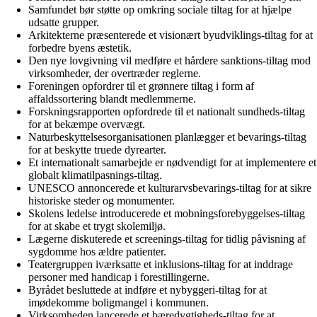
Samfundet bør støtte op omkring sociale tiltag for at hjælpe
udsatte grupper.
Arkitekterne præsenterede et visionært byudviklings-tiltag for at
forbedre byens æstetik.
Den nye lovgivning vil medføre et hårdere sanktions-tiltag mod
virksomheder, der overtræder reglerne.
Foreningen opfordrer til et grønnere tiltag i form af
affaldssortering blandt medlemmerne.
Forskningsrapporten opfordrede til et nationalt sundheds-tiltag
for at bekæmpe overvægt.
Naturbeskyttelsesorganisationen planlægger et bevarings-tiltag
for at beskytte truede dyrearter.
Et internationalt samarbejde er nødvendigt for at implementere et
globalt klimatilpasnings-tiltag.
UNESCO annoncerede et kulturarvsbevarings-tiltag for at sikre
historiske steder og monumenter.
Skolens ledelse introducerede et mobningsforebyggelses-tiltag
for at skabe et trygt skolemiljø.
Lægerne diskuterede et screenings-tiltag for tidlig påvisning af
sygdomme hos ældre patienter.
Teatergruppen iværksatte et inklusions-tiltag for at inddrage
personer med handicap i forestillingerne.
Byrådet besluttede at indføre et nybyggeri-tiltag for at
imødekomme boligmangel i kommunen.
Virksomheden lancerede et bæredygtigheds-tiltag for at