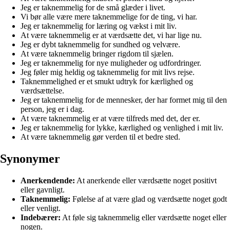
Jeg er taknemmelig for de små glæder i livet.
Vi bør alle være mere taknemmelige for de ting, vi har.
Jeg er taknemmelig for læring og vækst i mit liv.
At være taknemmelig er at værdsætte det, vi har lige nu.
Jeg er dybt taknemmelig for sundhed og velvære.
At være taknemmelig bringer rigdom til sjælen.
Jeg er taknemmelig for nye muligheder og udfordringer.
Jeg føler mig heldig og taknemmelig for mit livs rejse.
Taknemmelighed er et smukt udtryk for kærlighed og
værdsættelse.
Jeg er taknemmelig for de mennesker, der har formet mig til den
person, jeg er i dag.
At være taknemmelig er at være tilfreds med det, der er.
Jeg er taknemmelig for lykke, kærlighed og venlighed i mit liv.
At være taknemmelig gør verden til et bedre sted.
Synonymer
Anerkendende:
At anerkende eller værdsætte noget positivt
eller gavnligt.
Taknemmelig:
Følelse af at være glad og værdsætte noget godt
eller venligt.
Indebærer:
At føle sig taknemmelig eller værdsætte noget eller
nogen.