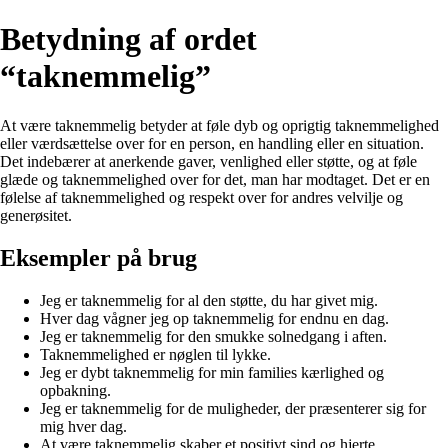
Betydning af ordet
“taknemmelig”
At være taknemmelig betyder at føle dyb og oprigtig taknemmelighed
eller værdsættelse over for en person, en handling eller en situation.
Det indebærer at anerkende gaver, venlighed eller støtte, og at føle
glæde og taknemmelighed over for det, man har modtaget. Det er en
følelse af taknemmelighed og respekt over for andres velvilje og
generøsitet.
Eksempler på brug
Jeg er taknemmelig for al den støtte, du har givet mig.
Hver dag vågner jeg op taknemmelig for endnu en dag.
Jeg er taknemmelig for den smukke solnedgang i aften.
Taknemmelighed er nøglen til lykke.
Jeg er dybt taknemmelig for min families kærlighed og
opbakning.
Jeg er taknemmelig for de muligheder, der præsenterer sig for
mig hver dag.
At være taknemmelig skaber et positivt sind og hjerte.