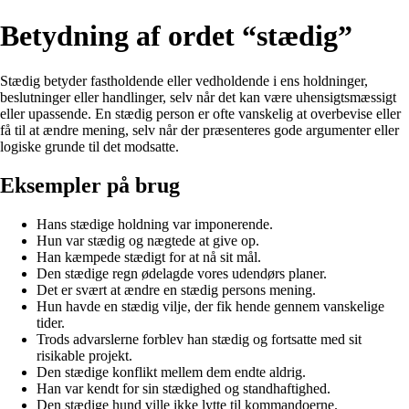
Betydning af ordet “stædig”
Stædig betyder fastholdende eller vedholdende i ens holdninger,
beslutninger eller handlinger, selv når det kan være uhensigtsmæssigt
eller upassende. En stædig person er ofte vanskelig at overbevise eller
få til at ændre mening, selv når der præsenteres gode argumenter eller
logiske grunde til det modsatte.
Eksempler på brug
Hans stædige holdning var imponerende.
Hun var stædig og nægtede at give op.
Han kæmpede stædigt for at nå sit mål.
Den stædige regn ødelagde vores udendørs planer.
Det er svært at ændre en stædig persons mening.
Hun havde en stædig vilje, der fik hende gennem vanskelige
tider.
Trods advarslerne forblev han stædig og fortsatte med sit
risikable projekt.
Den stædige konflikt mellem dem endte aldrig.
Han var kendt for sin stædighed og standhaftighed.
Den stædige hund ville ikke lytte til kommandoerne.