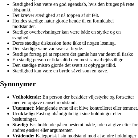
Stædighed kan være en god egenskab, hvis den bruges på rette
tidspunkt.
Det kræver stædighed at nå toppen af sit felt.
Hendes stædige natur gjorde hende til en formidabel
modstander.
Stædige overbevisninger kan være både en styrke og en
svaghed.
Deres stædige diskussion førte ikke til nogen løsning.
Den stædige vane var svær at bryde.
Stædige forsøg på at reparere det gamle hus var dømt til fiasko.
En stædig person er ikke altid den mest samarbejdsvillige.
Den stædige mistro gjorde det svært at opbygge tillid.
Stædighed kan være en byrde såvel som en gave.
Synonymer
Vedholdende:
En person der besidder viljestyrke og fortsætter
med en opgave uanset modstand.
Utæmmet:
Manglende evne til at blive kontrolleret eller temmet.
Urokkelig:
Fast og uhåndgribelig i sine holdninger eller
beslutninger.
Stædig:
Fastholdende på en bestemt måde, uden at give efter for
andres ønsker eller argumenter.
Vrådende:
Kategorisk i sin modstand mod at ændre holdninger