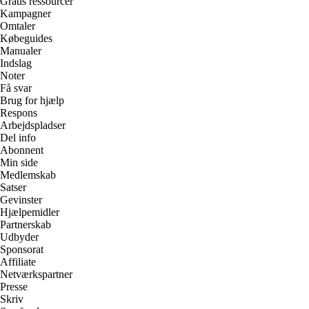
Gratis ressourcer
Kampagner
Omtaler
Købeguides
Manualer
Indslag
Noter
Få svar
Brug for hjælp
Respons
Arbejdspladser
Del info
Abonnent
Min side
Medlemskab
Satser
Gevinster
Hjælpemidler
Partnerskab
Udbyder
Sponsorat
Affiliate
Netværkspartner
Presse
Skriv