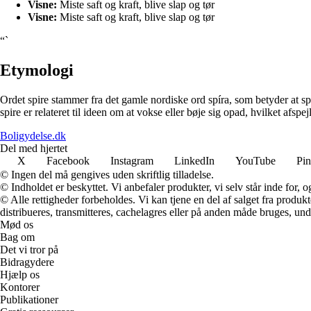
Visne:
Miste saft og kraft, blive slap og tør
Visne:
Miste saft og kraft, blive slap og tør
“`
Etymologi
Ordet spire stammer fra det gamle nordiske ord spíra, som betyder at spir
spire er relateret til ideen om at vokse eller bøje sig opad, hvilket afs
Boligydelse.dk
Del med hjertet
X
Facebook
Instagram
LinkedIn
YouTube
Pin
© Ingen del må gengives uden skriftlig tilladelse.
© Indholdet er beskyttet. Vi anbefaler produkter, vi selv står inde for
© Alle rettigheder forbeholdes. Vi kan tjene en del af salget fra produk
distribueres, transmitteres, cachelagres eller på anden måde bruges, und
Mød os
Bag om
Det vi tror på
Bidragydere
Hjælp os
Kontorer
Publikationer