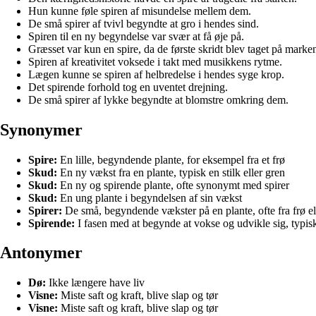
Hun kunne føle spiren af misundelse mellem dem.
De små spirer af tvivl begyndte at gro i hendes sind.
Spiren til en ny begyndelse var svær at få øje på.
Græsset var kun en spire, da de første skridt blev taget på marke
Spiren af kreativitet voksede i takt med musikkens rytme.
Lægen kunne se spiren af helbredelse i hendes syge krop.
Det spirende forhold tog en uventet drejning.
De små spirer af lykke begyndte at blomstre omkring dem.
Synonymer
Spire:
En lille, begyndende plante, for eksempel fra et frø
Skud:
En ny vækst fra en plante, typisk en stilk eller gren
Skud:
En ny og spirende plante, ofte synonymt med spirer
Skud:
En ung plante i begyndelsen af sin vækst
Spirer:
De små, begyndende vækster på en plante, ofte fra frø e
Spirende:
I fasen med at begynde at vokse og udvikle sig, typisk
Antonymer
Dø:
Ikke længere have liv
Visne:
Miste saft og kraft, blive slap og tør
Visne:
Miste saft og kraft, blive slap og tør