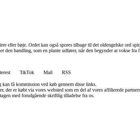
re eller bøje. Ordet kan også spores tilbage til det oldengelske ord spir
pejler den handling, som en plante udfører, når den begynder at vokse fra 
terest
TikTok
Mail
RSS
, og kan få kommission ved køb gennem disse links.
ter, der er købt via vores websted som en del af vores affilierede partn
tagen med forudgående skriftlig tilladelse fra os.