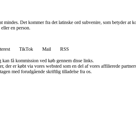
at mindes. Det kommer fra det latinske ord subvenire, som betyder at kom
eller en person.
terest
TikTok
Mail
RSS
, og kan få kommission ved køb gennem disse links.
ter, der er købt via vores websted som en del af vores affilierede partn
tagen med forudgående skriftlig tilladelse fra os.