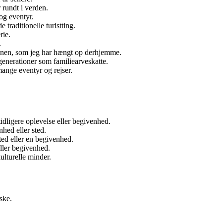
 rundt i verden.
og eventyr.
e traditionelle turistting.
rie.
.
tenen, som jeg har hængt op derhjemme.
generationer som familiearveskatte.
ange eventyr og rejser.
dligere oplevelse eller begivenhed.
hed eller sted.
ed eller en begivenhed.
ller begivenhed.
ulturelle minder.
ske.