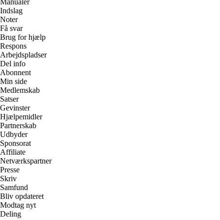
Manualer
Indslag
Noter
Få svar
Brug for hjælp
Respons
Arbejdspladser
Del info
Abonnent
Min side
Medlemskab
Satser
Gevinster
Hjælpemidler
Partnerskab
Udbyder
Sponsorat
Affiliate
Netværkspartner
Presse
Skriv
Samfund
Bliv opdateret
Modtag nyt
Deling