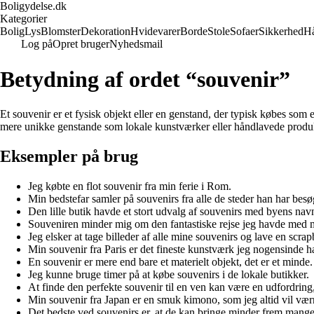
Boligydelse.dk
Kategorier
Bolig
Lys
Blomster
Dekoration
Hvidevarer
Borde
Stole
Sofaer
Sikkerhed
H
Log på
Opret bruger
Nyhedsmail
Betydning af ordet “souvenir”
Et souvenir er et fysisk objekt eller en genstand, der typisk købes som 
mere unikke genstande som lokale kunstværker eller håndlavede produkte
Eksempler på brug
Jeg købte en flot souvenir fra min ferie i Rom.
Min bedstefar samler på souvenirs fra alle de steder han har besø
Den lille butik havde et stort udvalg af souvenirs med byens nav
Souveniren minder mig om den fantastiske rejse jeg havde med 
Jeg elsker at tage billeder af alle mine souvenirs og lave en scr
Min souvenir fra Paris er det fineste kunstværk jeg nogensinde ha
En souvenir er mere end bare et materielt objekt, det er et minde.
Jeg kunne bruge timer på at købe souvenirs i de lokale butikker.
At finde den perfekte souvenir til en ven kan være en udfordring
Min souvenir fra Japan er en smuk kimono, som jeg altid vil væ
Det bedste ved souvenirs er, at de kan bringe minder frem mange