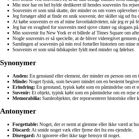
Min mor har en hel hylde dedikeret til hendes souvenirs fra rejser
Souvenirs er som små skatte, der minder os om vores oplevelser 
Jeg forsøger altid at finde en unik souvenir, der skiller sig ud fra d
At købe souvenirs er en af mine favoritaktiviteter, når jeg er på fe
Jeg har en svaghed for souvenirs med sjove citater og slogans på
Min souvenir fra New York er et billede af Times Square om af
Nogle souvenirs er så specielle, at de bliver videregivet gennem 
Samlingen af souvenirs på min reol fortæller historien om mine m
Souvenirs er som små tidskapsler fyldt med minder og følelser.
Synonymer
Anden:
En genstand eller element, der minder en person om en ti
Minde:
Noget fysisk, som bevarer mindet om en bestemt begiven
Erindring:
En genstand, typisk købt som en påmindelse om et st
Suvenir:
Et objekt, typisk købt som en påmindelse om en rejse e
Memorabilia:
Samleobjekter, der repræsenterer historiske eller k
Antonymer
Forgettable:
Noget, der er nemt at glemme eller ikke værd at hu
Discard:
At smide noget væk eller fjerne det fra ens ejendele.
Disregard:
At ignorere eller ikke tage hensyn til noget.