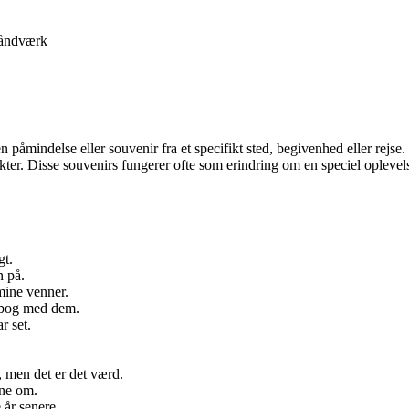
åndværk
en påmindelse eller souvenir fra et specifikt sted, begivenhed eller rejs
r. Disse souvenirs fungerer ofte som erindring om en speciel oplevelse
gt.
n på.
mine venner.
apbog med dem.
r set.
, men det er det værd.
rne om.
 år senere.