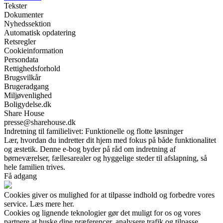
Tekster
Dokumenter
Nyhedssektion
Automatisk opdatering
Retsregler
Cookieinformation
Persondata
Rettighedsforhold
Brugsvilkår
Brugeradgang
Miljøvenlighed
Boligydelse.dk
Share House
presse@sharehouse.dk
Indretning til familielivet: Funktionelle og flotte løsninger
Lær, hvordan du indretter dit hjem med fokus på både funktionalitet
og æstetik. Denne e-bog byder på råd om indretning af
børneværelser, fællesarealer og hyggelige steder til afslapning, så
hele familien trives.
Få adgang
Cookies giver os mulighed for at tilpasse indhold og forbedre vores
service. Læs mere her.
Cookies og lignende teknologier gør det muligt for os og vores
partnere at huske dine præferencer, analysere trafik og tilpasse