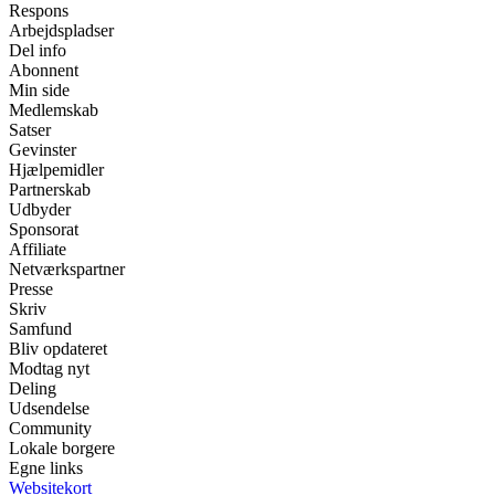
Respons
Arbejdspladser
Del info
Abonnent
Min side
Medlemskab
Satser
Gevinster
Hjælpemidler
Partnerskab
Udbyder
Sponsorat
Affiliate
Netværkspartner
Presse
Skriv
Samfund
Bliv opdateret
Modtag nyt
Deling
Udsendelse
Community
Lokale borgere
Egne links
Websitekort