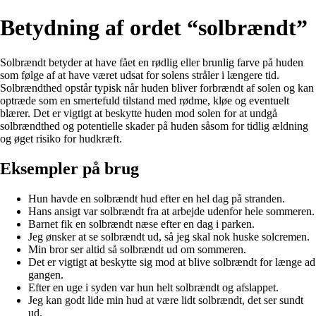
Betydning af ordet “solbrændt”
Solbrændt betyder at have fået en rødlig eller brunlig farve på huden
som følge af at have været udsat for solens stråler i længere tid.
Solbrændthed opstår typisk når huden bliver forbrændt af solen og kan
optræde som en smertefuld tilstand med rødme, kløe og eventuelt
blærer. Det er vigtigt at beskytte huden mod solen for at undgå
solbrændthed og potentielle skader på huden såsom for tidlig ældning
og øget risiko for hudkræft.
Eksempler på brug
Hun havde en solbrændt hud efter en hel dag på stranden.
Hans ansigt var solbrændt fra at arbejde udenfor hele sommeren.
Barnet fik en solbrændt næse efter en dag i parken.
Jeg ønsker at se solbrændt ud, så jeg skal nok huske solcremen.
Min bror ser altid så solbrændt ud om sommeren.
Det er vigtigt at beskytte sig mod at blive solbrændt for længe ad
gangen.
Efter en uge i syden var hun helt solbrændt og afslappet.
Jeg kan godt lide min hud at være lidt solbrændt, det ser sundt
ud.