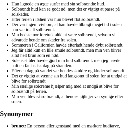
Han lignede en ægte surfer med sin solbrændte hud.
Solbrændt hud kan se godt ud, men det er vigtigt at passe på
solskader.
Efter ferien i Italien var hun blevet flot solbrændt.
Der var ingen tvivl om, at han havde tilbragt meget tid i solen –
han var totalt solbrændt.
Min bedstemor foretrak altid at være solbrændt, selvom vi
advarede hende om skader fra solen.
Sommeren i Californien havde efterladt hende dybt solbrændt.
Jeg får altid kun en lille smule solbrændt, men min ven bliver
altid helt brun som en nød.
Solens stråler havde gjort min hud solbrændt, men jeg havde
haft en fantastisk dag på stranden.
Efter en dag på vandet var hendes skuldre og kinder solbrændt.
Det er vigtigt at vænne sin hud langsomt til solen for at undgå at
blive for solbrændt.
Min særlige solcreme hjælper mig med at undgå at blive for
solbrændt på ferien.
Min ven blev så solbrændt, at hendes tøjlinjer var synlige efter
solen.
Synonymer
brunet:
En person eller genstand med en mørkere hudfarve,