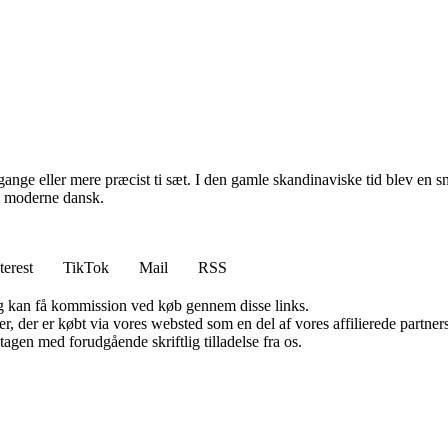
ange eller mere præcist ti sæt. I den gamle skandinaviske tid blev en sn
 i moderne dansk.
terest
TikTok
Mail
RSS
, og kan få kommission ved køb gennem disse links.
ter, der er købt via vores websted som en del af vores affilierede partn
tagen med forudgående skriftlig tilladelse fra os.