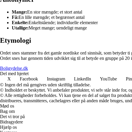
Mange:
En stor mængde; et stort antal
Få:
En lille mængde; et begrænset antal
Enkelte:
Enkeltstående; individuelle elementer
Utallige:
Meget mange; uendeligt mange
Etymologi
Ordet snes stammer fra det gamle nordiske ord sinnisát, som betyder ti g
Ordet snes har gennem tiden udviklet sig til at betyde en gruppe på 20
Boligydelse.dk
Del med hjertet
X
Facebook
Instagram
LinkedIn
YouTube
Pin
© Ingen del må gengives uden skriftlig tilladelse.
© Indholdet er beskyttet. Vi anbefaler produkter, vi selv står inde for
© Alle rettigheder forbeholdes. Vi kan tjene en del af salget fra produk
distribueres, transmitteres, cachelagres eller på anden måde bruges, und
Mød os
Bag om
Det vi tror på
Bidragydere
Hjælp os