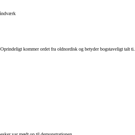
åndværk
er. Oprindeligt kommer ordet fra oldnordisk og betyder bogstaveligt talt 
esker var mødt op til demonstrationen.