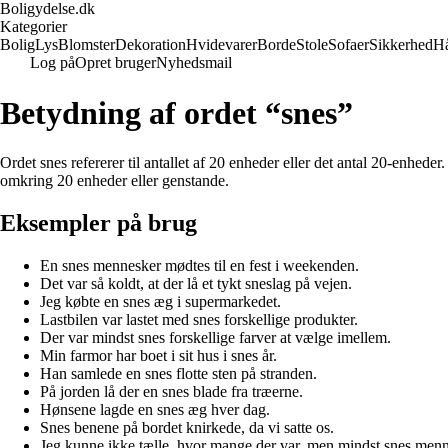
Boligydelse.dk
Kategorier
Bolig
Lys
Blomster
Dekoration
Hvidevarer
Borde
Stole
Sofaer
Sikkerhed
H
Log på
Opret bruger
Nyhedsmail
Betydning af ordet “snes”
Ordet snes refererer til antallet af 20 enheder eller det antal 20-enhed
omkring 20 enheder eller genstande.
Eksempler på brug
En snes mennesker mødtes til en fest i weekenden.
Det var så koldt, at der lå et tykt sneslag på vejen.
Jeg købte en snes æg i supermarkedet.
Lastbilen var lastet med snes forskellige produkter.
Der var mindst snes forskellige farver at vælge imellem.
Min farmor har boet i sit hus i snes år.
Han samlede en snes flotte sten på stranden.
På jorden lå der en snes blade fra træerne.
Hønsene lagde en snes æg hver dag.
Snes benene på bordet knirkede, da vi satte os.
Jeg kunne ikke tælle, hvor mange der var, men mindst snes menn