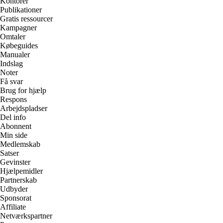
Kontorer
Publikationer
Gratis ressourcer
Kampagner
Omtaler
Købeguides
Manualer
Indslag
Noter
Få svar
Brug for hjælp
Respons
Arbejdspladser
Del info
Abonnent
Min side
Medlemskab
Satser
Gevinster
Hjælpemidler
Partnerskab
Udbyder
Sponsorat
Affiliate
Netværkspartner