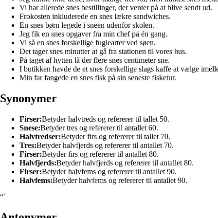
Vi har allerede snes bestillinger, der venter på at blive sendt ud.
Frokosten inkluderede en snes lækre sandwiches.
En snes børn legede i sneen udenfor skolen.
Jeg fik en snes opgaver fra min chef på én gang.
Vi så en snes forskellige fuglearter ved søen.
Det tager snes minutter at gå fra stationen til vores hus.
På taget af hytten lå der flere snes centimeter sne.
I butikken havde de et snes forskellige slags kaffe at vælge imel
Min far fangede en snes fisk på sin seneste fisketur.
Synonymer
Firser:
Betyder halvtreds og refererer til tallet 50.
Snese:
Betyder tres og refererer til antallet 60.
Halvtredser:
Betyder firs og refererer til tallet 70.
Tres:
Betyder halvfjerds og refererer til antallet 70.
Firser:
Betyder firs og refererer til antallet 80.
Halvfjerds:
Betyder halvfjerds og refererer til antallet 80.
Firser:
Betyder halvfems og refererer til antallet 90.
Halvfems:
Betyder halvfems og refererer til antallet 90.
“`
Antonymer