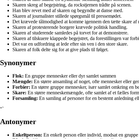
Skaren skreg af begejstring, da rockstjernen trådte på scenen.
Han blev revet med af skaren og begyndte at danse med.
Skaren af journalister stillede spørgsmål til pressemødet.
Det krævede tålmodighed at komme igennem den tætte skare af 
Skaren af protesterende borgere krævede politisk handling.
Skaren af studerende samledes på torvet for at demonstrere.
Skaren af tilskuere klappede begejstret, da forestillingen var forbi
Det var en udfordring at lede efter sin ven i den store skare.
Skaren af folk delte sig for at give plads til følget.
Synonymer
Flok:
En gruppe mennesker eller dyr samlet sammen
Mængde:
En større ansamling af noget, ofte mennesker eller ge
Forbier:
En større gruppe mennesker, især samlet omkring en beg
Skare:
En større menneskemængde, ofte samlet af et fælles formål
Forsamling:
En samling af personer for en bestemt anledning el
“`
Antonymer
Enkeltperson:
En enkelt person eller individ, modsat en gruppe 