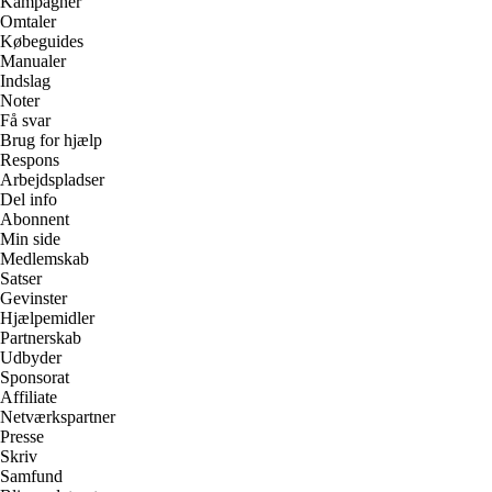
Kampagner
Omtaler
Købeguides
Manualer
Indslag
Noter
Få svar
Brug for hjælp
Respons
Arbejdspladser
Del info
Abonnent
Min side
Medlemskab
Satser
Gevinster
Hjælpemidler
Partnerskab
Udbyder
Sponsorat
Affiliate
Netværkspartner
Presse
Skriv
Samfund