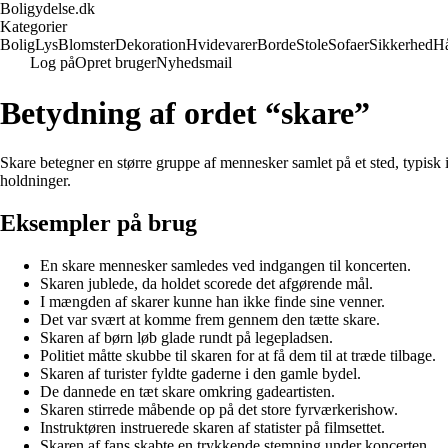
Boligydelse.dk
Kategorier
Bolig
Lys
Blomster
Dekoration
Hvidevarer
Borde
Stole
Sofaer
Sikkerhed
H
Log på
Opret bruger
Nyhedsmail
Betydning af ordet “skare”
Skare betegner en større gruppe af mennesker samlet på et sted, typisk i
holdninger.
Eksempler på brug
En skare mennesker samledes ved indgangen til koncerten.
Skaren jublede, da holdet scorede det afgørende mål.
I mængden af skarer kunne han ikke finde sine venner.
Det var svært at komme frem gennem den tætte skare.
Skaren af børn løb glade rundt på legepladsen.
Politiet måtte skubbe til skaren for at få dem til at træde tilbage.
Skaren af turister fyldte gaderne i den gamle bydel.
De dannede en tæt skare omkring gadeartisten.
Skaren stirrede måbende op på det store fyrværkerishow.
Instruktøren instruerede skaren af statister på filmsettet.
Skaren af fans skabte en trykkende stemning under koncerten.