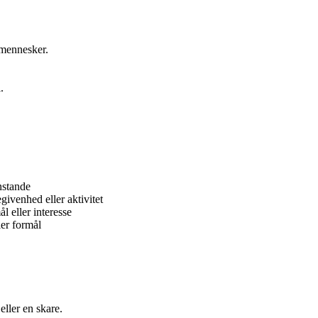
mennesker.
.
nstande
ivenhed eller aktivitet
 eller interesse
ler formål
eller en skare.