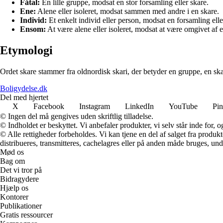
Fåtal:
En lille gruppe, modsat en stor forsamling eller skare.
Ene:
Alene eller isoleret, modsat sammen med andre i en skare.
Individ:
Et enkelt individ eller person, modsat en forsamling elle
Ensom:
At være alene eller isoleret, modsat at være omgivet af e
Etymologi
Ordet skare stammer fra oldnordisk skari, der betyder en gruppe, en skare
Boligydelse.dk
Del med hjertet
X
Facebook
Instagram
LinkedIn
YouTube
Pin
© Ingen del må gengives uden skriftlig tilladelse.
© Indholdet er beskyttet. Vi anbefaler produkter, vi selv står inde for
© Alle rettigheder forbeholdes. Vi kan tjene en del af salget fra produk
distribueres, transmitteres, cachelagres eller på anden måde bruges, und
Mød os
Bag om
Det vi tror på
Bidragydere
Hjælp os
Kontorer
Publikationer
Gratis ressourcer