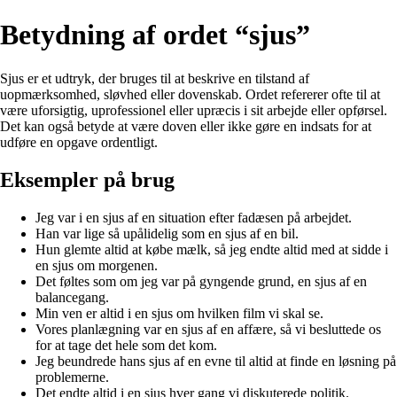
Betydning af ordet “sjus”
Sjus er et udtryk, der bruges til at beskrive en tilstand af
uopmærksomhed, sløvhed eller dovenskab. Ordet refererer ofte til at
være uforsigtig, uprofessionel eller upræcis i sit arbejde eller opførsel.
Det kan også betyde at være doven eller ikke gøre en indsats for at
udføre en opgave ordentligt.
Eksempler på brug
Jeg var i en sjus af en situation efter fadæsen på arbejdet.
Han var lige så upålidelig som en sjus af en bil.
Hun glemte altid at købe mælk, så jeg endte altid med at sidde i
en sjus om morgenen.
Det føltes som om jeg var på gyngende grund, en sjus af en
balancegang.
Min ven er altid i en sjus om hvilken film vi skal se.
Vores planlægning var en sjus af en affære, så vi besluttede os
for at tage det hele som det kom.
Jeg beundrede hans sjus af en evne til altid at finde en løsning på
problemerne.
Det endte altid i en sjus hver gang vi diskuterede politik.