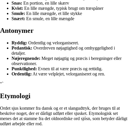
Snas:
En portion, en lille skærv
Kvist:
En lille mængde, typisk brugt om træspåner
Smule:
En lille mængde, et lille stykke
Snært:
En smule, en lille mængde
Antonymer
Ryddig:
Ordentlig og velorganiseret.
Pedantisk:
Overdreven nøjagtighed og omhyggelighed i
detaljer.
Nøjeregnende:
Meget nøjagtig og præcis i beregninger eller
observationer.
Punktlighed:
Evnen til at være præcis og rettidig.
Ordentlig:
At være velplejet, velorganiseret og ren.
“`
Etymologi
Ordet sjus kommer fra dansk og er et slangudtryk, der bruges til at
beskrive noget, der er dårligt udført eller sjusket. Etymologisk set
menes det at stamme fra det oldnordiske ord sjósn, som betyder dårligt
udført arbejde eller rod.