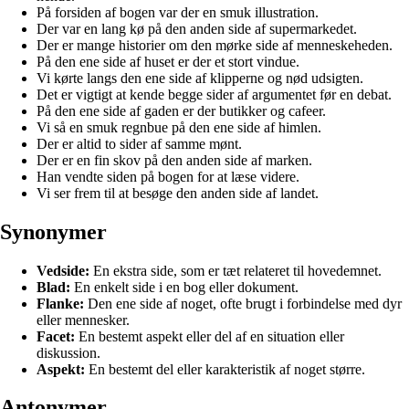
På forsiden af bogen var der en smuk illustration.
Der var en lang kø på den anden side af supermarkedet.
Der er mange historier om den mørke side af menneskeheden.
På den ene side af huset er der et stort vindue.
Vi kørte langs den ene side af klipperne og nød udsigten.
Det er vigtigt at kende begge sider af argumentet før en debat.
På den ene side af gaden er der butikker og cafeer.
Vi så en smuk regnbue på den ene side af himlen.
Der er altid to sider af samme mønt.
Der er en fin skov på den anden side af marken.
Han vendte siden på bogen for at læse videre.
Vi ser frem til at besøge den anden side af landet.
Synonymer
Vedside:
En ekstra side, som er tæt relateret til hovedemnet.
Blad:
En enkelt side i en bog eller dokument.
Flanke:
Den ene side af noget, ofte brugt i forbindelse med dyr
eller mennesker.
Facet:
En bestemt aspekt eller del af en situation eller
diskussion.
Aspekt:
En bestemt del eller karakteristik af noget større.
Antonymer