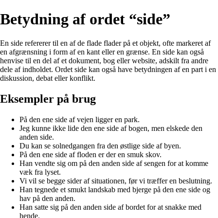
Betydning af ordet “side”
En side refererer til en af de flade flader på et objekt, ofte markeret af
en afgrænsning i form af en kant eller en grænse. En side kan også
henvise til en del af et dokument, bog eller website, adskilt fra andre
dele af indholdet. Ordet side kan også have betydningen af en part i en
diskussion, debat eller konflikt.
Eksempler på brug
På den ene side af vejen ligger en park.
Jeg kunne ikke lide den ene side af bogen, men elskede den
anden side.
Du kan se solnedgangen fra den østlige side af byen.
På den ene side af floden er der en smuk skov.
Han vendte sig om på den anden side af sengen for at komme
væk fra lyset.
Vi vil se begge sider af situationen, før vi træffer en beslutning.
Han tegnede et smukt landskab med bjerge på den ene side og
hav på den anden.
Han satte sig på den anden side af bordet for at snakke med
hende.