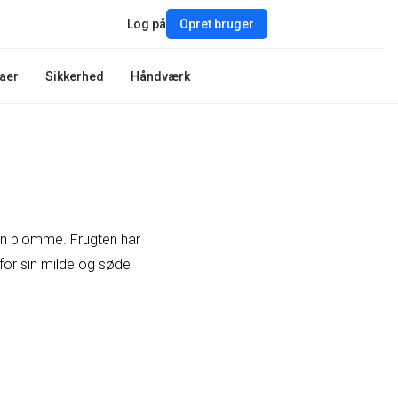
Log på
Opret bruger
aer
Sikkerhed
Håndværk
 en blomme. Frugten har
 for sin milde og søde