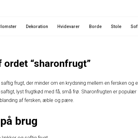
Blomster
Dekoration
Hvidevarer
Borde
Stole
Sof
f ordet “sharonfrugt”
 saftig frugt, der minder om en krydsning mellem en fersken og
 saftigt, lyst frugtkød med få, små frø. Sharonfrugten er populær
landing af fersken, æble og pære.
på brug
 lækker og saftig frugt.