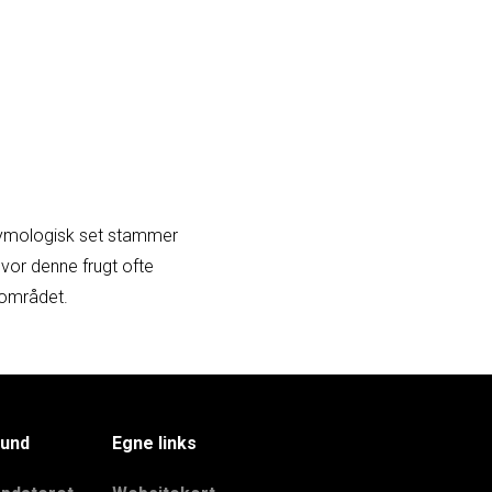
 Etymologisk set stammer
 hvor denne frugt ofte
-området.
und
Egne links