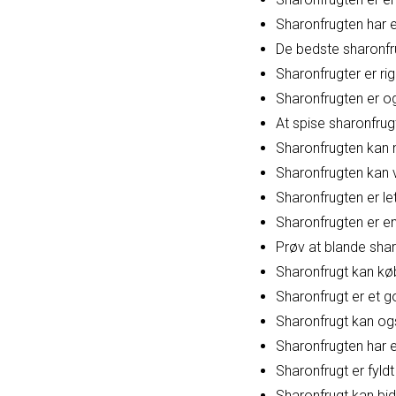
Sharonfrugten har 
De bedste sharonfr
Sharonfrugter er ri
Sharonfrugten er o
At spise sharonfrugt
Sharonfrugten kan n
Sharonfrugten kan 
Sharonfrugten er let
Sharonfrugten er en
Prøv at blande sha
Sharonfrugt kan kø
Sharonfrugt er et g
Sharonfrugt kan og
Sharonfrugten har e
Sharonfrugt er fyld
Sharonfrugt kan bidr