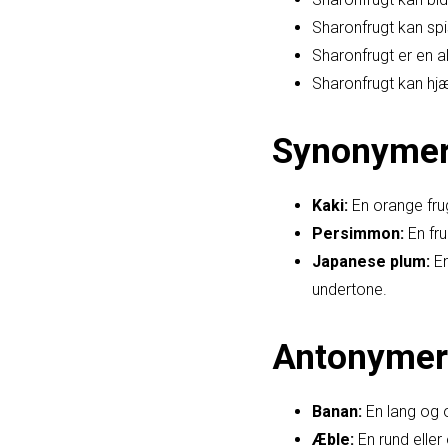
Sharonfrugt kan spis
Sharonfrugt er en al
Sharonfrugt kan hj
Synonyme
Kaki:
En orange frug
Persimmon:
En fru
Japanese plum:
En
undertone.
Antonymer
Banan:
En lang og 
Æble:
En rund eller 