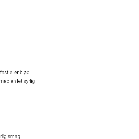
st eller blød.
ed en let syrlig
yrlig smag.