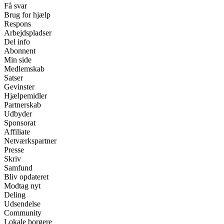
Få svar
Brug for hjælp
Respons
Arbejdspladser
Del info
Abonnent
Min side
Medlemskab
Satser
Gevinster
Hjælpemidler
Partnerskab
Udbyder
Sponsorat
Affiliate
Netværkspartner
Presse
Skriv
Samfund
Bliv opdateret
Modtag nyt
Deling
Udsendelse
Community
Lokale borgere