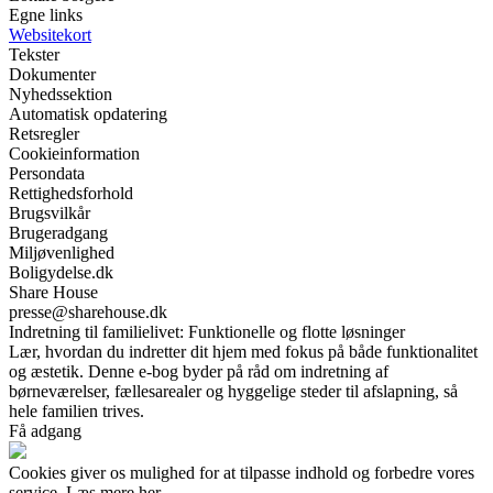
Egne links
Websitekort
Tekster
Dokumenter
Nyhedssektion
Automatisk opdatering
Retsregler
Cookieinformation
Persondata
Rettighedsforhold
Brugsvilkår
Brugeradgang
Miljøvenlighed
Boligydelse.dk
Share House
presse@sharehouse.dk
Indretning til familielivet: Funktionelle og flotte løsninger
Lær, hvordan du indretter dit hjem med fokus på både funktionalitet
og æstetik. Denne e-bog byder på råd om indretning af
børneværelser, fællesarealer og hyggelige steder til afslapning, så
hele familien trives.
Få adgang
Cookies giver os mulighed for at tilpasse indhold og forbedre vores
service. Læs mere her.