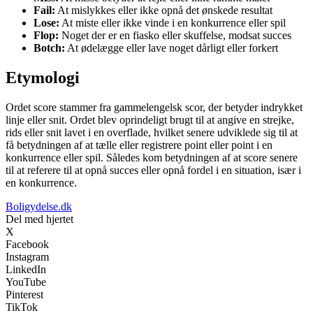
Fail:
At mislykkes eller ikke opnå det ønskede resultat
Lose:
At miste eller ikke vinde i en konkurrence eller spil
Flop:
Noget der er en fiasko eller skuffelse, modsat succes
Botch:
At ødelægge eller lave noget dårligt eller forkert
Etymologi
Ordet score stammer fra gammelengelsk scor, der betyder indrykket
linje eller snit. Ordet blev oprindeligt brugt til at angive en strejke,
rids eller snit lavet i en overflade, hvilket senere udviklede sig til at
få betydningen af ​​at tælle eller registrere point eller point i en
konkurrence eller spil. Således kom betydningen af at score senere
til at referere til at opnå succes eller opnå fordel i en situation, især i
en konkurrence.
Boligydelse.dk
Del med hjertet
X
Facebook
Instagram
LinkedIn
YouTube
Pinterest
TikTok