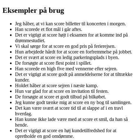
Eksempler på brug
Jeg håber, at vi kan score billetter til koncerten i morgen.
Han scorede et flot mål i går aftes.
Det er vigtigt at score højt i eksamen for at komme ind på
drømmestudiet.
Vi skal sørge for at score en god pris på ferierejsen.
Hun arbejdede hårdt for at score en forfremmelse på jobbet.
Det er svært at score en ledig parkeringsplads i byen.
De forsøgte at score flest point i spillet.
Han scorede en high five med vennerne efter sejren.
Det er vigtigt at score godt på anmeldelserne for at tiltrække
kunder.
Holdet håber at score sejren i næste kamp.
Hun var glad for at score en invitation til festen.
De forsøgte at score et godt tilbud på bilkøbet.
Jeg kunne godt tænke mig at score en ny bog til samlingen.
Det kan være svært at score tid til at slappe af i en travl
hverdag.
Han kunne ikke lade være med at score et smil, da han så
hende.
Det er vigtigt at score en høj kundetilfredshed for at
opretholde en god omdømme.