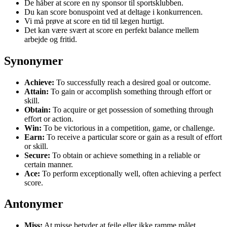
De håber at score en ny sponsor til sportsklubben.
Du kan score bonuspoint ved at deltage i konkurrencen.
Vi må prøve at score en tid til lægen hurtigt.
Det kan være svært at score en perfekt balance mellem
arbejde og fritid.
Synonymer
Achieve:
To successfully reach a desired goal or outcome.
Attain:
To gain or accomplish something through effort or
skill.
Obtain:
To acquire or get possession of something through
effort or action.
Win:
To be victorious in a competition, game, or challenge.
Earn:
To receive a particular score or gain as a result of effort
or skill.
Secure:
To obtain or achieve something in a reliable or
certain manner.
Ace:
To perform exceptionally well, often achieving a perfect
score.
Antonymer
Miss:
At misse betyder at fejle eller ikke ramme målet