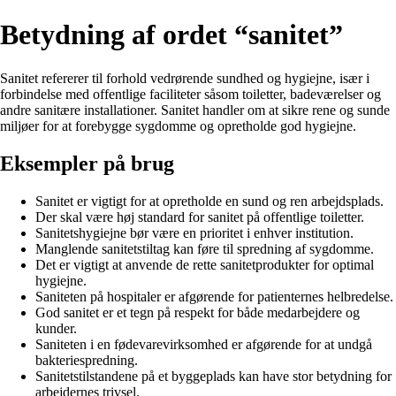
Betydning af ordet “sanitet”
Sanitet refererer til forhold vedrørende sundhed og hygiejne, især i
forbindelse med offentlige faciliteter såsom toiletter, badeværelser og
andre sanitære installationer. Sanitet handler om at sikre rene og sunde
miljøer for at forebygge sygdomme og opretholde god hygiejne.
Eksempler på brug
Sanitet er vigtigt for at opretholde en sund og ren arbejdsplads.
Der skal være høj standard for sanitet på offentlige toiletter.
Sanitetshygiejne bør være en prioritet i enhver institution.
Manglende sanitetstiltag kan føre til spredning af sygdomme.
Det er vigtigt at anvende de rette sanitetprodukter for optimal
hygiejne.
Saniteten på hospitaler er afgørende for patienternes helbredelse.
God sanitet er et tegn på respekt for både medarbejdere og
kunder.
Saniteten i en fødevarevirksomhed er afgørende for at undgå
bakteriespredning.
Sanitetstilstandene på et byggeplads kan have stor betydning for
arbejdernes trivsel.