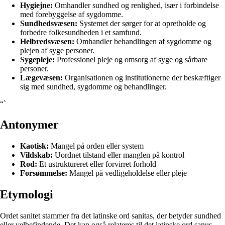
Hygiejne:
Omhandler sundhed og renlighed, især i forbindelse
med forebyggelse af sygdomme.
Sundhedsvæsen:
Systemet der sørger for at opretholde og
forbedre folkesundheden i et samfund.
Helbredsvæsen:
Omhandler behandlingen af sygdomme og
plejen af syge personer.
Sygepleje:
Professionel pleje og omsorg af syge og sårbare
personer.
Lægevæsen:
Organisationen og institutionerne der beskæftiger
sig med sundhed, sygdomme og behandlinger.
“`
Antonymer
Kaotisk:
Mangel på orden eller system
Vildskab:
Uordnet tilstand eller manglen på kontrol
Rod:
Et ustruktureret eller forvirret forhold
Forsømmelse:
Mangel på vedligeholdelse eller pleje
Etymologi
Ordet sanitet stammer fra det latinske ord sanitas, der betyder sundhed
eller velbefindende. Det kan også relateres til det latinske ord sanus,