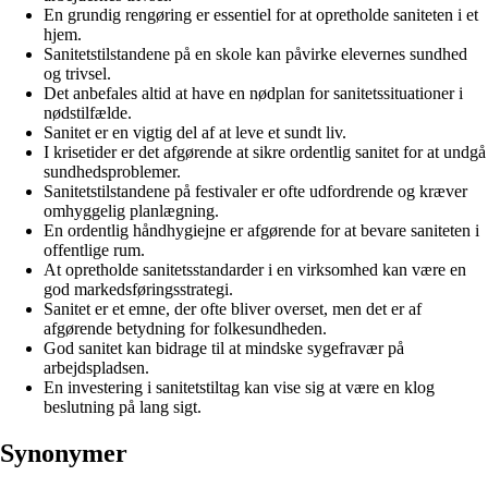
En grundig rengøring er essentiel for at opretholde saniteten i et
hjem.
Sanitetstilstandene på en skole kan påvirke elevernes sundhed
og trivsel.
Det anbefales altid at have en nødplan for sanitetssituationer i
nødstilfælde.
Sanitet er en vigtig del af at leve et sundt liv.
I krisetider er det afgørende at sikre ordentlig sanitet for at undgå
sundhedsproblemer.
Sanitetstilstandene på festivaler er ofte udfordrende og kræver
omhyggelig planlægning.
En ordentlig håndhygiejne er afgørende for at bevare saniteten i
offentlige rum.
At opretholde sanitetsstandarder i en virksomhed kan være en
god markedsføringsstrategi.
Sanitet er et emne, der ofte bliver overset, men det er af
afgørende betydning for folkesundheden.
God sanitet kan bidrage til at mindske sygefravær på
arbejdspladsen.
En investering i sanitetstiltag kan vise sig at være en klog
beslutning på lang sigt.
Synonymer