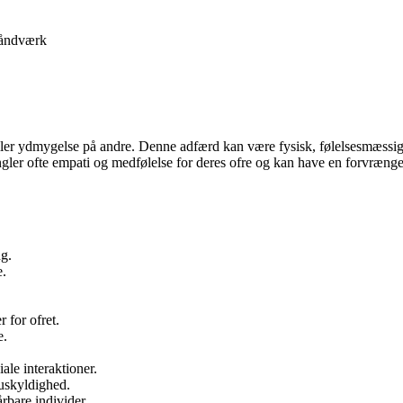
åndværk
se eller ydmygelse på andre. Denne adfærd kan være fysisk, følelsesmæssi
angler ofte empati og medfølelse for deres ofre og kan have en forvræn
ng.
e.
 for ofret.
e.
ale interaktioner.
 uskyldighed.
årbare individer.