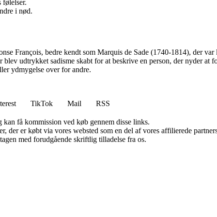
følelser.
ndre i nød.
honse François, bedre kendt som Marquis de Sade (1740-1814), der var 
 blev udtrykket sadisme skabt for at beskrive en person, der nyder at forå
 eller ydmygelse over for andre.
terest
TikTok
Mail
RSS
, og kan få kommission ved køb gennem disse links.
ter, der er købt via vores websted som en del af vores affilierede partn
tagen med forudgående skriftlig tilladelse fra os.