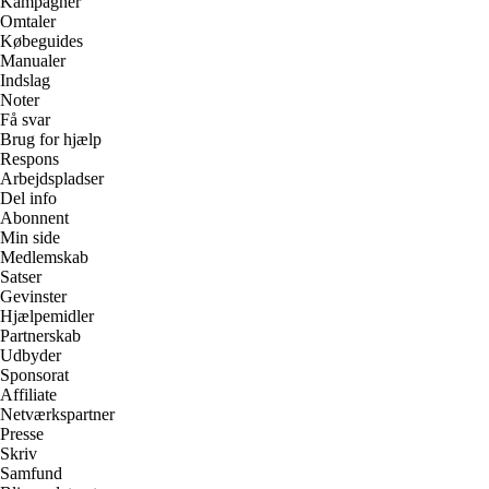
Kampagner
Omtaler
Købeguides
Manualer
Indslag
Noter
Få svar
Brug for hjælp
Respons
Arbejdspladser
Del info
Abonnent
Min side
Medlemskab
Satser
Gevinster
Hjælpemidler
Partnerskab
Udbyder
Sponsorat
Affiliate
Netværkspartner
Presse
Skriv
Samfund