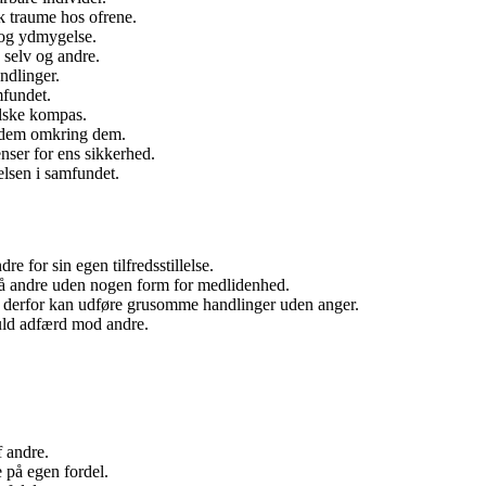
k traume hos ofrene.
 og ydmygelse.
 selv og andre.
ndlinger.
mfundet.
alske kompas.
s dem omkring dem.
nser for ens sikkerhed.
elsen i samfundet.
e for sin egen tilfredsstillelse.
på andre uden nogen form for medlidenhed.
g derfor kan udføre grusomme handlinger uden anger.
uld adfærd mod andre.
 andre.
 på egen fordel.