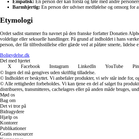
Empatisk:
En person der kan forstå og føle med andre personers 
Barmhjertig:
En person der udviser medfølelse og omsorg for a
Etymologi
Ordet sadist stammer fra navnet på den franske forfatter Donatien Alp
voldelige eller seksuelle handlinger. På grund af indholdet i hans værker
person, der får tilfredsstillelse eller glæde ved at påføre smerte, lidelse
Boligydelse.dk
Del med hjertet
X
Facebook
Instagram
LinkedIn
YouTube
Pin
© Ingen del må gengives uden skriftlig tilladelse.
© Indholdet er beskyttet. Vi anbefaler produkter, vi selv står inde for
© Alle rettigheder forbeholdes. Vi kan tjene en del af salget fra produk
distribueres, transmitteres, cachelagres eller på anden måde bruges, und
Mød os
Bag om
Det vi tror på
Bidragydere
Hjælp os
Kontorer
Publikationer
Gratis ressourcer