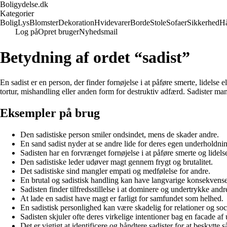
Boligydelse.dk
Kategorier
Bolig
Lys
Blomster
Dekoration
Hvidevarer
Borde
Stole
Sofaer
Sikkerhed
H
Log på
Opret bruger
Nyhedsmail
Betydning af ordet “sadist”
En sadist er en person, der finder fornøjelse i at påføre smerte, lidel
tortur, mishandling eller anden form for destruktiv adfærd. Sadister m
Eksempler på brug
Den sadistiske person smiler ondsindet, mens de skader andre.
En sand sadist nyder at se andre lide for deres egen underholdni
Sadisten har en forvrænget fornøjelse i at påføre smerte og lidels
Den sadistiske leder udøver magt gennem frygt og brutalitet.
Det sadistiske sind mangler empati og medfølelse for andre.
En brutal og sadistisk handling kan have langvarige konsekvenser
Sadisten finder tilfredsstillelse i at dominere og undertrykke andr
At lade en sadist have magt er farligt for samfundet som helhed.
En sadistisk personlighed kan være skadelig for relationer og soci
Sadisten skjuler ofte deres virkelige intentioner bag en facade af
Det er vigtigt at identificere og håndtere sadister for at beskytte s