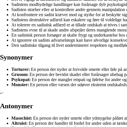
Sadistens modbydelige handlinger kan forårsage dyb psykologis
Sadisten stræber efter at kontrollere andre gennem manipulation
At konfrontere en sadist kræver mod og styrke for at beskytte sig
Sadistens destruktive adfærd kan eskalere og føre til voldelige ha
At tolerere en sadistisk adfærd er at tillade ondskab at trives i sa
Sadistens evne til at skade andre afspejler deres manglende mor
En sadistisk person forsøger at skabe frygt og underkastelse ho
At ignorere en sadists advarselstegn kan have alvorlige konsekve
Den sadistiske tilgang til livet underminerer respekten og medføl
Synonymer
Torturer:
En person der nyder at forvolde smerte eller lide på andr
Grusom:
En person der bevidst skader eller forårsager ubehag 
Psykopat:
En person der mangler empati og følelse for andre o
Monster:
En person eller væsen der udøver ekstremt ondskabsf
“`
Antonymer
Masochist:
En person der nyder smerte eller ydmygelse påført af
Altruist:
En person der handler til fordel for andre uden at tænke