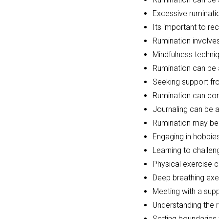
Excessive ruminatio
Its important to r
Rumination involves
Mindfulness techni
Rumination can be a
Seeking support fro
Rumination can cont
Journaling can be a 
Rumination may be 
Engaging in hobbies
Learning to challeng
Physical exercise 
Deep breathing exer
Meeting with a supp
Understanding the r
Setting boundaries 