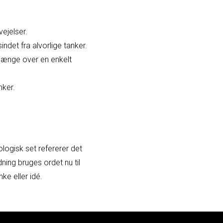
ejelser.
indet fra alvorlige tanker.
r længe over en enkelt
nker.
logisk set refererer det
ning bruges ordet nu til
ke eller idé.