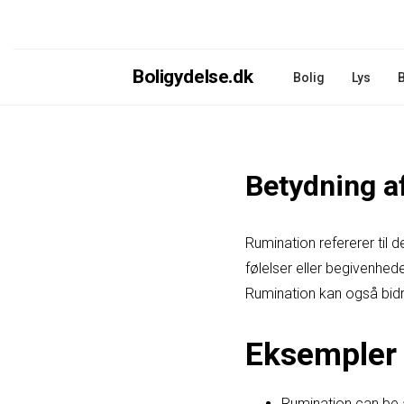
Boligydelse.dk
Bolig
Lys
Betydning a
Rumination refererer til
følelser eller begivenhede
Rumination kan også bidra
Eksempler 
Rumination can be 