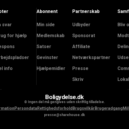
oter
Abonnent
Partnerskab
Samf
å svar
Min side
Udbyder
Bliv 
rug for hjælp
Medlemskab
Sponsorat
Modt
espons
Satser
Affiliate
Delin
rbejdspladser
Gevinster
Netværkspartner
Udse
l info
Hjælpemidler
Presse
Comm
Skriv
Loka
Boligydelse.dk
© Ingen del må gengives uden skriftlig tilladelse.
rmation
Persondata
Rettighedsforhold
Brugsvilkår
Brugeradgang
Mil
presse@sharehouse.dk