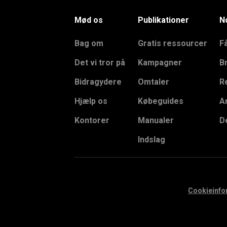
Mød os
Publikationer
N
Bag om
Gratis ressourcer
F
Det vi tror på
Kampagner
B
Bidragydere
Omtaler
R
Hjælp os
Købeguides
A
Kontorer
Manualer
De
Indslag
Cookieinfo