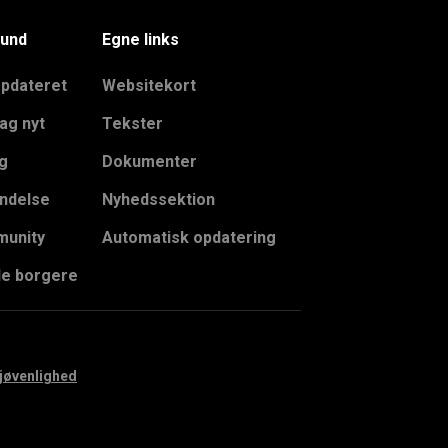
und
Egne links
opdateret
Websitekort
ag nyt
Tekster
g
Dokumenter
ndelse
Nyhedssektion
unity
Automatisk opdatering
le borgere
jøvenlighed