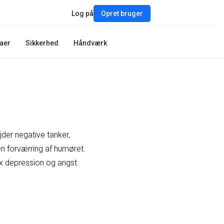
Log på
Opret bruger
aer
Sikkerhed
Håndværk
der negative tanker,
 en forværring af humøret.
fx depression og angst.