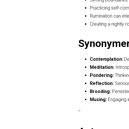
Practicing self-com
Rumination can inter
Creating a nightly 
Synonyme
Contemplation:
De
Meditation:
Introsp
Pondering:
Thinkin
Reflection:
Serious
Brooding:
Persiste
Musing:
Engaging i
“`