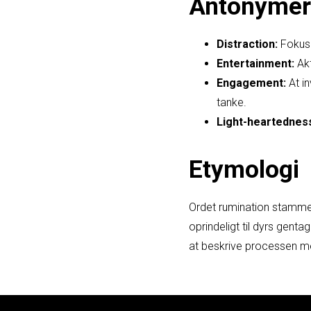
Antonymer
Distraction:
Fokus 
Entertainment:
Akt
Engagement:
At in
tanke.
Light-heartednes
Etymologi
Ordet rumination stammer
oprindeligt til dyrs gent
at beskrive processen med