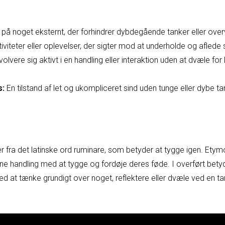
på noget eksternt, der forhindrer dybdegående tanker eller overv
iviteter eller oplevelser, der sigter mod at underholde og aflede s
volvere sig aktivt i en handling eller interaktion uden at dvæle fo
s:
En tilstand af let og ukompliceret sind uden tunge eller dybe ta
 fra det latinske ord ruminare, som betyder at tygge igen. Etymo
agne handling med at tygge og fordøje deres føde. I overført betyd
 at tænke grundigt over noget, reflektere eller dvæle ved en tan