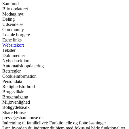
Samfund
Bliv opdateret
Modtag nyt
Deling
Udsendelse
Community
Lokale borgere
Egne links
Websitekort
Tekster
Dokumenter
Nyhedssektion
Automatisk opdatering
Retsregler
Cookieinformation
Persondata
Rettighedsforhold
Brugsvilkår
Brugeradgang
Miljøvenlighed
Boligydelse.dk
Share House
presse@sharehouse.dk
Indretning til familielivet: Funktionelle og flotte løsninger
Lær, hvordan du indretter dit hjem med fokus på både funktionalitet