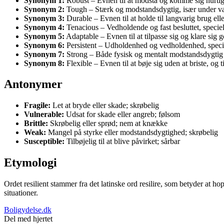
Synonym 1:
Robust – Evnen til at modstå og komme sig hurtigt
Synonym 2:
Tough – Stærk og modstandsdygtig, især under v
Synonym 3:
Durable – Evnen til at holde til langvarig brug elle
Synonym 4:
Tenacious – Vedholdende og fast besluttet, specie
Synonym 5:
Adaptable – Evnen til at tilpasse sig og klare sig go
Synonym 6:
Persistent – Udholdenhed og vedholdenhed, speciel
Synonym 7:
Strong – Både fysisk og mentalt modstandsdygtig o
Synonym 8:
Flexible – Evnen til at bøje sig uden at briste, og
Antonymer
Fragile:
Let at bryde eller skade; skrøbelig
Vulnerable:
Udsat for skade eller angreb; følsom
Brittle:
Skrøbelig eller sprød; nem at knække
Weak:
Mangel på styrke eller modstandsdygtighed; skrøbelig
Susceptible:
Tilbøjelig til at blive påvirket; sårbar
Etymologi
Ordet resilient stammer fra det latinske ord resilire, som betyder at hop
situationer.
Boligydelse.dk
Del med hjertet