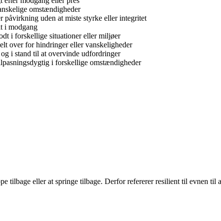
 efter modgang eller pres
anskelige omstændigheder
r påvirkning uden at miste styrke eller integritet
lt i modgang
dt i forskellige situationer eller miljøer
t over for hindringer eller vanskeligheder
g i stand til at overvinde udfordringer
 tilpasningsdygtig i forskellige omstændigheder
pe tilbage eller at springe tilbage. Derfor refererer resilient til evnen 