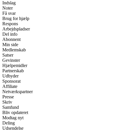
Indslag
Noter
Få svar
Brug for hjælp
Respons
Arbejdspladser
Del info
Abonnent
Min side
Medlemskab
Satser
Gevinster
Hjælpemidler
Partnerskab
Udbyder
Sponsorat
Affiliate
Netværkspartner
Presse
Skriv
Samfund
Bliv opdateret
Modtag nyt
Deling
Udsendelse