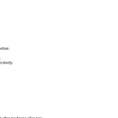
efore.
.
ctively.