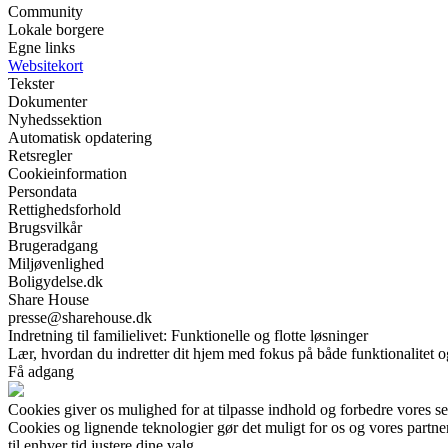
Community
Lokale borgere
Egne links
Websitekort
Tekster
Dokumenter
Nyhedssektion
Automatisk opdatering
Retsregler
Cookieinformation
Persondata
Rettighedsforhold
Brugsvilkår
Brugeradgang
Miljøvenlighed
Boligydelse.dk
Share House
presse@sharehouse.dk
Indretning til familielivet: Funktionelle og flotte løsninger
Lær, hvordan du indretter dit hjem med fokus på både funktionalitet og
Få adgang
Cookies giver os mulighed for at tilpasse indhold og forbedre vores s
Cookies og lignende teknologier gør det muligt for os og vores partner
til enhver tid justere dine valg