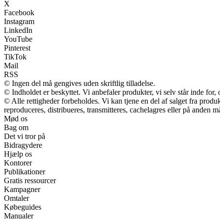
X
Facebook
Instagram
LinkedIn
YouTube
Pinterest
TikTok
Mail
RSS
© Ingen del må gengives uden skriftlig tilladelse.
© Indholdet er beskyttet. Vi anbefaler produkter, vi selv står inde fo
© Alle rettigheder forbeholdes. Vi kan tjene en del af salget fra prod
reproduceres, distribueres, transmitteres, cachelagres eller på anden m
Mød os
Bag om
Det vi tror på
Bidragydere
Hjælp os
Kontorer
Publikationer
Gratis ressourcer
Kampagner
Omtaler
Købeguides
Manualer