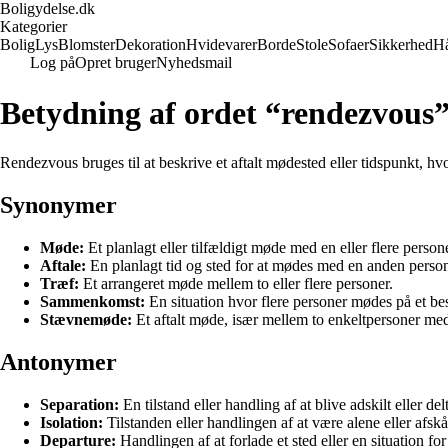
Boligydelse.dk
Kategorier
Bolig
Lys
Blomster
Dekoration
Hvidevarer
Borde
Stole
Sofaer
Sikkerhed
H
Log på
Opret bruger
Nyhedsmail
Betydning af ordet “rendezvous
Rendezvous bruges til at beskrive et aftalt mødested eller tidspunkt, h
Synonymer
Møde:
Et planlagt eller tilfældigt møde med en eller flere persone
Aftale:
En planlagt tid og sted for at mødes med en anden perso
Træf:
Et arrangeret møde mellem to eller flere personer.
Sammenkomst:
En situation hvor flere personer mødes på et bes
Stævnemøde:
Et aftalt møde, især mellem to enkeltpersoner med
Antonymer
Separation:
En tilstand eller handling af at blive adskilt eller del
Isolation:
Tilstanden eller handlingen af at være alene eller afskå
Departure:
Handlingen af at forlade et sted eller en situation for 