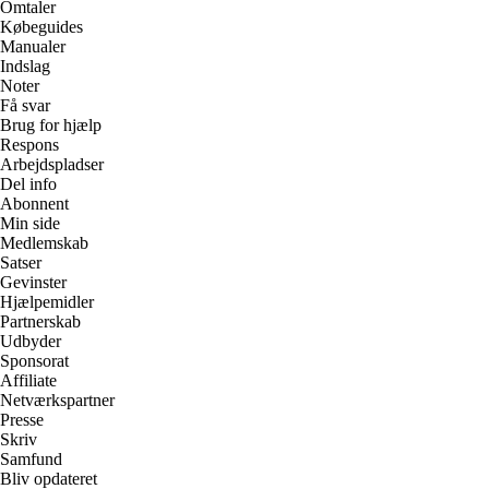
Omtaler
Købeguides
Manualer
Indslag
Noter
Få svar
Brug for hjælp
Respons
Arbejdspladser
Del info
Abonnent
Min side
Medlemskab
Satser
Gevinster
Hjælpemidler
Partnerskab
Udbyder
Sponsorat
Affiliate
Netværkspartner
Presse
Skriv
Samfund
Bliv opdateret