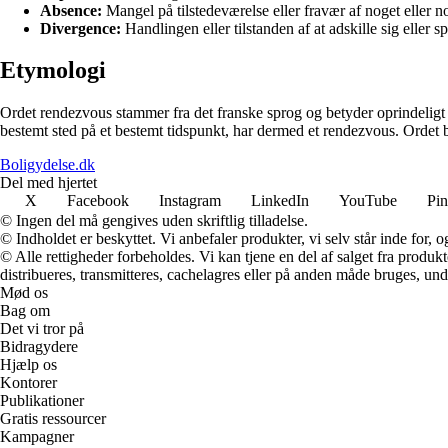
Absence:
Mangel på tilstedeværelse eller fravær af noget eller n
Divergence:
Handlingen eller tilstanden af at adskille sig eller 
Etymologi
Ordet rendezvous stammer fra det franske sprog og betyder oprindeligt at
bestemt sted på et bestemt tidspunkt, har dermed et rendezvous. Ordet
Boligydelse.dk
Del med hjertet
X
Facebook
Instagram
LinkedIn
YouTube
Pin
© Ingen del må gengives uden skriftlig tilladelse.
© Indholdet er beskyttet. Vi anbefaler produkter, vi selv står inde for
© Alle rettigheder forbeholdes. Vi kan tjene en del af salget fra produk
distribueres, transmitteres, cachelagres eller på anden måde bruges, und
Mød os
Bag om
Det vi tror på
Bidragydere
Hjælp os
Kontorer
Publikationer
Gratis ressourcer
Kampagner