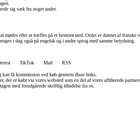
ogen.
sprede sig væk fra noget andet.
 mødes eller at træffes på et bestemt sted. Ordet er dannet af franske re
 bruges i dag også på engelsk og i andre sprog med samme betydning.
terest
TikTok
Mail
RSS
, og kan få kommission ved køb gennem disse links.
ter, der er købt via vores websted som en del af vores affilierede partn
tagen med forudgående skriftlig tilladelse fra os.