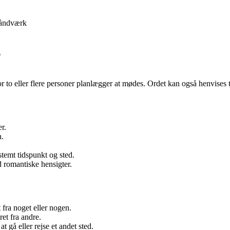
åndværk
”
vor to eller flere personer planlægger at mødes. Ordet kan også henvises
r.
n.
temt tidspunkt og sted.
 romantiske hensigter.
t fra noget eller nogen.
ret fra andre.
at gå eller rejse et andet sted.