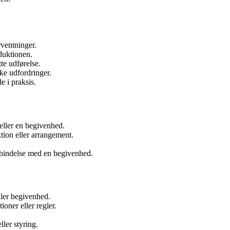
rventninger.
oduktionen.
te udførelse.
ke udfordringer.
e i praksis.
eller en begivenhed.
tion eller arrangement.
forbindelse med en begivenhed.
ller begivenhed.
ioner eller regler.
ler styring.