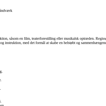
åndværk
uktion, såsom en film, teaterforestilling eller musikalsk optræden. Regiss
fi og instruktion, med det formål at skabe en helstøbt og sammenhængen
g.
.
.
.
.
ien.