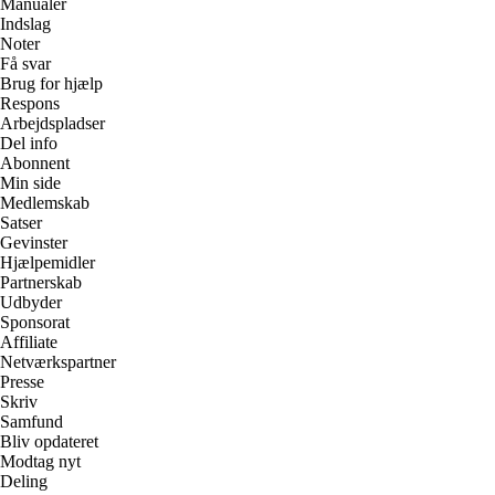
Manualer
Indslag
Noter
Få svar
Brug for hjælp
Respons
Arbejdspladser
Del info
Abonnent
Min side
Medlemskab
Satser
Gevinster
Hjælpemidler
Partnerskab
Udbyder
Sponsorat
Affiliate
Netværkspartner
Presse
Skriv
Samfund
Bliv opdateret
Modtag nyt
Deling