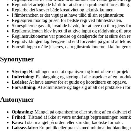
Regiholdet arbejdede hårdt for at sikre en problemfri forestilling.
Regiarbejdet kræver både kreativitet og teknisk kunnen.
I filmbranchen er det vigtigt at have tillid til sin regiinstruktør.
Regissøren modtog prisen for bedste regi ved filmfestivalen.
Skuespillerne gav alt, hvad de havde, for at leve op til regiens fo
Regikonsulenten blev hyret til at give input og rådgivning til pr
Regiinstruktionerne var præcise og detaljerede for at sikre den ret
Regiudviklingen tog længere tid end forventet på grund af teknis
Forestillingen måtte justeres, da regiinstruktionerne ikke fungered
Synonymer
Styring:
Handlingen med at organisere og kontrollere et projekt 
Indretning:
Planlægning og styring af alle aspekter af en produk
Ledelse:
At have ansvar for at guide og koordinere en opgave.
Forvaltning:
At administrere og tage sig af alt det praktiske i 
Antonymer
Opløsning:
Mangel på organisering eller styring af en aktivitet e
Frihed:
Tilstand af ikke at være underlagt begrænsninger, restrikt
Kaos:
Total mangel på orden eller struktur, kaotiske forhold.
Laissez-faire:
En politik eller praksis med minimal indblanding el