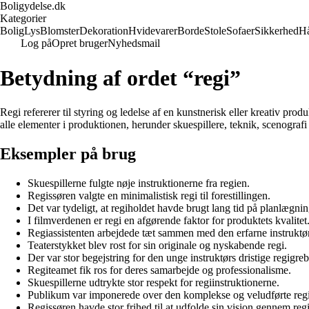
Boligydelse.dk
Kategorier
Bolig
Lys
Blomster
Dekoration
Hvidevarer
Borde
Stole
Sofaer
Sikkerhed
H
Log på
Opret bruger
Nyhedsmail
Betydning af ordet “regi”
Regi refererer til styring og ledelse af en kunstnerisk eller kreativ prod
alle elementer i produktionen, herunder skuespillere, teknik, scenogra
Eksempler på brug
Skuespillerne fulgte nøje instruktionerne fra regien.
Regissøren valgte en minimalistisk regi til forestillingen.
Det var tydeligt, at regiholdet havde brugt lang tid på planlægnin
I filmverdenen er regi en afgørende faktor for produktets kvalitet
Regiassistenten arbejdede tæt sammen med den erfarne instruktør
Teaterstykket blev rost for sin originale og nyskabende regi.
Der var stor begejstring for den unge instruktørs dristige regigreb
Regiteamet fik ros for deres samarbejde og professionalisme.
Skuespillerne udtrykte stor respekt for regiinstruktionerne.
Publikum var imponerede over den komplekse og veludførte regi
Regissøren havde stor frihed til at udfolde sin vision gennem reg