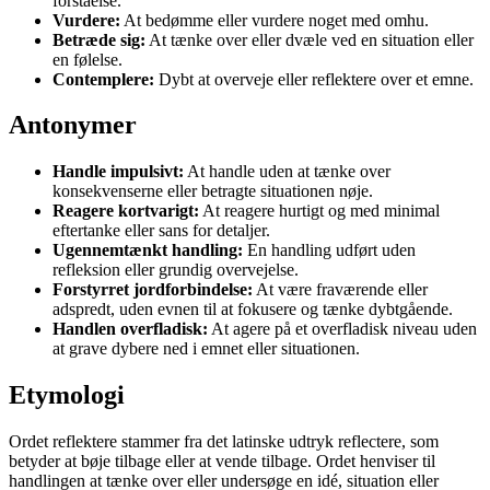
forståelse.
Vurdere:
At bedømme eller vurdere noget med omhu.
Betræde sig:
At tænke over eller dvæle ved en situation eller
en følelse.
Contemplere:
Dybt at overveje eller reflektere over et emne.
Antonymer
Handle impulsivt:
At handle uden at tænke over
konsekvenserne eller betragte situationen nøje.
Reagere kortvarigt:
At reagere hurtigt og med minimal
eftertanke eller sans for detaljer.
Ugennemtænkt handling:
En handling udført uden
refleksion eller grundig overvejelse.
Forstyrret jordforbindelse:
At være fraværende eller
adspredt, uden evnen til at fokusere og tænke dybtgående.
Handlen overfladisk:
At agere på et overfladisk niveau uden
at grave dybere ned i emnet eller situationen.
Etymologi
Ordet reflektere stammer fra det latinske udtryk reflectere, som
betyder at bøje tilbage eller at vende tilbage. Ordet henviser til
handlingen at tænke over eller undersøge en idé, situation eller