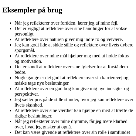
Eksempler på brug
Når jeg reflekterer over fortiden, lærer jeg af mine fejl.
Det er vigtigt at reflektere over sine handlinger for at vokse
personligt.
At reflektere over naturen giver mig indre ro og velvære.
Jeg kan godt lide at sidde stille og reflektere over livets dybere
spørgsmål.
At reflektere over mine mål hjælper mig med at holde fokus
og motivation.
Det er sundt at reflektere over sine følelser for at forstå dem
bedre.
Nogle gange er det godt at reflektere over sin karrierevej og
måske tage nye beslutninger.
At reflektere over en god bog kan give mig nye indsigter og
perspektiver.
Jeg sætter pris på de stille stunder, hvor jeg kan reflektere over
livets skønhed.
At reflektere over sine værdier kan hjælpe en med at træffe de
rigtige beslutninger.
Når jeg reflekterer over mine drømme, får jeg mere klarhed
over, hvad jeg ønsker at opnå.
Det kan være givende at reflektere over sin rolle i samfundet