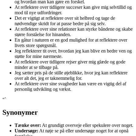
og hvordan man kan gøre en forskel.
At reflektere over tidligere succeser kan give mig selvtillid og
mod til nye udfordringer.
Det er vigtigt at reflektere over sit helbred og tage de
nødvendige skridt for at passe bedre på sig selv.
At reflektere over sine relationer kan styrke båndene og skabe
større forståelse for hinanden.
En gåtur i naturen er en god mulighed for at reflektere over
livets store spørgsmål.
Jeg reflekterer tit over, hvordan jeg kan blive en bedre ven og
støtte for mine nærmeste.
At reflektere over tidligere rejser giver mig glæde og gode
minder at se tilbage på.
Jeg sætter pris på de stille øjeblikke, hvor jeg kan reflektere
over alt det, jeg er taknemmelig for.
At reflektere over sine svagheder kan være en vigtig del af
personlig udvikling og vækst.
“`
Synonymer
Tænke over:
At grundigt overveje eller spekulere over noget.
Undersøge:
At nøje se på eller undersøge noget for at opnå