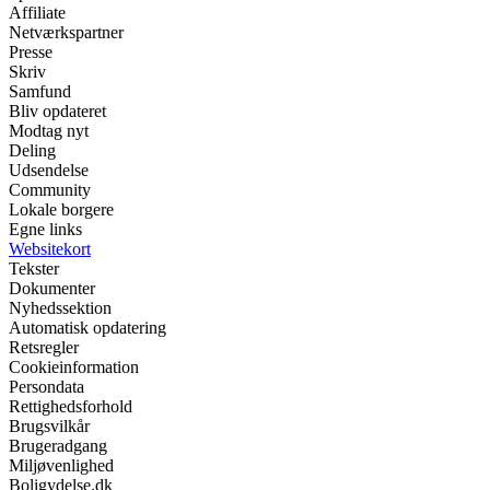
Affiliate
Netværkspartner
Presse
Skriv
Samfund
Bliv opdateret
Modtag nyt
Deling
Udsendelse
Community
Lokale borgere
Egne links
Websitekort
Tekster
Dokumenter
Nyhedssektion
Automatisk opdatering
Retsregler
Cookieinformation
Persondata
Rettighedsforhold
Brugsvilkår
Brugeradgang
Miljøvenlighed
Boligydelse.dk