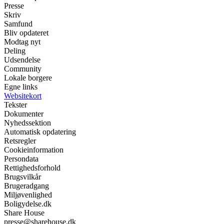
Presse
Skriv
Samfund
Bliv opdateret
Modtag nyt
Deling
Udsendelse
Community
Lokale borgere
Egne links
Websitekort
Tekster
Dokumenter
Nyhedssektion
Automatisk opdatering
Retsregler
Cookieinformation
Persondata
Rettighedsforhold
Brugsvilkår
Brugeradgang
Miljøvenlighed
Boligydelse.dk
Share House
presse@sharehouse.dk