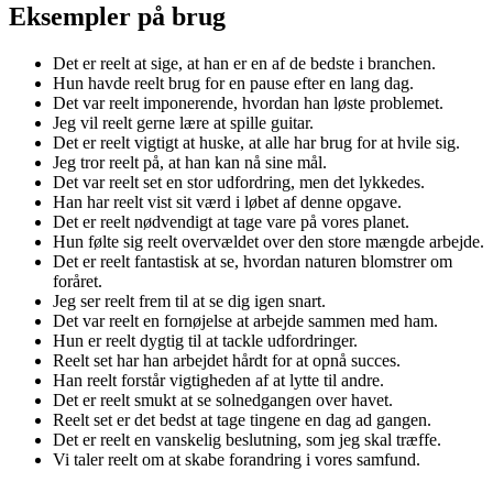
Eksempler på brug
Det er reelt at sige, at han er en af de bedste i branchen.
Hun havde reelt brug for en pause efter en lang dag.
Det var reelt imponerende, hvordan han løste problemet.
Jeg vil reelt gerne lære at spille guitar.
Det er reelt vigtigt at huske, at alle har brug for at hvile sig.
Jeg tror reelt på, at han kan nå sine mål.
Det var reelt set en stor udfordring, men det lykkedes.
Han har reelt vist sit værd i løbet af denne opgave.
Det er reelt nødvendigt at tage vare på vores planet.
Hun følte sig reelt overvældet over den store mængde arbejde.
Det er reelt fantastisk at se, hvordan naturen blomstrer om
foråret.
Jeg ser reelt frem til at se dig igen snart.
Det var reelt en fornøjelse at arbejde sammen med ham.
Hun er reelt dygtig til at tackle udfordringer.
Reelt set har han arbejdet hårdt for at opnå succes.
Han reelt forstår vigtigheden af at lytte til andre.
Det er reelt smukt at se solnedgangen over havet.
Reelt set er det bedst at tage tingene en dag ad gangen.
Det er reelt en vanskelig beslutning, som jeg skal træffe.
Vi taler reelt om at skabe forandring i vores samfund.