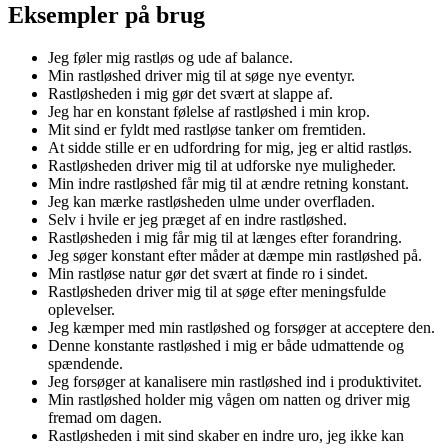
Eksempler på brug
Jeg føler mig rastløs og ude af balance.
Min rastløshed driver mig til at søge nye eventyr.
Rastløsheden i mig gør det svært at slappe af.
Jeg har en konstant følelse af rastløshed i min krop.
Mit sind er fyldt med rastløse tanker om fremtiden.
At sidde stille er en udfordring for mig, jeg er altid rastløs.
Rastløsheden driver mig til at udforske nye muligheder.
Min indre rastløshed får mig til at ændre retning konstant.
Jeg kan mærke rastløsheden ulme under overfladen.
Selv i hvile er jeg præget af en indre rastløshed.
Rastløsheden i mig får mig til at længes efter forandring.
Jeg søger konstant efter måder at dæmpe min rastløshed på.
Min rastløse natur gør det svært at finde ro i sindet.
Rastløsheden driver mig til at søge efter meningsfulde
oplevelser.
Jeg kæmper med min rastløshed og forsøger at acceptere den.
Denne konstante rastløshed i mig er både udmattende og
spændende.
Jeg forsøger at kanalisere min rastløshed ind i produktivitet.
Min rastløshed holder mig vågen om natten og driver mig
fremad om dagen.
Rastløsheden i mit sind skaber en indre uro, jeg ikke kan