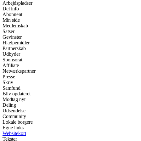
Arbejdspladser
Del info
Abonnent
Min side
Medlemskab
Satser
Gevinster
Hjælpemidler
Partnerskab
Udbyder
Sponsorat
Affiliate
Netværkspartner
Presse
Skriv
Samfund
Bliv opdateret
Modtag nyt
Deling
Udsendelse
Community
Lokale borgere
Egne links
Websitekort
Tekster