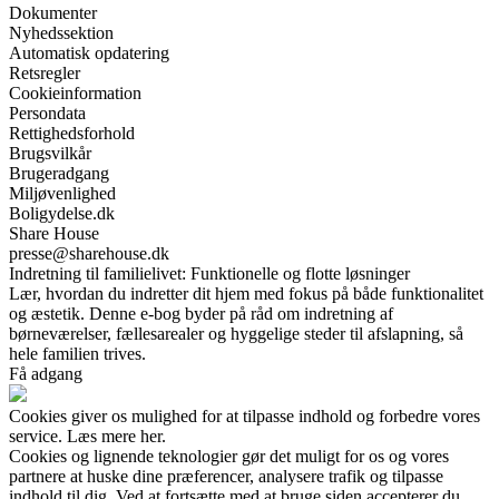
Dokumenter
Nyhedssektion
Automatisk opdatering
Retsregler
Cookieinformation
Persondata
Rettighedsforhold
Brugsvilkår
Brugeradgang
Miljøvenlighed
Boligydelse.dk
Share House
presse@sharehouse.dk
Indretning til familielivet: Funktionelle og flotte løsninger
Lær, hvordan du indretter dit hjem med fokus på både funktionalitet
og æstetik. Denne e-bog byder på råd om indretning af
børneværelser, fællesarealer og hyggelige steder til afslapning, så
hele familien trives.
Få adgang
Cookies giver os mulighed for at tilpasse indhold og forbedre vores
service. Læs mere her.
Cookies og lignende teknologier gør det muligt for os og vores
partnere at huske dine præferencer, analysere trafik og tilpasse
indhold til dig. Ved at fortsætte med at bruge siden accepterer du