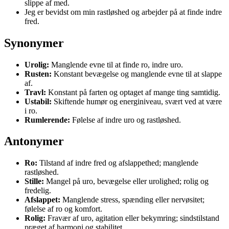
slippe af med.
Jeg er bevidst om min rastløshed og arbejder på at finde indre
fred.
Synonymer
Urolig:
Manglende evne til at finde ro, indre uro.
Rusten:
Konstant bevægelse og manglende evne til at slappe
af.
Travl:
Konstant på farten og optaget af mange ting samtidig.
Ustabil:
Skiftende humør og energiniveau, svært ved at være
i ro.
Rumlerende:
Følelse af indre uro og rastløshed.
Antonymer
Ro:
Tilstand af indre fred og afslappethed; manglende
rastløshed.
Stille:
Mangel på uro, bevægelse eller urolighed; rolig og
fredelig.
Afslappet:
Manglende stress, spænding eller nervøsitet;
følelse af ro og komfort.
Rolig:
Fravær af uro, agitation eller bekymring; sindstilstand
præget af harmoni og stabilitet.