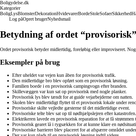
Boligydelse.dk
Kategorier
Bolig
Lys
Blomster
Dekoration
Hvidevarer
Borde
Stole
Sofaer
Sikkerhed
H
Log på
Opret bruger
Nyhedsmail
Betydning af ordet “provisorisk
Ordet provisorisk betyder midlertidig, foreløbig eller improviseret. Nog
Eksempler på brug
Efter uheldet var vejen kun åben for provisorisk trafik.
Den midlertidige bro blev opført som en provisorisk løsning.
Familien boede i en provisorisk campingvogn efter branden.
Skillevæggen var kun sat op provisorisk med nogle planker.
Provisorisk lys blev tændt for at guide vejarbejderne om natten.
Skolen blev midlertidigt flyttet til et provisorisk lokale under re
Provisoriske skilte vejledte gæsterne til det midlertidige event.
Provisoriske telte blev sat op til nødhjælpslejren efter katastrofen
Elektrikeren lavede en provisorisk reparation for at få strømmen ti
Provisorisk gearet lå i rygsækken for at kunne klare en nødsituat
Provisoriske barrierer blev placeret for at afspærre området unde
Der var kun plads til en provisorisk løsning indtil videre.