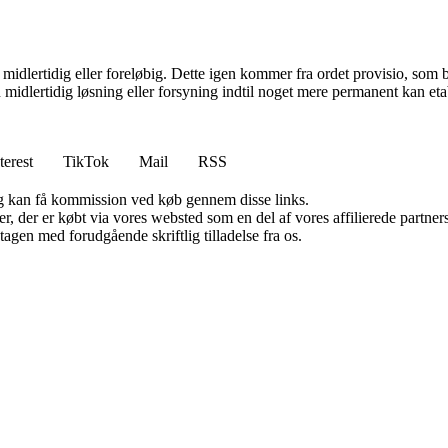
midlertidig eller foreløbig. Dette igen kommer fra ordet provisio, som b
en midlertidig løsning eller forsyning indtil noget mere permanent kan eta
terest
TikTok
Mail
RSS
, og kan få kommission ved køb gennem disse links.
ter, der er købt via vores websted som en del af vores affilierede partn
tagen med forudgående skriftlig tilladelse fra os.