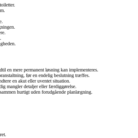
oiletter.
em.
e.
gningen.
re.
.
nigheden.
 indtil en mere permanent løsning kan implementeres.
ranstaltning, før en endelig beslutning træffes.
dtere en akut eller uventet situation.
dig mangler detaljer eller færdiggørelse.
t sammen hurtigt uden forudgående planlægning.
ret.