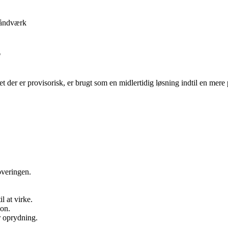
åndværk
”
et der er provisorisk, er brugt som en midlertidig løsning indtil en mer
noveringen.
.
l at virke.
ion.
r oprydning.