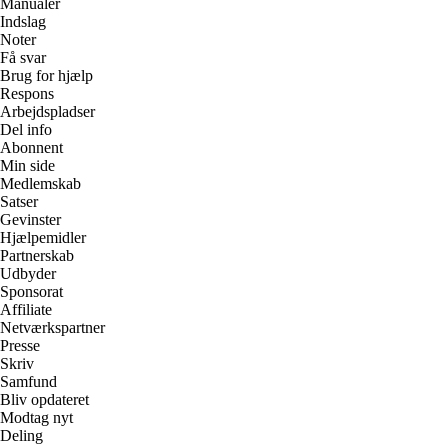
Manualer
Indslag
Noter
Få svar
Brug for hjælp
Respons
Arbejdspladser
Del info
Abonnent
Min side
Medlemskab
Satser
Gevinster
Hjælpemidler
Partnerskab
Udbyder
Sponsorat
Affiliate
Netværkspartner
Presse
Skriv
Samfund
Bliv opdateret
Modtag nyt
Deling