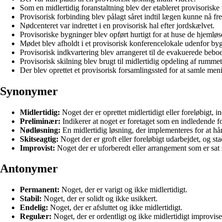
Som en midlertidig foranstaltning blev der etableret provisoriske t
Provisorisk forbinding blev pålagt såret indtil lægen kunne nå fr
Nødcenteret var indrettet i en provisorisk hal efter jordskælvet.
Provisoriske bygninger blev opført hurtigt for at huse de hjemløs
Mødet blev afholdt i et provisorisk konferencelokale udenfor by
Provisorisk indkvartering blev arrangeret til de evakuerede beboe
Provisorisk skilning blev brugt til midlertidig opdeling af rummet
Der blev oprettet et provisorisk forsamlingssted for at samle me
Synonymer
Midlertidig:
Noget der er oprettet midlertidigt eller foreløbigt,
Preliminær:
Indikerer at noget er foretaget som en indledende fo
Nødløsning:
En midlertidig løsning, der implementeres for at hån
Skitseagtig:
Noget der er groft eller foreløbigt udarbejdet, og sta
Improvist:
Noget der er uforberedt eller arrangement som er sa
Antonymer
Permanent:
Noget, der er varigt og ikke midlertidigt.
Stabil:
Noget, der er solidt og ikke usikkert.
Endelig:
Noget, der er afsluttet og ikke midlertidigt.
Regulær:
Noget, der er ordentligt og ikke midlertidigt improvise