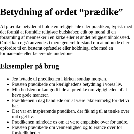
Betydning af ordet “prædike”
At prædike betyder at holde en religiøs tale eller prædiken, typisk med
det formål at formidle religiøse budskaber, etik og moral til en
forsamling af mennesker i en kirke eller et andet religiøst tilholdssted.
Ordet kan også anvendes i mere generel forstand om at udbrede eller
opfordre til en bestemt opfattelse eller holdning, ofte med en
formanende eller belærende undertone.
Eksempler på brug
Jeg lyttede til prædikenen i kirken søndag morgen.
Præsten prædikede om kærlighedens betydning i vores liv.
Min bedstemor kan godt lide at prædike om vigtigheden af at
have gode manerer.
Prædikenen i dag handlede om at være taknemmelig for det vi
har.
Det var en inspirerende prædiken, der fik mig til at tænke over
mit eget liv.
Prædikenen mindede os om at være empatiske over for andre.
Præsten prædikede om vennenlighed og tolerance over for
forskelligheder.