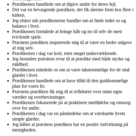
Prædikenen handlede om at tilgive andre for deres fejl.
Det var en bevægende prædiken, der fik tårerne frem hos flere i
kirken.
Jeg elsker når prædikenerne handler om at finde indre ro og
balance i livet.
Prædikenen formåede at bringe håb og tro til selv de mest
tvivlende sjæle.
Præstens prædiken inspirerede mig til at være en bedre udgave
af mig selv.
Prædikenen i dag var kort, men meget tankevækkende.
Jeg beundrer præstens evne til at prædike med både styrke og
mildhed.
Prædikenen mindede os om at være taknemmelige for de små
glæder i livet.
Prædikenen handlede om at have tillid til den guddommelige
plan for vores liv.
Præstens prædiken fik mig til at reflektere over mine egne
værdier og overbevisninger.
Prædikenen fokuserede på at praktisere medfølelse og omsorg
over for andre.
Prædikenen i dag var en påmindelse om at værdsætte livets
simple glæder.
Jeg håber at præstens prædiken har en positiv indvirkning på
menigheden.