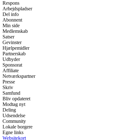
Respons
Arbejdspladser
Del info
Abonnent
Min side
Medlemskab
Satser
Gevinster
Hjælpemidler
Partnerskab
Udbyder
Sponsorat
Affiliate
Netværkspartner
Presse
Skriv
Samfund
Bliv opdateret
Modtag nyt
Deling
Udsendelse
Community
Lokale borgere
Egne links
Websitekort