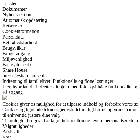
Tekster
Dokumenter
Nyhedssektion
Automatisk opdatering
Retsregler
Cookieinformation
Persondata
Rettighedsforhold
Brugsvilkår
Brugeradgang
Miljøvenlighed
Boligydelse.dk
Share House
presse@sharehouse.dk
Indretning til familielivet: Funktionelle og flotte løsninger
Lær, hvordan du indretter dit hjem med fokus på både funktionalitet og
Få adgang
Cookies giver os mulighed for at tilpasse indhold og forbedre vores s
Cookies og lignende teknologier gør det muligt for os og vores partner
til enhver tid justere dine valg
Teknologier bruges til at lagre information og levere personaliserede r
Valgmuligheder
Afvis alt
Enig