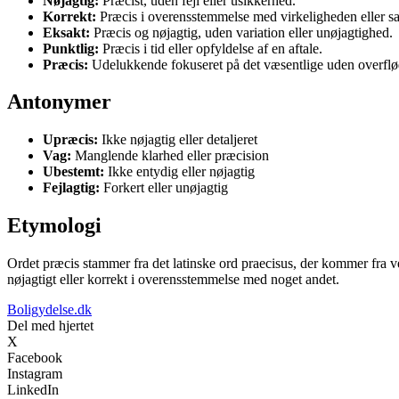
Nøjagtig:
Præcist, uden fejl eller usikkerhed.
Korrekt:
Præcis i overensstemmelse med virkeligheden eller s
Eksakt:
Præcis og nøjagtig, uden variation eller unøjagtighed.
Punktlig:
Præcis i tid eller opfyldelse af en aftale.
Præcis:
Udelukkende fokuseret på det væsentlige uden overflød
Antonymer
Upræcis:
Ikke nøjagtig eller detaljeret
Vag:
Manglende klarhed eller præcision
Ubestemt:
Ikke entydig eller nøjagtig
Fejlagtig:
Forkert eller unøjagtig
Etymologi
Ordet præcis stammer fra det latinske ord praecisus, der kommer fra ver
nøjagtigt eller korrekt i overensstemmelse med noget andet.
Boligydelse.dk
Del med hjertet
X
Facebook
Instagram
LinkedIn