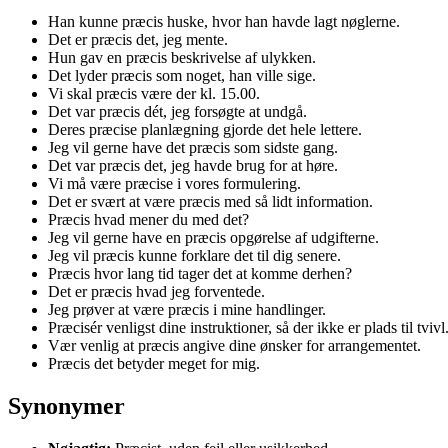
Han kunne præcis huske, hvor han havde lagt nøglerne.
Det er præcis det, jeg mente.
Hun gav en præcis beskrivelse af ulykken.
Det lyder præcis som noget, han ville sige.
Vi skal præcis være der kl. 15.00.
Det var præcis dét, jeg forsøgte at undgå.
Deres præcise planlægning gjorde det hele lettere.
Jeg vil gerne have det præcis som sidste gang.
Det var præcis det, jeg havde brug for at høre.
Vi må være præcise i vores formulering.
Det er svært at være præcis med så lidt information.
Præcis hvad mener du med det?
Jeg vil gerne have en præcis opgørelse af udgifterne.
Jeg vil præcis kunne forklare det til dig senere.
Præcis hvor lang tid tager det at komme derhen?
Det er præcis hvad jeg forventede.
Jeg prøver at være præcis i mine handlinger.
Præcisér venligst dine instruktioner, så der ikke er plads til tvivl
Vær venlig at præcis angive dine ønsker for arrangementet.
Præcis det betyder meget for mig.
Synonymer