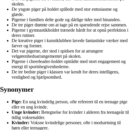
skolen.
De yngste piger på holdet spillede med stor entusiasme og
glæde.
Pigerne i familien delte gode og dårlige tider med hinanden.
De tre piger drømte om at tage på en spændende rejse sammen.
Pigerne i gymnastikholdet trænede hårdt for at opnå perfektion i
deres rutiner.
De kreative piger i kunstklubben lavede fantastiske værker med
farver og former.
Det var pigerne, der stod i spidsen for at arrangere
velgørenhedsarrangementet på skolen.
Pigerne i cheerleader-holdet optrådte med stort engagement og
energi til sportsbegivenhederne.
De tre bedste piger i klassen var kendt for deres intelligens,
venlighed og hjælpsomhed.
Synonymer
Pige:
En ung kvindelig person, ofte refereret til en teenage pige
eller en ung kvinde.
Unge kvinder:
Betegnelse for kvinder i alderen fra teenageår til
tidlig voksenalder.
Kvinder:
Voksne kvindelige personer, ofte i modsætning til
børn eller teenagere.