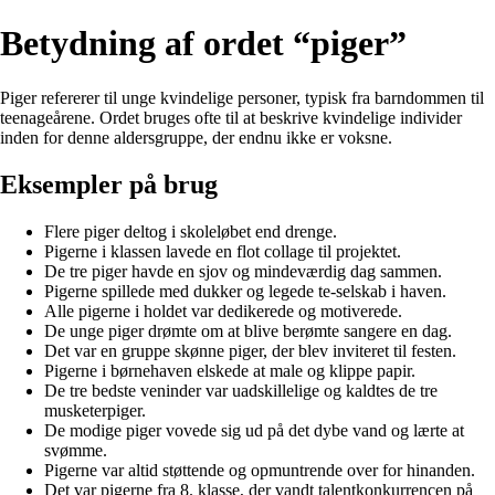
Betydning af ordet “piger”
Piger refererer til unge kvindelige personer, typisk fra barndommen til
teenageårene. Ordet bruges ofte til at beskrive kvindelige individer
inden for denne aldersgruppe, der endnu ikke er voksne.
Eksempler på brug
Flere piger deltog i skoleløbet end drenge.
Pigerne i klassen lavede en flot collage til projektet.
De tre piger havde en sjov og mindeværdig dag sammen.
Pigerne spillede med dukker og legede te-selskab i haven.
Alle pigerne i holdet var dedikerede og motiverede.
De unge piger drømte om at blive berømte sangere en dag.
Det var en gruppe skønne piger, der blev inviteret til festen.
Pigerne i børnehaven elskede at male og klippe papir.
De tre bedste veninder var uadskillelige og kaldtes de tre
musketerpiger.
De modige piger vovede sig ud på det dybe vand og lærte at
svømme.
Pigerne var altid støttende og opmuntrende over for hinanden.
Det var pigerne fra 8. klasse, der vandt talentkonkurrencen på