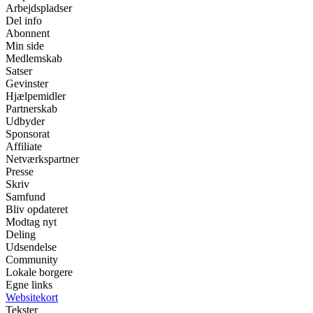
Arbejdspladser
Del info
Abonnent
Min side
Medlemskab
Satser
Gevinster
Hjælpemidler
Partnerskab
Udbyder
Sponsorat
Affiliate
Netværkspartner
Presse
Skriv
Samfund
Bliv opdateret
Modtag nyt
Deling
Udsendelse
Community
Lokale borgere
Egne links
Websitekort
Tekster