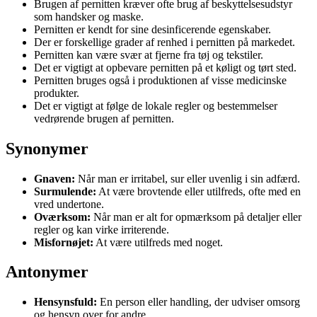
Brugen af pernitten kræver ofte brug af beskyttelsesudstyr
som handsker og maske.
Pernitten er kendt for sine desinficerende egenskaber.
Der er forskellige grader af renhed i pernitten på markedet.
Pernitten kan være svær at fjerne fra tøj og tekstiler.
Det er vigtigt at opbevare pernitten på et køligt og tørt sted.
Pernitten bruges også i produktionen af visse medicinske
produkter.
Det er vigtigt at følge de lokale regler og bestemmelser
vedrørende brugen af pernitten.
Synonymer
Gnaven:
Når man er irritabel, sur eller uvenlig i sin adfærd.
Surmulende:
At være brovtende eller utilfreds, ofte med en
vred undertone.
Oværksom:
Når man er alt for opmærksom på detaljer eller
regler og kan virke irriterende.
Misfornøjet:
At være utilfreds med noget.
Antonymer
Hensynsfuld:
En person eller handling, der udviser omsorg
og hensyn over for andre.