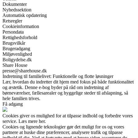
Dokumenter
Nyhedssektion
Automatisk opdatering
Retsregler
Cookieinformation
Persondata
Rettighedsforhold
Brugsvilkår
Brugeradgang
Miljøvenlighed
Boligydelse.dk
Share House
presse@sharehouse.dk
Indretning til familielivet: Funktionelle og flotte løsninger
Lær, hvordan du indretter dit hjem med fokus på både funktionalitet
og æstetik. Denne e-bog byder på råd om indretning af
børneværelser, fællesarealer og hyggelige steder til afslapning, så
hele familien trives.
Få adgang
Cookies giver os mulighed for at tilpasse indhold og forbedre vores
service. Læs mere her.
Cookies og lignende teknologier gør det muligt for os og vores
partnere at huske dine præferencer, analysere trafik og tilpasse
indhold til dig. Ved at fortsætte med at bruge siden accepterer du