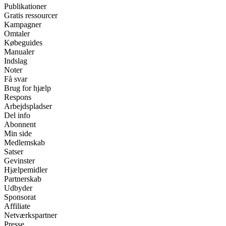
Publikationer
Gratis ressourcer
Kampagner
Omtaler
Købeguides
Manualer
Indslag
Noter
Få svar
Brug for hjælp
Respons
Arbejdspladser
Del info
Abonnent
Min side
Medlemskab
Satser
Gevinster
Hjælpemidler
Partnerskab
Udbyder
Sponsorat
Affiliate
Netværkspartner
Presse