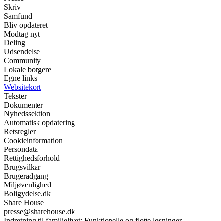
Skriv
Samfund
Bliv opdateret
Modtag nyt
Deling
Udsendelse
Community
Lokale borgere
Egne links
Websitekort
Tekster
Dokumenter
Nyhedssektion
Automatisk opdatering
Retsregler
Cookieinformation
Persondata
Rettighedsforhold
Brugsvilkår
Brugeradgang
Miljøvenlighed
Boligydelse.dk
Share House
presse@sharehouse.dk
Indretning til familielivet: Funktionelle og flotte løsninger