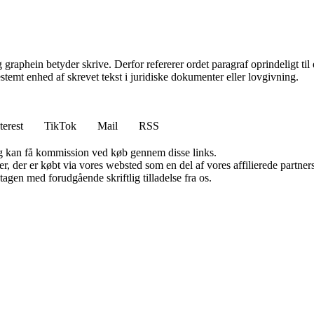
raphein betyder skrive. Derfor refererer ordet paragraf oprindeligt til 
bestemt enhed af skrevet tekst i juridiske dokumenter eller lovgivning.
terest
TikTok
Mail
RSS
, og kan få kommission ved køb gennem disse links.
ter, der er købt via vores websted som en del af vores affilierede partn
tagen med forudgående skriftlig tilladelse fra os.