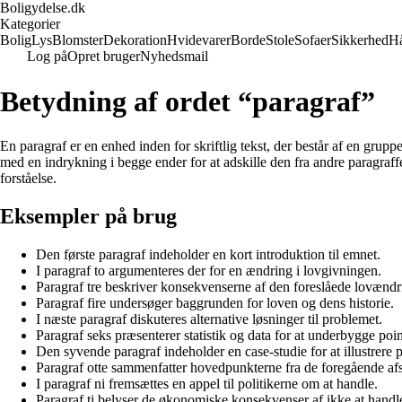
Boligydelse.dk
Kategorier
Bolig
Lys
Blomster
Dekoration
Hvidevarer
Borde
Stole
Sofaer
Sikkerhed
H
Log på
Opret bruger
Nyhedsmail
Betydning af ordet “paragraf”
En paragraf er en enhed inden for skriftlig tekst, der består af en grup
med en indrykning i begge ender for at adskille den fra andre paragraf
forståelse.
Eksempler på brug
Den første paragraf indeholder en kort introduktion til emnet.
I paragraf to argumenteres der for en ændring i lovgivningen.
Paragraf tre beskriver konsekvenserne af den foreslåede lovændr
Paragraf fire undersøger baggrunden for loven og dens historie.
I næste paragraf diskuteres alternative løsninger til problemet.
Paragraf seks præsenterer statistik og data for at underbygge poi
Den syvende paragraf indeholder en case-studie for at illustrere 
Paragraf otte sammenfatter hovedpunkterne fra de foregående afs
I paragraf ni fremsættes en appel til politikerne om at handle.
Paragraf ti belyser de økonomiske konsekvenser af ikke at handl