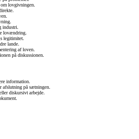
e om lovgivningen.
direkte.
ven.
vning.
 industri.
de lovændring.
 legitimitet.
dre lande.
entering af loven.
onen på diskussionen.
ere information.
ler afslutning på sætningen.
ler diskursivt arbejde.
dokument.