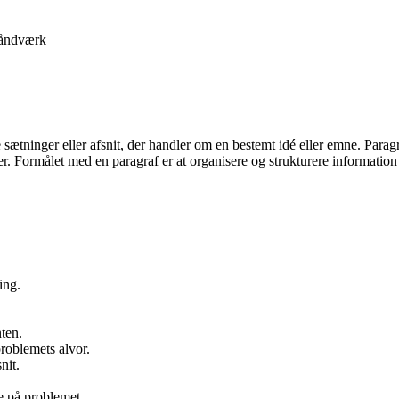
åndværk
pe sætninger eller afsnit, der handler om en bestemt idé eller emne. Para
fer. Formålet med en paragraf er at organisere og strukturere informat
ing.
nten.
problemets alvor.
nit.
e på problemet.