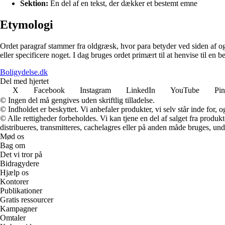
Sektion:
En del af en tekst, der dækker et bestemt emne
Etymologi
Ordet paragraf stammer fra oldgræsk, hvor para betyder ved siden af og g
eller specificere noget. I dag bruges ordet primært til at henvise til en 
Boligydelse.dk
Del med hjertet
X
Facebook
Instagram
LinkedIn
YouTube
Pin
© Ingen del må gengives uden skriftlig tilladelse.
© Indholdet er beskyttet. Vi anbefaler produkter, vi selv står inde for
© Alle rettigheder forbeholdes. Vi kan tjene en del af salget fra produk
distribueres, transmitteres, cachelagres eller på anden måde bruges, und
Mød os
Bag om
Det vi tror på
Bidragydere
Hjælp os
Kontorer
Publikationer
Gratis ressourcer
Kampagner
Omtaler