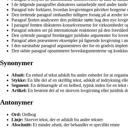
I de følgende paragraffer diskuteres samarbejde med andre land
Paragraf tolv forklarer, hvordan lovgivningen påvirker borgerne 
Den trettende paragraf omhandler tidligere forsøg på at ændre lo
Paragraf fjorten analyserer den politiske støtte bag den nye lovgi
I paragraf femten diskuteres konsekvenserne for virksomheder og
Paragraf seksten ser på internationale reaktioner på den foreslåe
Den syttende paragraf fremlægger juridiske argumenter for lovens
Paragraf atten præsenterer eksempler på lignende lovgivning i an
I den næstsidste paragraf argumenteres der for en gradvis implem
Den sidste paragraf opsummerer hovedargumenterne og konklusi
Synonymer
Afsnit:
En enhed af tekst adskilt fra andre enheder for at organis
Stykke:
En lille del af en skriftlig tekst, adskilt af indrykning el
Segment:
En delmængde af en helhed, typisk inden for en tekst el
Artikel:
En bestemt del af en skreven lovgivning eller juridisk 
Antonymer
Ord:
Ordbog
Linje:
Skrevet tekst, der er adskilt fra andre tekster
Abschnitt:
Et mindre afsnit, der behandler et specifikt emne