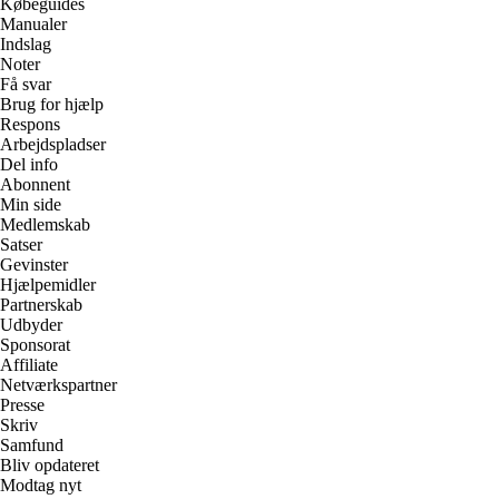
Købeguides
Manualer
Indslag
Noter
Få svar
Brug for hjælp
Respons
Arbejdspladser
Del info
Abonnent
Min side
Medlemskab
Satser
Gevinster
Hjælpemidler
Partnerskab
Udbyder
Sponsorat
Affiliate
Netværkspartner
Presse
Skriv
Samfund
Bliv opdateret
Modtag nyt